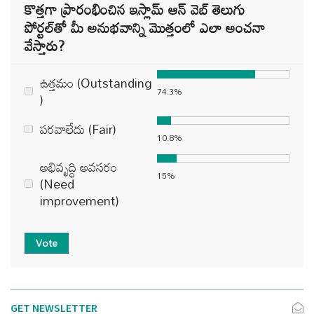
కొత్తగా ప్రారంభించిన ఇస్లామ్ ఆన్ వెబ్ తెలుగు
పోర్టల్‌తో మీ అనుభవాన్ని మొత్తంలో ఎలా అంచనా
వేస్తారు?
ఉత్తమం (Outstanding
74.3%
)
పరవాలేదు (Fair)
10.8%
అభివృద్ధి అవసరం
15%
(Need
improvement)
Vote
GET NEWSLETTER