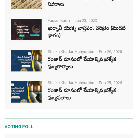
వివరాలు
Faizan Kadri
Jun 28, 2023
ఖుర్బానీ యొక్క వాస్తవం, చరిత్రం (మొదటి
భాగం)
Shaikh Khadar Muhyuddin
Feb 26, 2026
రంజాన్ మాసంలో చేయాల్సిన ప్రత్యేక
పుణ్యకార్యాలు
Shaikh Khadar Muhyuddin
Feb 25, 2026
రంజాన్ మాసంలో చేయాల్సిన ప్రత్యేక
పుణ్యఫలాలు
VOTING POLL