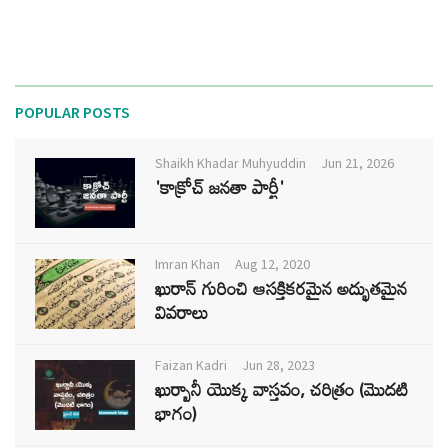
POPULAR POSTS
Shaikh Khadar Muhyuddin
Jun 21, 2026
'కాక్రోచ్ జనతా పార్టీ'
Imran Khan
Aug 12, 2020
ఖురాన్ గురించి ఆసక్తికరమైన అద్భుతమైన
వివరాలు
Faizan Kadri
Jun 28, 2023
ఖుర్బానీ యొక్క వాస్తవం, చరిత్రం (మొదటి
భాగం)