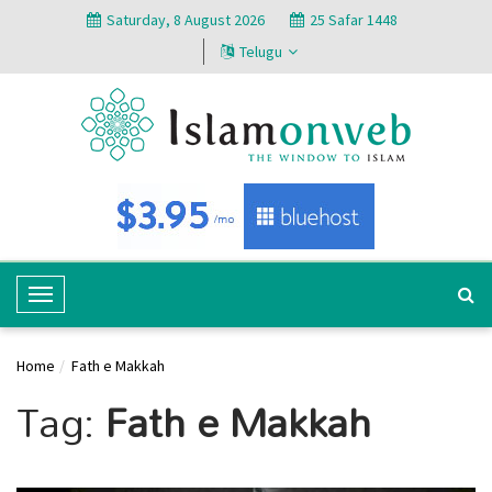
Saturday, 8 August 2026
25 Safar 1448
Telugu
T
o
g
Home
Fath e Makkah
g
Tag:
Fath e Makkah
l
e
N
a