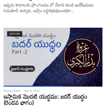
ఇప్పుడు కాబాలయ ప్రాంగణము లో వేలాది మంది ఖురేషీయులు
గుమికూడి ఉన్నారు. ఇస్లాం బద్దశత్రువులందరూ...
HISTORY
Faizan Kadri
Apr 9, 2023
ఇస్లామిక మొదటి యుద్ధము: బదర్ యుద్ధం
(రెండవ భాగం)