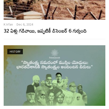
K Irfan
Dec 6, 2024
32 ఏళ్లు గడిచాయి, ఇప్పటికీ డిసెంబర్ 6 గుర్తుంది
HISTORY