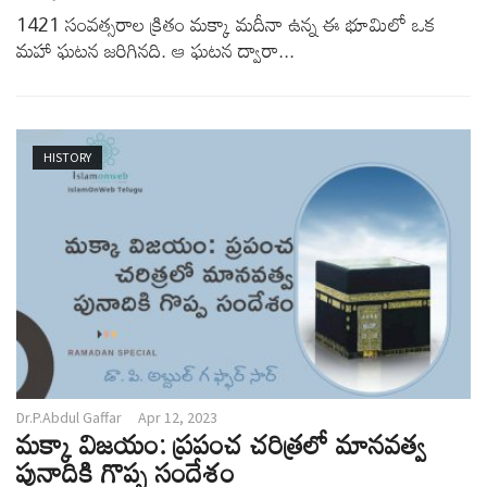
1421 సంవత్సరాల క్రితం మక్కా మదీనా ఉన్న ఈ భూమిలో ఒక
మహా ఘటన జరిగినది. ఆ ఘటన ద్వారా...
HISTORY
Dr.P.Abdul Gaffar
Apr 12, 2023
మక్కా విజయం: ప్రపంచ చరిత్రలో మానవత్వ
పునాదికి గొప్ప సందేశం