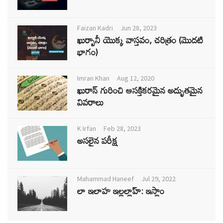
Faizan Kadri
Jun 28, 2023
ఖుర్బానీ యొక్క వాస్తవం, చరిత్రం (మొదటి
భాగం)
Imran Khan
Aug 12, 2020
ఖురాన్ గురించి ఆసక్తికరమైన అద్భుతమైన
వివరాలు
K Irfan
Feb 28, 2023
అసలైన పరీక్ష
Mahammad Haneef
Jul 29, 2022
లా ఇలాహ ఇల్లల్లాహ్: ఇస్లాం