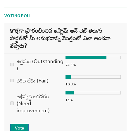
VOTING POLL
కొత్తగా ప్రారంభించిన ఇస్లామ్ ఆన్ వెబ్ తెలుగు
పోర్టల్‌తో మీ అనుభవాన్ని మొత్తంలో ఎలా అంచనా
వేస్తారు?
ఉత్తమం (Outstanding
74.3%
)
పరవాలేదు (Fair)
10.8%
అభివృద్ధి అవసరం
15%
(Need
improvement)
Vote