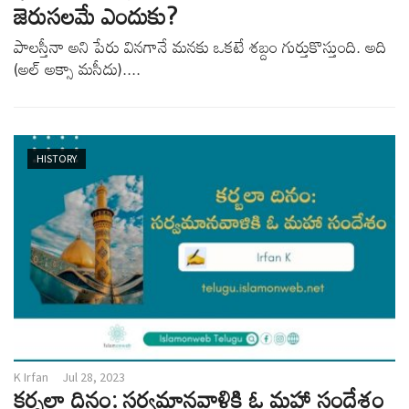
జెరుసలమే ఎందుకు?
పాలస్తీనా అని పేరు వినగానే మనకు ఒకటే శబ్దం గుర్తుకొస్తుంది. అది
(అల్ అక్సా మసీదు)....
HISTORY
K Irfan
Jul 28, 2023
కర్బలా దినం: సర్వమానవాళికి ఓ మహా సందేశం