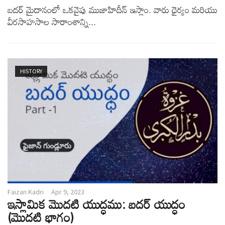
బదర్ మైదానంలో ఒకవైపు ముజాహిదీన్ ఇస్లాం. వారు ధైర్యం మరియు
వీరసాహసాల సారాంశాన్ని...
HISTORY
Faizan Kadri
Apr 9, 2023
ఇస్లామిక మొదటి యుద్ధము: బదర్ యుద్ధం
(మొదటి భాగం)