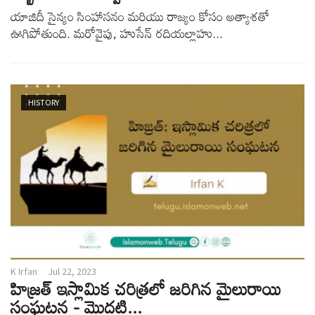
యాజిదీ సైన్యం సింహాసనం మరియు రాజ్యం కోసం అత్యాశతో
ఊగిపోతుంది. మరోవైపు, హుసేన్ రదియల్లాహు...
HISTORY
K Irfan
Jul 22, 2023
హిజ్రత్ ఇస్లామిక చరిత్రలో జరిగిన మైలురాయి
సంఘటన - మొదటి...