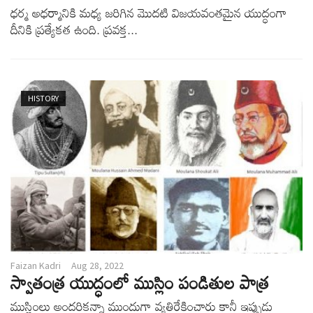
ధర్మ అధర్మానికి మధ్య జరిగిన మొదటి విజయవంతమైన యుద్ధంగా
దీనికి ప్రత్యేకత ఉంది. ప్రవక్త...
HISTORY
Faizan Kadri
Aug 28, 2022
స్వాతంత్ర యుద్ధంలో ముస్లిం పండితుల పాత్ర
ముస్లింలు అందరికన్నా ముందుగా వ్యతిరేకించారు కానీ ఇప్పుడు