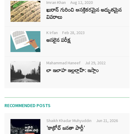
Imran Khan
Aug 12, 2020
ఖురాన్ గురించి ఆసక్తికరమైన అద్భుతమైన
వివరాలు
K Irfan
Feb 28, 2023
అసలైన పరీక్ష
Mahammad Haneef
Jul 29, 2022
లా ఇలాహ ఇల్లల్లాహ్: ఇస్లాం
RECOMMENDED POSTS
Shaikh Khadar Muhyuddin
Jun 21, 2026
'కాక్రోచ్ జనతా పార్టీ'