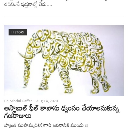
చదివించే పుస్తకాల్లో లేదు....
HISTORY
Dr.P.Abdul Gaffar
Aug 14, 2020
అస్హాబుల్ ఫీల్ కాబాను ధ్వంసం చేయాలనుకున్న
గజరాజులు
హజ్రత్ ముహమ్మద్(స)గారి జననానికి ముందు ఆ