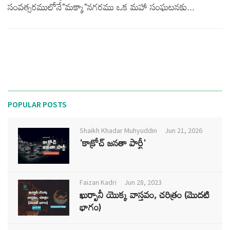
సంవత్సరములోనే"మక్కా"నగరము ఒక మహా సంఘటనకు...
POPULAR POSTS
Shaikh Khadar Muhyuddin
Jun 21, 2026
'కాక్రోచ్ జనతా పార్టీ'
Faizan Kadri
Jun 28, 2023
ఖుర్బానీ యొక్క వాస్తవం, చరిత్రం (మొదటి
భాగం)