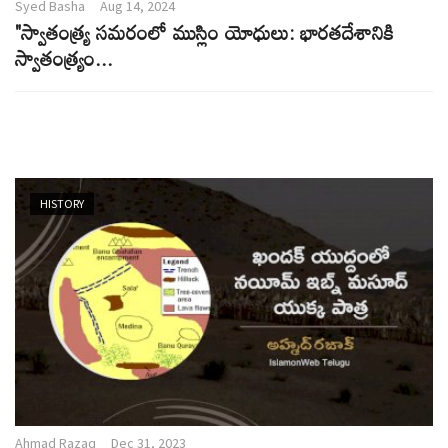
Syed Basha
Aug 14, 2024
"స్వాతంత్య్ర సమరంలో ముస్లిం యోధులు: భారతదేశానికి
స్వాతంత్ర్యం...
HISTORY
Ahmad Razaq
Dec 31, 2023