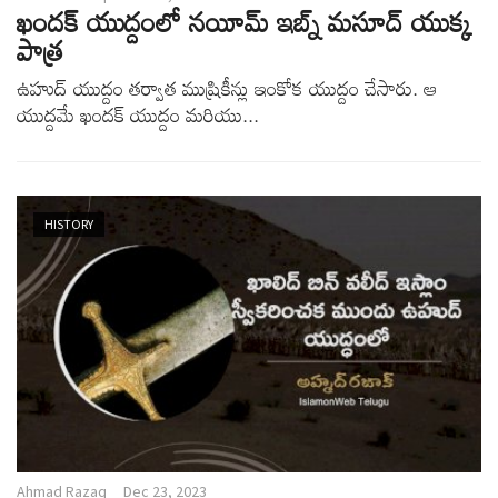
ఖందక్ యుద్దంలో నయీమ్ ఇబ్న్ మసూద్ యుక్క
పాత్ర
ఉహుద్ యుద్దం తర్వాత ముష్రికీన్లు ఇంకోక యుద్దం చేసారు. ఆ
యుద్దమే ఖందక్ యుద్దం మరియు...
HISTORY
Ahmad Razaq
Dec 23, 2023