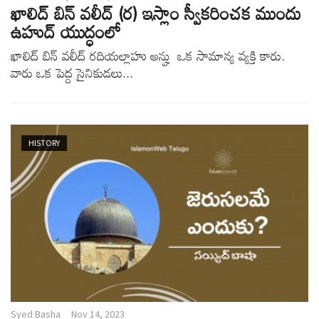
ఖాలిద్ బిన్ వలీద్ (ర) ఇస్లాం స్వీకరించక ముందు
ఉహుద్ యుద్ధంలో
ఖాలిద్ బిన్ వలీద్ రదియల్లాహు అన్హు ఒక సామాన్య వ్యక్తి కారు.
వారు ఒక పెద్ద సైనికుడలు...
HISTORY
Syed Basha
Nov 14, 2023