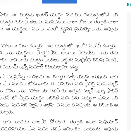
R
ం చేసారు. ఆ యుద్దమే ఖందక్ యుద్దం మరియు ఈయుద్దంలోనే ఒక
 యుద్దం గురించి తెలుసు. ముస్లిములు చాలా రోజులు తర్వాత చాలా
ం. ఆ యుద్దంలో సహాబా ఎంతో కష్టపడి ప్రయత్నించారు. అప్పుడు
ద సహాబాలు కుడా ఉన్నారు. అదే యుద్దంలో ఇంకోక సహాబీ ఉన్నారు.
 కాని వారు యుద్దంలో పాల్గొనలేదు. బానాలు వేయలేదు. వారు తమ
ు. కాని వారు యుద్ధం మొదలు పెట్టింది ముష్రికీన్ల తరుపు నుండి,
ారే నయీమ్ ఇబ్న్ మసూద్ రదియల్లాహు అన్హు.
ీ ముష్రికీన్లు గెలవలేదు. ఆ తర్వాత మళ్ళీ యుద్దం జరిగింది. దాని
ది వేల మందిని జోడించాడు ఈ విషయం మన ప్రవక్త ముహమ్మద్
్ణయం కోసం వారు సహాబాలతో కలిసారు. అక్కడ సల్మన్ ఇబ్ను ఫారిస్
ఫారిస్ లో ఏదైన యుద్దం జరిగితే మన ఊరి చుట్టుగా మేము ఒక
ా మన నబి సల్లహు అలైహి వ సల్లం కి నచ్చింది. ఆ తరవాత ఆ
వ్వారు.
ంచారు. కాని ఖందకం దాటలేక పోయార. తర్వాత అబూ సుఫియాన్
 మనకుసహాయం చేస్తే మనం గెలిచే అవకాశం ఉంటుంది. అప్పుడు