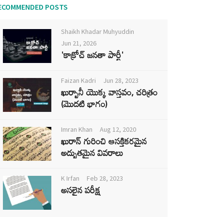
ECOMMENDED POSTS
Shaikh Khadar Muhyuddin
Jun 21, 2026
'కాక్రోచ్ జనతా పార్టీ'
Faizan Kadri
Jun 28, 2023
ఖుర్బానీ యొక్క వాస్తవం, చరిత్రం
(మొదటి భాగం)
Imran Khan
Aug 12, 2020
ఖురాన్ గురించి ఆసక్తికరమైన
అద్భుతమైన వివరాలు
K Irfan
Feb 28, 2023
అసలైన పరీక్ష