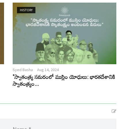
HISTORY
Syed Basha
Aug 14, 2024
"స్వాతంత్య్ర సమరంలో ముస్లిం యోధులు: భారతదేశానికి
స్వాతంత్ర్యం...