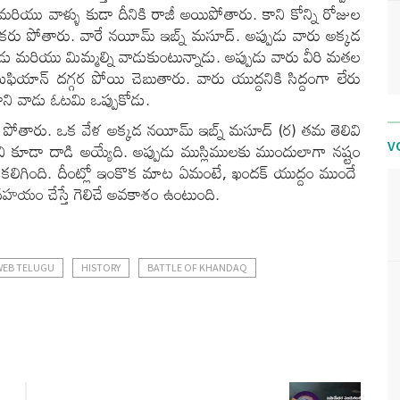
ు మరియు వాళ్ళు కుడా దీనికి రాజీ అయిపోతారు. కాని కోన్ని రోజుల
కోకరు పోతారు. వారే నయీమ్ ఇబ్న్ మసూద్. అప్పుడు వారు అక్కడ
 మరియు మిమ్మల్ని వాడుకుంటున్నాడు. అప్పుడు వారు వీరి మతల
ఫియాన్ దగ్గర పోయి చెబుతారు. వారు యుద్దనికి సిద్దంగా లేరు
ాని వాడు ఓటమి ఒప్పుకోడు.
ారి పోతారు. ఒక వేళ అక్కడ నయీమ్ ఇబ్న్ మసూద్ (ర) తమ తెలివి
కూడా దాడి అయ్యేది. అప్పుడు ముస్లిములకు ముందులాగా నష్టం
V
లాభం కలిగింది. దీంట్లో ఇంకొక మాట ఏమంటే, ఖందక్ యుద్దం ముందే
 సహయం చేస్తే గెలిచే అవకాశం ఉంటుంది.
WEB TELUGU
HISTORY
BATTLE OF KHANDAQ