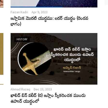
Faizan Kadri
Apr 9, 2023
ఇస్లామిక మొదటి యుద్ధము: బదర్ యుద్ధం (రెండవ
భాగం)
HISTORY
Ahmad Razaq
Dec 23, 2023
ఖాలిద్ బిన్ వలీద్ (ర) ఇస్లాం స్వీకరించక ముందు
ఉహుద్ యుద్ధంలో