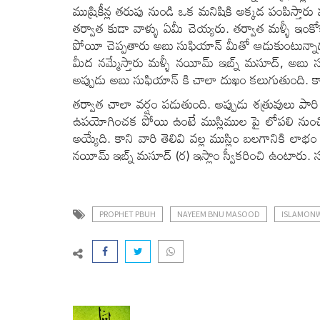
ముష్రికీన్ల తరుపు నుండి ఒక మనిషికి అక్కడ పంపిస్తార
తర్వాత కుడా వాళ్ళు ఏమీ చెయ్యరు. తర్వాత మళ్ళీ ఇం
పోయీ చెప్పతారు అబు సుఫియాన్ మీతో ఆడుకుంటున్నాడు
మీద నమ్మేస్తారు మళ్ళీ నయీమ్ ఇబ్న్ మసూద్, అబు సు
అప్పుడు అబు సుఫియాన్ కి చాలా దుఖం కలుగుతుంది. క
తర్వాత చాలా వర్షం పడుతుంది. అప్పుడు శత్రువులు ప
ఉపయోగించక పోయి ఉంటే ముస్లిముల పై లోపలి నుంచి 
అయ్యేది. కాని వారి తెలివి వల్ల ముస్లిం బలగానికి 
నయీమ్ ఇబ్న్ మసూద్ (ర) ఇస్లాం స్వీకరించి ఉంటారు.
PROPHET PBUH
NAYEEM BNU MASOOD
ISLAMON