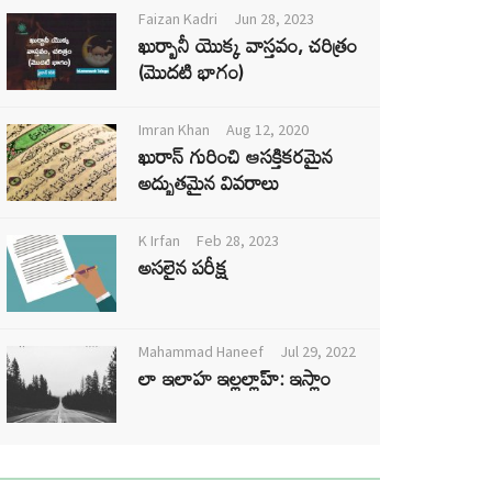
Faizan Kadri
Jun 28, 2023
ఖుర్బానీ యొక్క వాస్తవం, చరిత్రం
(మొదటి భాగం)
Imran Khan
Aug 12, 2020
ఖురాన్ గురించి ఆసక్తికరమైన
అద్భుతమైన వివరాలు
K Irfan
Feb 28, 2023
అసలైన పరీక్ష
Mahammad Haneef
Jul 29, 2022
లా ఇలాహ ఇల్లల్లాహ్: ఇస్లాం