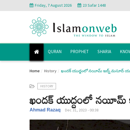
Friday, 7 August 2026
23 Safar 1448
QURAN
PROPHET
SHARIA
KNOW
Home
History
ఖందక్ యుద్దంలో నయీమ్ ఇబ్న్ మసూద్ యుక
HISTORY
ఖందక్ యుద్దంలో నయీమ్ ఇ
Ahmad Razaq
Dec 31, 2023 - 00:38