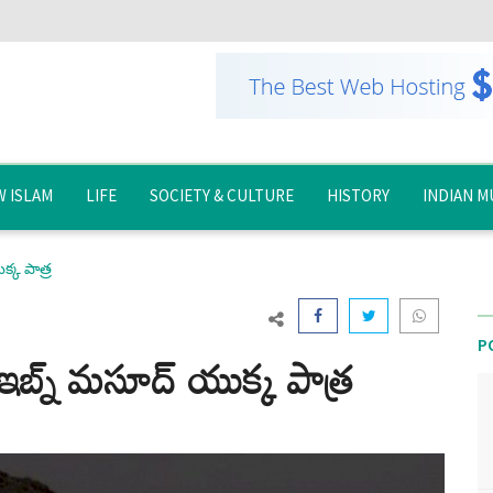
 ISLAM
LIFE
SOCIETY & CULTURE
HISTORY
INDIAN M
్క పాత్ర
P
బ్న్ మసూద్ యుక్క పాత్ర