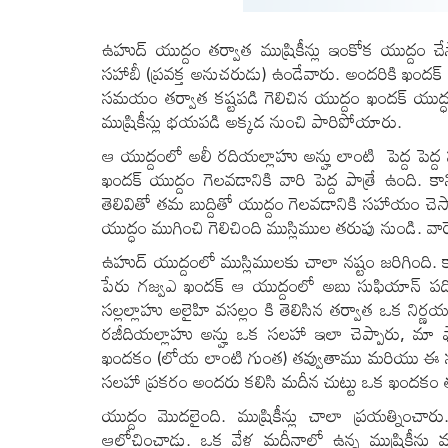
ఉహుద్ యుద్దం తర్వాత ముష్రికీన్లు ఇంకోక యుద్ద
సహాబీ (ప్రవక్త అనుచరుడు) ఉండేవారు. అందరికి ఖందక్
సమయం తర్వాత కష్టపడి గెలిచిన యుద్దం ఖందక్ యుద్ధ
ముష్రికీన్లు భయపడి అక్కడ నుంచి పారిపోయారు.
ఆ యుద్దంలో అలీ రదియల్లాహు అన్హు లాంటి పెద్ద పెద్
ఖందక్ యుద్దం గెలవడానికి వారి పెద్ద పాత్రే ఉంది.
తెలివితో తమ బుద్దితో యుద్దం గెలవడానికి సహాయం చెసార
యుద్ధం ముగించి గెలిచింది ముస్లిముల తరుపు నుండి. వ
ఉహుద్ యుద్దంలో ముస్లిములకు చాలా నష్టం జరిగింది. కాన
పేరు గజ్వఎ ఖందక్ ఆ యుద్దంలో అబు సుఫియాన్ ప
సల్లల్లాహు అలైహి వసల్లం కి తెలిసిన తర్వాత ఒక నిర
రజీదియల్లాహు అన్హు ఒక సలహా ఇలా చెప్పారు, మా 
ఖందకం (లోయ లాంటి గుంత) తవ్వుతాము మరియు ఈ సలహ
సలహా ప్రకరం అందరు కలిసి మదీన చుట్టు ఒక ఖందకం త
యుద్దం మొదలైంది. ముష్రికీన్లు చాలా ప్రయత్ని
ఆలోచించాడు. ఒక వేళ మదీనాలో ఉన్న ముష్రికీన్లు