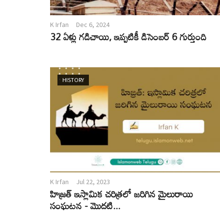
K Irfan
Dec 6, 2024
32 ఏళ్లు గడిచాయి, ఇప్పటికీ డిసెంబర్ 6 గుర్తుంది
HISTORY
K Irfan
Jul 22, 2023
హిజ్రత్ ఇస్లామిక చరిత్రలో జరిగిన మైలురాయి
సంఘటన - మొదటి...