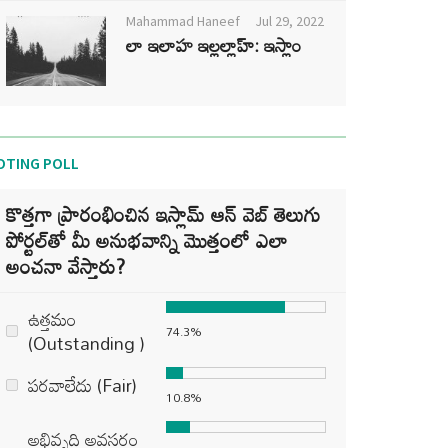
Mahammad Haneef
Jul 29, 2022
లా ఇలాహ ఇల్లల్లాహ్: ఇస్లాం
OTING POLL
కొత్తగా ప్రారంభించిన ఇస్లామ్ ఆన్ వెబ్ తెలుగు
పోర్టల్‌తో మీ అనుభవాన్ని మొత్తంలో ఎలా
అంచనా వేస్తారు?
ఉత్తమం
74.3%
(Outstanding )
పరవాలేదు (Fair)
10.8%
అభివృద్ధి అవసరం