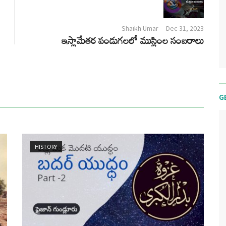
Shaikh Umar
Dec 31, 2023
ఇస్లామేతర పండుగలలో ముస్లింల సంబరాలు
G
HISTORY