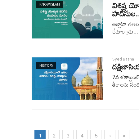
విశిష్ట 
KNOW ISLAM
హదీసుల..
అల్లాహ్ తఆల 
చేకూర్చాడు...
Syed Basha
దక్షిణాసి
HISTORY
7వ శతాబ్దంల
తీరాలను సంద
1
2
3
4
5
›
»