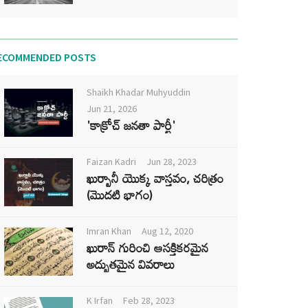
ECOMMENDED POSTS
Shaikh Khadar Muhyuddin
Jun 21, 2026
'కాక్రోచ్ జనతా పార్టీ'
Faizan Kadri
Jun 28, 2023
ఖుర్బానీ యొక్క వాస్తవం, చరిత్రం
(మొదటి భాగం)
Imran Khan
Aug 12, 2020
ఖురాన్ గురించి ఆసక్తికరమైన
అద్భుతమైన వివరాలు
K Irfan
Feb 28, 2023