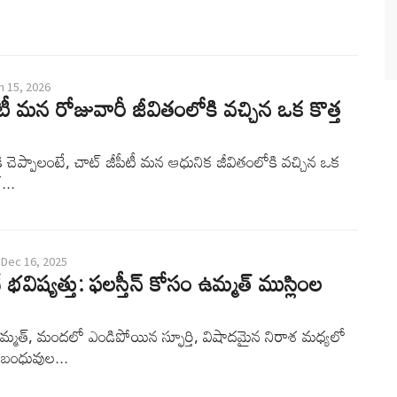
n 15, 2026
టీ మన రోజువారీ జీవితంలోకి వచ్చిన ఒక కొత్త
ి చెప్పాలంటే, చాట్ జీపీటీ మన ఆధునిక జీవితంలోకి వచ్చిన ఒక
...
Dec 16, 2025
 భవిష్యత్తు: ఫలస్తీన్ కోసం ఉమ్మత్ ముస్లింల
ఉమ్మత్, మందలో ఎండిపోయిన స్ఫూర్తి, విషాదమైన నిరాశ మధ్యలో
 బంధువుల...