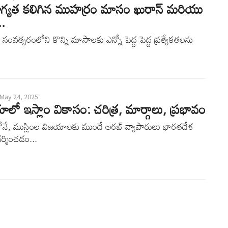
యోగ్యత కలిగిన ముహర్రం మాసం ఖురాన్ మరియు
.
సంవత్సరంలోని కొన్ని మాసాలకు ఎన్నో పెద్ద పెద్ద ప్రత్యేకతలను
May 24, 2025
యాలో ఇస్లాం వికాసం: చరిత్ర, మార్గాలు, ప్రభావం
ోనే, ముస్లింల విజయాలకు ముందే అరబ్ వ్యాపారులు భారతదేశ
ర్శించడం...