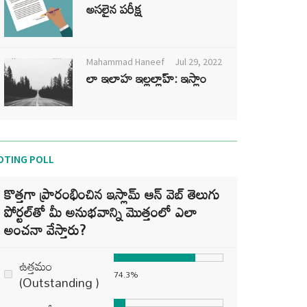
అసలైన పరీక్ష
Mahammad Haneef
Jul 29, 2022
లా ఇలాహ ఇల్లల్లాహ్: ఇస్లాం
OTING POLL
కొత్తగా ప్రారంభించిన ఇస్లామ్ ఆన్ వెబ్ తెలుగు
పోర్టల్‌తో మీ అనుభవాన్ని మొత్తంలో ఎలా
అంచనా వేస్తారు?
ఉత్తమం
74.3%
(Outstanding )