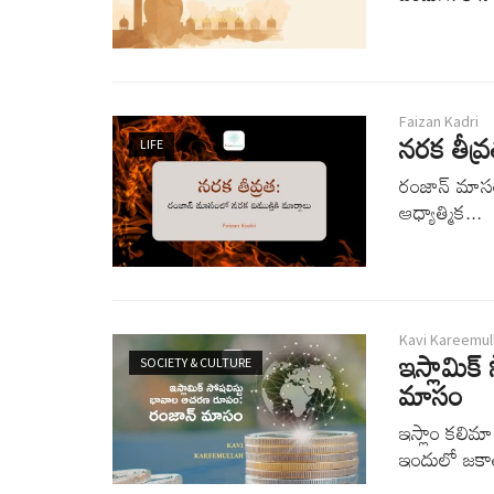
Faizan Kadri
నరక తీవ్
LIFE
రంజాన్ మాసం 
ఆధ్యాత్మిక...
Kavi Kareemul
ఇస్లామిక
SOCIETY & CULTURE
మాసం
ఇస్లాం కలిమ
ఇందులో జకాత