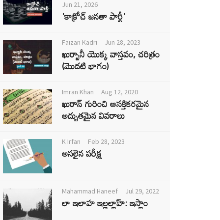
Jun 21, 2026
'కాక్రోచ్ జనతా పార్టీ'
Faizan Kadri
Jun 28, 2023
ఖుర్బానీ యొక్క వాస్తవం, చరిత్రం
(మొదటి భాగం)
Imran Khan
Aug 12, 2020
ఖురాన్ గురించి ఆసక్తికరమైన
అద్భుతమైన వివరాలు
K Irfan
Feb 28, 2023
అసలైన పరీక్ష
Mahammad Haneef
Jul 29, 2022
లా ఇలాహ ఇల్లల్లాహ్: ఇస్లాం