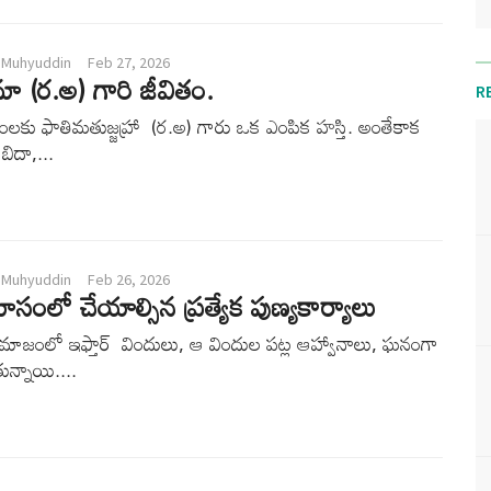
 Muhyuddin
Feb 27, 2026
మా (ర.అ) గారి జీవితం.
R
ంలకు ఫాతిమతుజ్జహ్రా (ర.అ) గారు ఒక ఎంపిక హస్తి. అంతేకాక
ిదా,...
 Muhyuddin
Feb 26, 2026
సంలో చేయాల్సిన ప్రత్యేక పుణ్యకార్యాలు
 సమాజంలో ఇఫ్తార్ విందులు, ఆ విందుల పట్ల ఆహ్వానాలు, ఘనంగా
ున్నాయి....