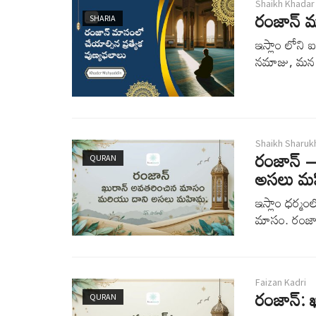
Shaikh Khadar
రంజాన్ మ
SHARIA
ఇస్లాం లోని
నమాజు, మన జ
Shaikh Sharuk
రంజాన్ 
QURAN
అసలు మ
ఇస్లాం ధర్మ
మాసం. రంజా
Faizan Kadri
రంజాన్: 
QURAN