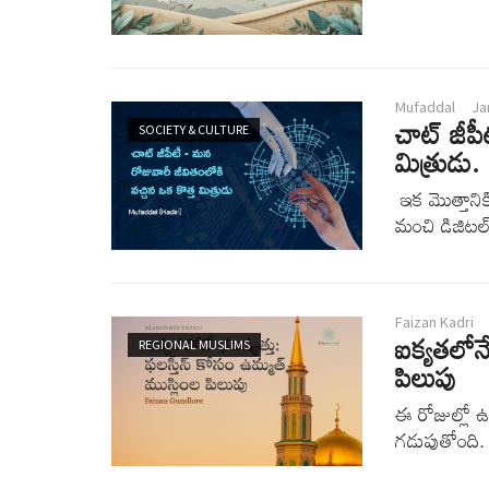
Mufaddal
Ja
చాట్ జీపీ
SOCIETY & CULTURE
మిత్రుడు.
ఇక మొత్తానిక
మంచి డిజిటల్
Faizan Kadri
ఐక్యతలోనే
REGIONAL MUSLIMS
పిలుపు
ఈ రోజుల్లో 
గడుపుతోంది.