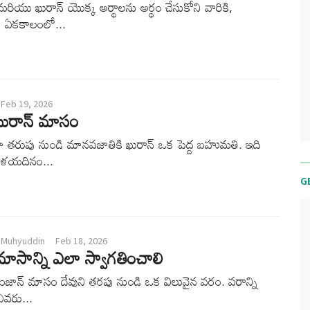
రియు ఖురాన్ యొక్క అర్థాలను అర్థం చేసుకోని వారికి,
డు ఏకకాలంలో...
Feb 19, 2026
ఖురాన్ మాసం
ా తరుపు నుండి మానవజాతికి ఖురాన్ ఒక పెద్ద బహుమతి. ఇది
్రళయదినం...
G
 Muhyuddin
Feb 18, 2026
ాసాన్ని ఎలా స్వాగతించాలి
రంజాన్ మాసం దేవుని తరపు నుండి ఒక విలువైన వరం. వరాన్ని
 ఎవరు...