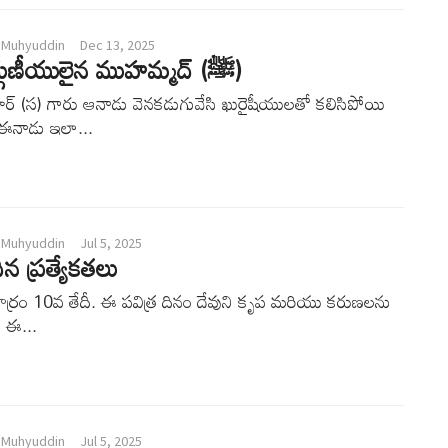
 Muhyuddin
Dec 13, 2025
పరమ సద్గుణీయులైన ముహమ్మద్ (ﷺ)
్ (స) గారు ఆనాడు వెనకడుగువేసి ఖురైషీయులతో కలిసిపోయి
ఈనాడు ఇలా...
 Muhyuddin
Jul 5, 2025
న ప్రత్యేకతలు
్రం 10వ తేదీ. ఈ పవిత్ర దినం దేవుని కృప మరియు కరుణలను
. ఈ...
 Muhyuddin
Jul 5, 2025