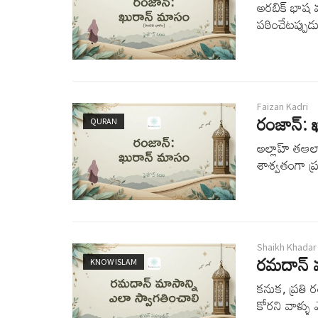
అరబిక్ భాష మ
పఠించేటప్పు
Faizan Kadri
రంజాన్: 
QURAN
అల్లాహ్ తఆల
శాశ్వతంగా ప
Shaikh Khadar
రమదాన్ మ
KNOW ISLAM
కనుక, ప్రతి 
కోరని వాళ్ళు