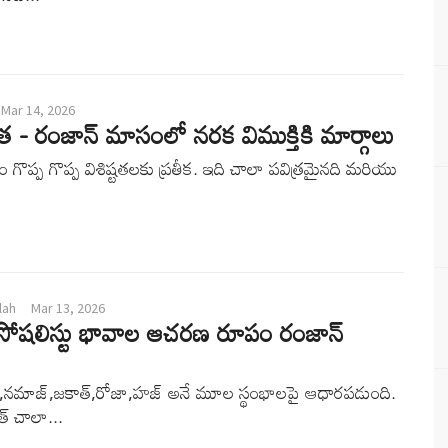
Mar 14, 2026
రత - రంజాన్ మాసంలో నరక విముక్తికి మార్గాలు
గొప్ప గొప్ప విశిష్టతలకు ప్రతీక. ఇది చాలా పవిత్రమైనది మరియు
lah
Mar 13, 2026
్ సోషలిస్టు భావాల ఆచరణ రూపం రంజాన్
ా,నమాజ్,జకాత్,రోజా,హజ్ అనే మూల స్థంభాలపై ఆధారపడుంది.
్ చాలా...