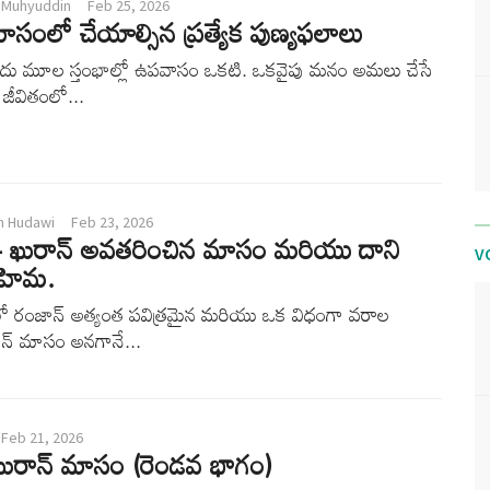
 Muhyuddin
Feb 25, 2026
ాసంలో చేయాల్సిన ప్రత్యేక పుణ్యఫలాలు
 ఐదు మూల స్తంభాల్లో ఉపవాసం ఒకటి. ఒకవైపు మనం అమలు చేసే
ీవితంలో...
h Hudawi
Feb 23, 2026
– ఖురాన్ అవతరించిన మాసం మరియు దాని
V
హిమ.
ంలో రంజాన్ అత్యంత పవిత్రమైన మరియు ఒక విధంగా వరాల
న్ మాసం అనగానే...
Feb 21, 2026
ఖురాన్ మాసం (రెండవ భాగం)