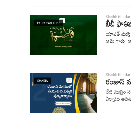
Shaikh Khadar
బీబీ ఫాతి
PERSONALITIES
యావత్ ముస్లి
ఆమె గారు ఆబ
Shaikh Khadar
రంజాన్ మా
SHARIA
నేటి ముస్లిం
ఏర్పాటు అవుత