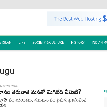
 ISLAM
LIFE
SOCIETY & CULTURE
HISTORY
INDIAN M
lugu
Mar 20, 2026
మాసం తరువాత మనతో మిగిలేది ఏమిటి?
P
్లాహ్ పట్ల విధేయతను, మనుషుల పట్ల ప్రేమను ప్రతిబింబించే
నేటి...