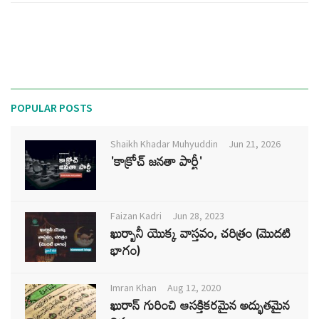
POPULAR POSTS
Shaikh Khadar Muhyuddin
Jun 21, 2026
'కాక్రోచ్ జనతా పార్టీ'
Faizan Kadri
Jun 28, 2023
ఖుర్బానీ యొక్క వాస్తవం, చరిత్రం (మొదటి
భాగం)
Imran Khan
Aug 12, 2020
ఖురాన్ గురించి ఆసక్తికరమైన అద్భుతమైన