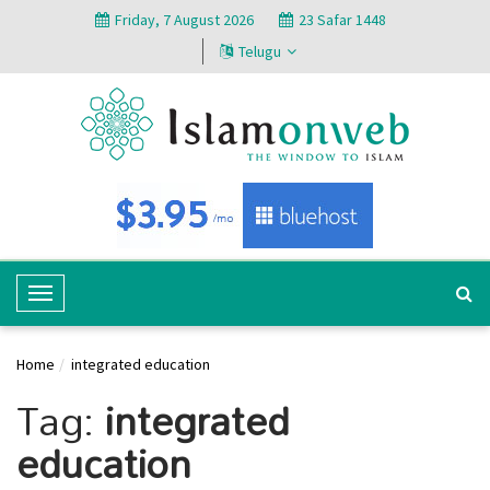
Friday, 7 August 2026
23 Safar 1448
Telugu
T
o
g
Home
integrated education
g
Tag:
integrated
l
e
education
N
a