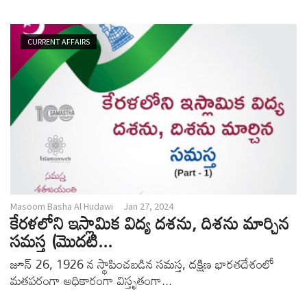
v
i
g
CURRENT AFFAIRS
a
t
i
o
n
Masoom Basha Al Hudawi
Jan 27, 2024
కేరళలోని ఇస్లామిక విద్య దశను, దిశను మార్చిన
సమస్త (మొదటి...
జూన్ 26, 1926 న స్థాపించబడిన సమస్త, దక్షిణ భారతదేశంలో
మతపరంగా అధికారంగా విస్తృతంగా...