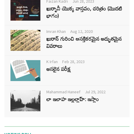
Faizan Kadri
Jun 28, 2023
ఖుర్బానీ యొక్క వాస్తవం, చరిత్రం (మొదటి
భాగం)
Imran Khan
Aug 12, 2020
ఖురాన్ గురించి ఆసక్తికరమైన అద్భుతమైన
వివరాలు
K Irfan
Feb 28, 2023
అసలైన పరీక్ష
Mahammad Haneef
Jul 29, 2022
లా ఇలాహ ఇల్లల్లాహ్: ఇస్లాం