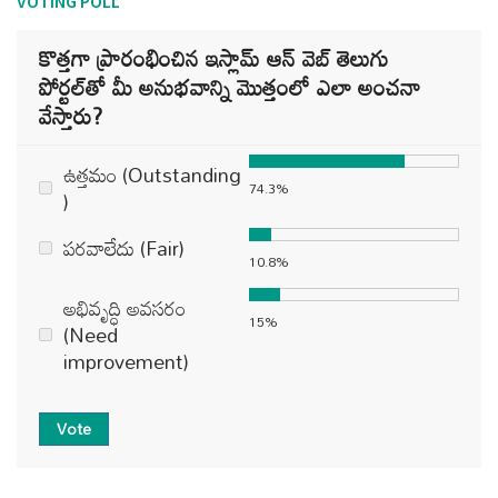
VOTING POLL
కొత్తగా ప్రారంభించిన ఇస్లామ్ ఆన్ వెబ్ తెలుగు
పోర్టల్‌తో మీ అనుభవాన్ని మొత్తంలో ఎలా అంచనా
వేస్తారు?
ఉత్తమం (Outstanding
74.3%
)
పరవాలేదు (Fair)
10.8%
అభివృద్ధి అవసరం
15%
(Need
improvement)
Vote