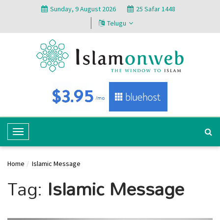
Sunday, 9 August 2026
25 Safar 1448
Telugu
T
o
g
Home
Islamic Message
g
Tag:
Islamic Message
l
e
N
a