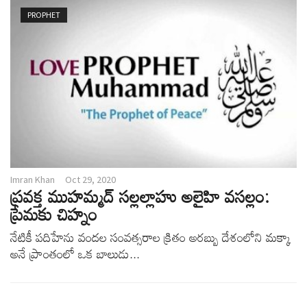
v
PROPHET
i
g
a
t
i
o
n
Imran Khan
Oct 29, 2020
ప్రవక్త ముహమ్మద్ సల్లల్లాహు అలైహి వసల్లం:
ప్రేమకు చిహ్నం
నేటికీ పదిహేను వందల సంవత్సరాల క్రితం అరబ్బు దేశంలోని మక్కా
అనే ప్రాంతంలో ఒక బాలుడు...