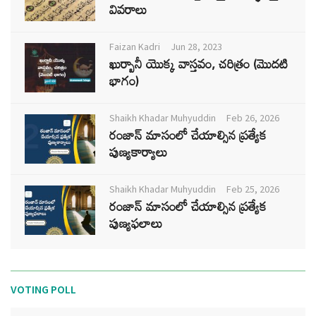
వివరాలు
Faizan Kadri
Jun 28, 2023
ఖుర్బానీ యొక్క వాస్తవం, చరిత్రం (మొదటి
భాగం)
Shaikh Khadar Muhyuddin
Feb 26, 2026
రంజాన్ మాసంలో చేయాల్సిన ప్రత్యేక
పుణ్యకార్యాలు
Shaikh Khadar Muhyuddin
Feb 25, 2026
రంజాన్ మాసంలో చేయాల్సిన ప్రత్యేక
పుణ్యఫలాలు
VOTING POLL