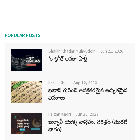
POPULAR POSTS
Shaikh Khadar Muhyuddin
Jun 21, 2026
'కాక్రోచ్ జనతా పార్టీ'
Imran Khan
Aug 12, 2020
ఖురాన్ గురించి ఆసక్తికరమైన అద్భుతమైన
వివరాలు
Faizan Kadri
Jun 28, 2023
ఖుర్బానీ యొక్క వాస్తవం, చరిత్రం (మొదటి
భాగం)