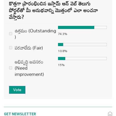
కొత్తగా ప్రారంభించిన ఇస్లామ్ ఆన్ వెబ్ తెలుగు
పోర్టల్‌తో మీ అనుభవాన్ని మొత్తంలో ఎలా అంచనా
వేస్తారు?
ఉత్తమం (Outstanding
74.3%
)
పరవాలేదు (Fair)
10.8%
అభివృద్ధి అవసరం
15%
(Need
improvement)
Vote
GET NEWSLETTER