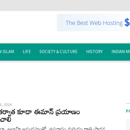
 ISLAM
LIFE
SOCIETY & CULTURE
HISTORY
INDIAN M
3, 2024
తర్వాత కూడా ఈమాన్ ప్రయాణం
P
చాలి
ా, అల్లాహ్ అనుగ్రహంతో, ఉపవాసం మరియు రాత్రి ప్రార్థన