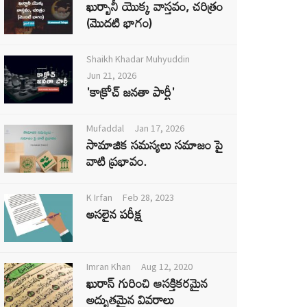
ఖుర్బానీ యొక్క వాస్తవం, చరిత్రం
(మొదటి భాగం)
Shaikh Khadar Muhyuddin
Jun 21, 2026
'కాక్రోచ్ జనతా పార్టీ'
Mufaddal
Jan 17, 2026
సామాజిక సమస్యలు సమాజం పై
వాటి ప్రభావం.
K Irfan
Feb 28, 2023
అసలైన పరీక్ష
Imran Khan
Aug 12, 2020
ఖురాన్ గురించి ఆసక్తికరమైన
అద్భుతమైన వివరాలు