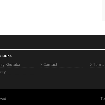
L LINKS
day Khutuba
Contact
Terms 
lery
rved.
Te