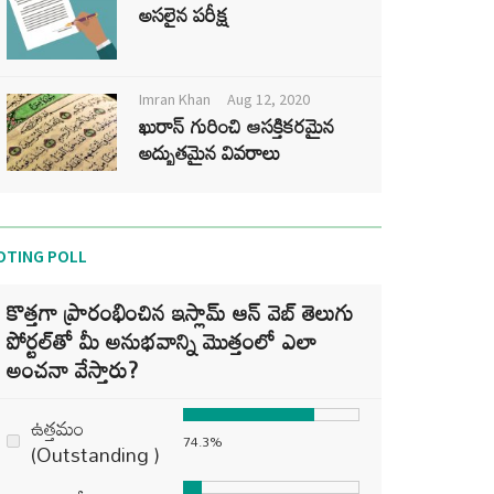
అసలైన పరీక్ష
Imran Khan
Aug 12, 2020
ఖురాన్ గురించి ఆసక్తికరమైన
అద్భుతమైన వివరాలు
OTING POLL
కొత్తగా ప్రారంభించిన ఇస్లామ్ ఆన్ వెబ్ తెలుగు
పోర్టల్‌తో మీ అనుభవాన్ని మొత్తంలో ఎలా
అంచనా వేస్తారు?
ఉత్తమం
74.3%
(Outstanding )