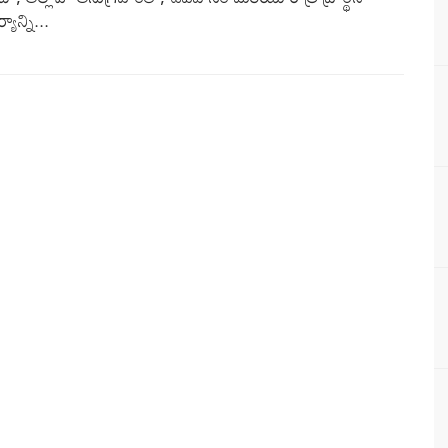
ాన్ని...