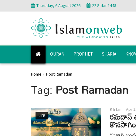
Thursday, 6 August 2026
22 Safar 1448
QURAN
PROPHET
SHARIA
KNOW
Home
Post Ramadan
Tag:
Post Ramadan
K Irfan
Apr 1
రమదాన్ 
LIFE
కొనసాగిం
రంజాన్ అంతట