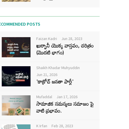
ECOMMENDED POSTS
Faizan Kadri
Jun 28, 2023
ఖుర్బానీ యొక్క వాస్తవం, చరిత్రం
(మొదటి భాగం)
Shaikh Khadar Muhyuddin
Jun 21, 2026
'కాక్రోచ్ జనతా పార్టీ'
Mufaddal
Jan 17, 2026
సామాజిక సమస్యలు సమాజం పై
వాటి ప్రభావం.
K Irfan
Feb 28, 2023