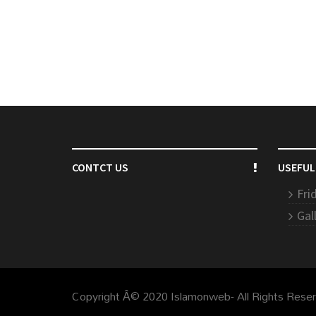
CONTCT US
USEFUL
Fri
Gal
Copyright Â© 2020 Islamonweb- All Rights Rese