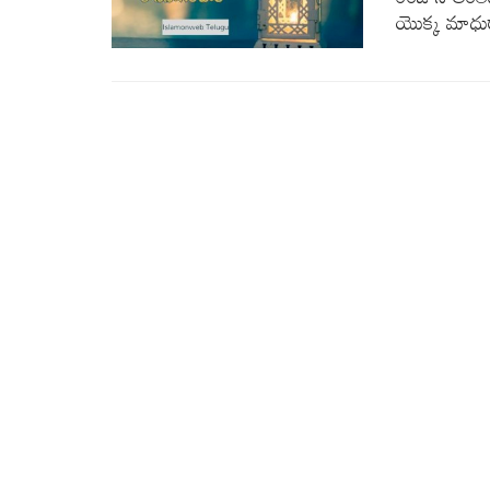
యొక్క మాధుర్య