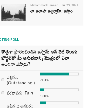
Mahammad Haneef
Jul 29, 2022
లా ఇలాహ ఇల్లల్లాహ్: ఇస్లాం
OTING POLL
కొత్తగా ప్రారంభించిన ఇస్లామ్ ఆన్ వెబ్ తెలుగు
పోర్టల్‌తో మీ అనుభవాన్ని మొత్తంలో ఎలా
అంచనా వేస్తారు?
ఉత్తమం
74.3%
(Outstanding )
పరవాలేదు (Fair)
10.8%
అభివృద్ధి అవసరం