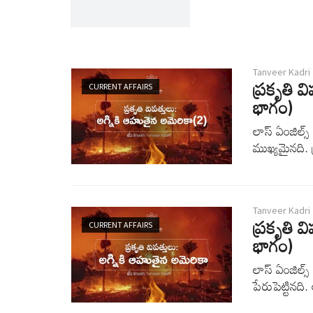
Tanveer Kadri
ప్రకృతి వ
CURRENT AFFAIRS
భాగం)
లాస్ ఏంజిల్
ముఖ్యమైనది. ప్
Tanveer Kadri
ప్రకృతి వ
CURRENT AFFAIRS
భాగం)
లాస్ ఏంజిల్
పేరుపెట్టినది