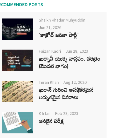
ECOMMENDED POSTS
Shaikh Khadar Muhyuddin
Jun 21, 2026
'కాక్రోచ్ జనతా పార్టీ'
Faizan Kadri
Jun 28, 2023
ఖుర్బానీ యొక్క వాస్తవం, చరిత్రం
(మొదటి భాగం)
Imran Khan
Aug 12, 2020
ఖురాన్ గురించి ఆసక్తికరమైన
అద్భుతమైన వివరాలు
K Irfan
Feb 28, 2023
అసలైన పరీక్ష