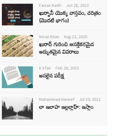
Faizan Kadri
Jun 28, 2023
ఖుర్బానీ యొక్క వాస్తవం, చరిత్రం
(మొదటి భాగం)
Imran Khan
Aug 12, 2020
ఖురాన్ గురించి ఆసక్తికరమైన
అద్భుతమైన వివరాలు
K Irfan
Feb 28, 2023
అసలైన పరీక్ష
Mahammad Haneef
Jul 29, 2022
లా ఇలాహ ఇల్లల్లాహ్: ఇస్లాం