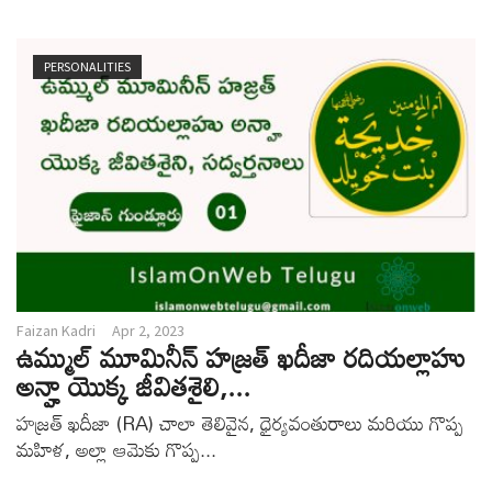
v
i
g
PERSONALITIES
a
t
i
o
n
Faizan Kadri
Apr 2, 2023
ఉమ్ముల్ మూమినీన్ హజ్రత్ ఖదీజా రదియల్లాహు
అన్హా యొక్క జీవితశైలి,...
హజ్రత్ ఖదీజా (RA) చాలా తెలివైన, ధైర్యవంతురాలు మరియు గొప్ప
మహిళ, అల్లా ఆమెకు గొప్ప...