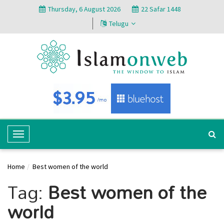
Thursday, 6 August 2026
22 Safar 1448
Telugu
T
o
g
Home
Best women of the world
g
Tag:
Best women of the
l
e
world
N
a