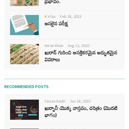
ప్రభావం.
K Irfan
Feb 28, 2023
అసలైన పరీక్ష
Imran Khan
Aug 12, 2020
ఖురాన్ గురించి ఆసక్తికరమైన అద్భుతమైన
వివరాలు
RECOMMENDED POSTS
Faizan Kadri
Jun 28, 2023
ఖుర్బానీ యొక్క వాస్తవం, చరిత్రం (మొదటి
భాగం)