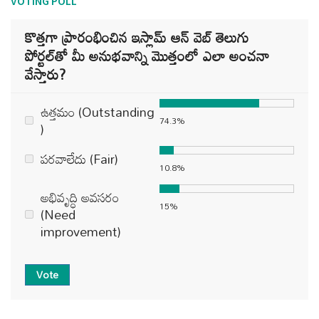
VOTING POLL
కొత్తగా ప్రారంభించిన ఇస్లామ్ ఆన్ వెబ్ తెలుగు
పోర్టల్‌తో మీ అనుభవాన్ని మొత్తంలో ఎలా అంచనా
వేస్తారు?
ఉత్తమం (Outstanding
74.3%
)
పరవాలేదు (Fair)
10.8%
అభివృద్ధి అవసరం
15%
(Need
improvement)
Vote