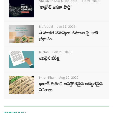
Shaikh Khadar Muhyuddin
Jun 21, 2026
'కాక్రోచ్ జనతా పార్టీ'
Mufaddal
Jan 17, 2026
సామాజిక సమస్యలు సమాజం పై వాటి
ప్రభావం.
K Irfan
Feb 28, 2023
అసలైన పరీక్ష
Imran Khan
Aug 12, 2020
ఖురాన్ గురించి ఆసక్తికరమైన అద్భుతమైన
వివరాలు