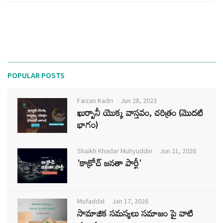
POPULAR POSTS
Faizan Kadri
Jun 28, 2023
ఖుర్బానీ యొక్క వాస్తవం, చరిత్రం (మొదటి
భాగం)
Shaikh Khadar Muhyuddin
Jun 21, 2026
'కాక్రోచ్ జనతా పార్టీ'
Mufaddal
Jan 17, 2026
సామాజిక సమస్యలు సమాజం పై వాటి