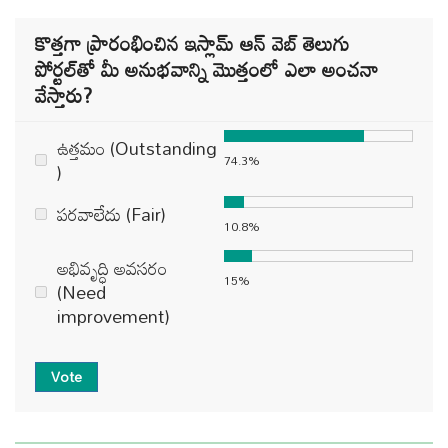
కొత్తగా ప్రారంభించిన ఇస్లామ్ ఆన్ వెబ్ తెలుగు
పోర్టల్‌తో మీ అనుభవాన్ని మొత్తంలో ఎలా అంచనా
వేస్తారు?
ఉత్తమం (Outstanding
74.3%
)
పరవాలేదు (Fair)
10.8%
అభివృద్ధి అవసరం
15%
(Need
improvement)
Vote