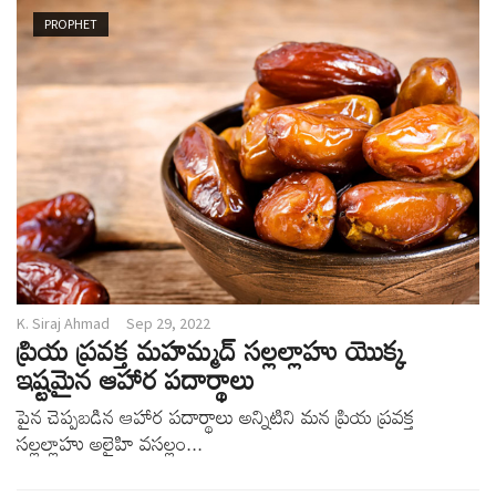
v
PROPHET
i
g
a
t
i
o
n
K. Siraj Ahmad
Sep 29, 2022
ప్రియ ప్రవక్త మహమ్మద్ సల్లల్లాహు యొక్క
ఇష్టమైన ఆహార పదార్థాలు
పైన చెప్పబడిన ఆహార పదార్థాలు అన్నిటిని మన ప్రియ ప్రవక్త
సల్లల్లాహు అలైహి వసల్లం...