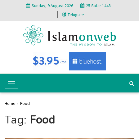
Sunday, 9 August 2026
25 Safar 1448
Telugu
T
o
g
Home
Food
g
Tag:
Food
l
e
N
a