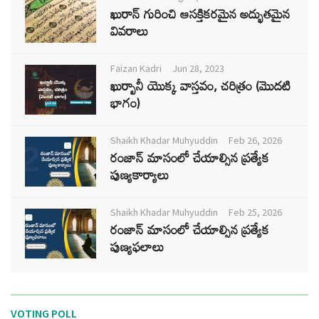
ఖురాన్ గురించి ఆసక్తికరమైన అద్భుతమైన
వివరాలు
Faizan Kadri
Jun 28, 2023
ఖుర్బానీ యొక్క వాస్తవం, చరిత్రం (మొదటి
భాగం)
Shaikh Khadar Muhyuddin
Feb 26, 2026
రంజాన్ మాసంలో చేయాల్సిన ప్రత్యేక
పుణ్యకార్యాలు
Shaikh Khadar Muhyuddin
Feb 25, 2026
రంజాన్ మాసంలో చేయాల్సిన ప్రత్యేక
పుణ్యఫలాలు
VOTING POLL