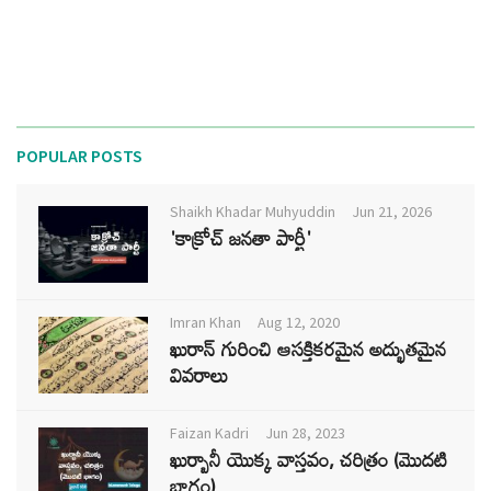
POPULAR POSTS
Shaikh Khadar Muhyuddin
Jun 21, 2026
'కాక్రోచ్ జనతా పార్టీ'
Imran Khan
Aug 12, 2020
ఖురాన్ గురించి ఆసక్తికరమైన అద్భుతమైన
వివరాలు
Faizan Kadri
Jun 28, 2023
ఖుర్బానీ యొక్క వాస్తవం, చరిత్రం (మొదటి
భాగం)