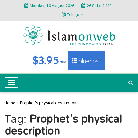
Monday, 10 August 2026
26 Safar 1448
Telugu
T
o
g
Home
Prophet's physical description
g
Tag:
Prophet's physical
l
e
description
N
a