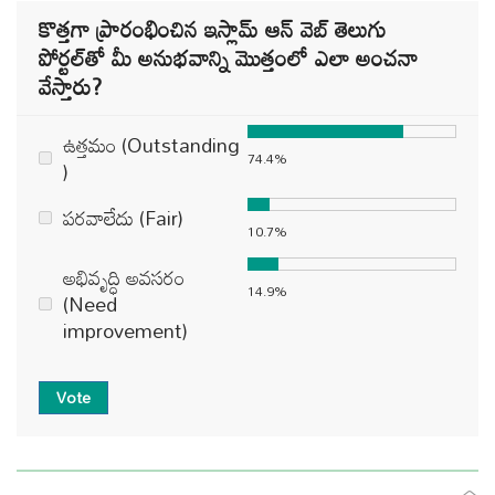
కొత్తగా ప్రారంభించిన ఇస్లామ్ ఆన్ వెబ్ తెలుగు
పోర్టల్‌తో మీ అనుభవాన్ని మొత్తంలో ఎలా అంచనా
వేస్తారు?
ఉత్తమం (Outstanding
74.4%
)
పరవాలేదు (Fair)
10.7%
అభివృద్ధి అవసరం
14.9%
(Need
improvement)
Vote