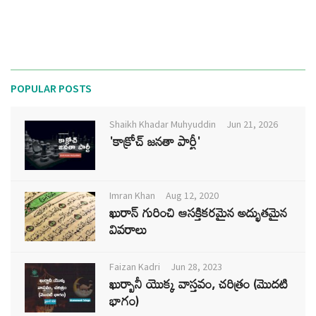
POPULAR POSTS
Shaikh Khadar Muhyuddin
Jun 21, 2026
'కాక్రోచ్ జనతా పార్టీ'
Imran Khan
Aug 12, 2020
ఖురాన్ గురించి ఆసక్తికరమైన అద్భుతమైన
వివరాలు
Faizan Kadri
Jun 28, 2023
ఖుర్బానీ యొక్క వాస్తవం, చరిత్రం (మొదటి
భాగం)