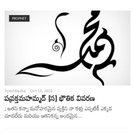
v
i
g
PROPHET
a
t
i
o
n
Syed Basha
Oct 10, 2022
పవ్రక్తమహమ్మద్ [స] భౌతిక వివరణ
; అతని కన్నా మనోహరమైన వ్యక్తిని నా కళ్లు ఎప్పటికీ ఎక్కడ
చూడలేదు మరియు ఇతనికన్న అందమైన...