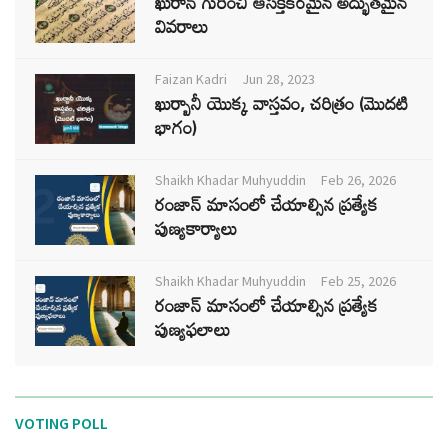
ఖురాన్ గురించి ఆసక్తికరమైన అద్భుతమైన
వివరాలు
Faizan Kadri
Jun 28, 2023
ఖుర్బానీ యొక్క వాస్తవం, చరిత్రం (మొదటి
భాగం)
Shaikh Khadar Muhyuddin
Feb 26, 2026
రంజాన్ మాసంలో చేయాల్సిన ప్రత్యేక
పుణ్యకార్యాలు
Shaikh Khadar Muhyuddin
Feb 25, 2026
రంజాన్ మాసంలో చేయాల్సిన ప్రత్యేక
పుణ్యఫలాలు
VOTING POLL