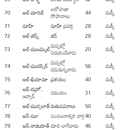
ఆరోహణా
70
అల్-మారిజ్
44
మక్కీ
సోపానాలు
71
నూహ్
నూహ్
ప్రవక్త
28
మక్కీ
72
అల్-జిన్న్
జిన్
28
మక్కీ
దుప్పట్లో
73
అల్-ముజమ్మిల్
20
మక్కీ
నిదురించేవాడు
దుప్పట్లో
74
అల్-ముదస్సిర్
56
మక్కీ
పడుకున్నవాడు
75
అల్-ఖియామా
ప్రళయం
40
మక్కీ
అద్-దహ్ర్
,
76
సమయం
31
మక్కీ
ఇన్సాన్
77
అల్-ముర్సలాత్
రుతుపవనాలు
50
మక్కీ
78
అన్-నబా
సంచలనాత్మక వార్త
40
మక్కీ
79
అన్-నాజియాత్
దూరి లాగేవారు
46
మక్కీ