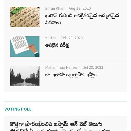
Imran Khan
Aug 12, 2020
ఖురాన్ గురించి ఆసక్తికరమైన అద్భుతమైన
వివరాలు
K Irfan
Feb 28, 2023
అసలైన పరీక్ష
Mahammad Haneef
Jul 29, 2022
లా ఇలాహ ఇల్లల్లాహ్: ఇస్లాం
VOTING POLL
కొత్తగా ప్రారంభించిన ఇస్లామ్ ఆన్ వెబ్ తెలుగు