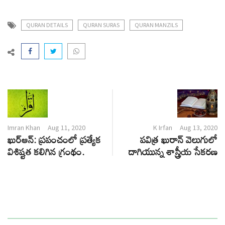
QURAN DETAILS
QURAN SURAS
QURAN MANZILS
Imran Khan
Aug 11, 2020
K Irfan
Aug 13, 2020
ఖుర్ఆన్: ప్రపంచంలో ప్రత్యేక
పవిత్ర ఖురాన్ వెలుగులో
విశిష్టత కలిగిన గ్రంథం.
దాగియున్న శాస్త్రీయ సేకరణ