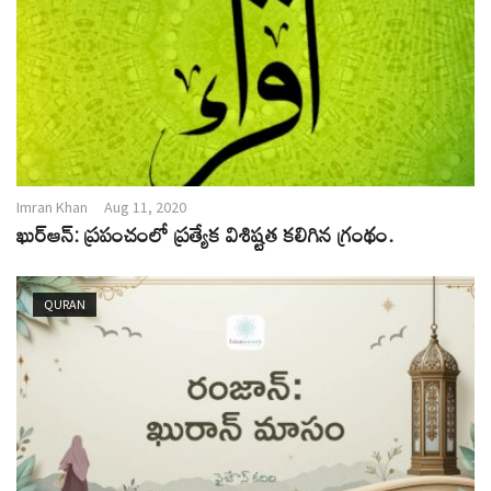
Imran Khan
Aug 11, 2020
ఖుర్ఆన్: ప్రపంచంలో ప్రత్యేక విశిష్టత కలిగిన గ్రంథం.
QURAN