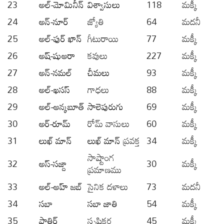
23
అల్-మోమినీన్
విశ్వాసులు
118
మక్కీ
24
అన్-నూర్
జ్యోతి
64
మదనీ
25
అల్-ఫుర్ ఖాన్
గీటురాయి
77
మక్కీ
26
అష్-షుఅరా
కవులు
227
మక్కీ
27
అన్-నమల్
చీమలు
93
మక్కీ
28
అల్-ఖసస్
గాధలు
88
మక్కీ
29
అల్-అన్కబూత్
సాలెపురుగు
69
మక్కీ
30
అర్-రూమ్
రోమ్ వాసులు
60
మక్కీ
31
లుఖ్ మాన్
లుఖ్ మాన్
ప్రవక్త
34
మక్కీ
సాష్టాంగ
32
అస్-సజ్దా
30
మక్కీ
ప్రమాణము
33
అల్-అహ్ జబ్
సైనిక దళాలు
73
మదనీ
34
సబా
సబా జాతి
54
మక్కీ
35
ఫాతిర్
సృష్టికర్త
45
మక్కీ