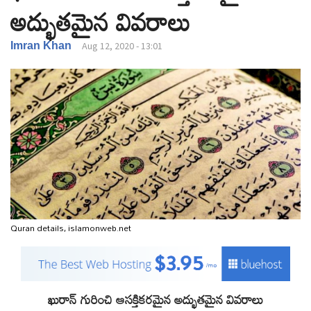
అద్భుతమైన వివరాలు
v
i
g
Imran Khan
Aug 12, 2020 - 13:01
a
t
i
o
n
Quran details, islamonweb.net
ఖురాన్ గురించి ఆసక్తికరమైన అద్భుతమైన వివరాలు