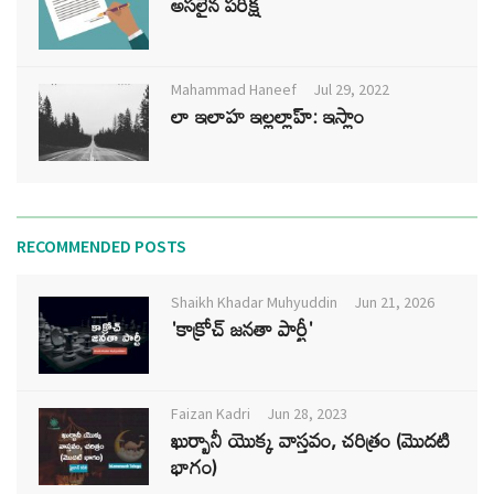
అసలైన పరీక్ష
Mahammad Haneef
Jul 29, 2022
లా ఇలాహ ఇల్లల్లాహ్: ఇస్లాం
RECOMMENDED POSTS
Shaikh Khadar Muhyuddin
Jun 21, 2026
'కాక్రోచ్ జనతా పార్టీ'
Faizan Kadri
Jun 28, 2023
ఖుర్బానీ యొక్క వాస్తవం, చరిత్రం (మొదటి
భాగం)