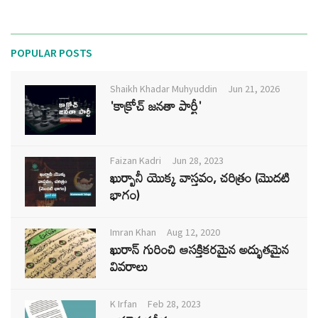
POPULAR POSTS
Shaikh Khadar Muhyuddin
Jun 21, 2026
'కాక్రోచ్ జనతా పార్టీ'
Faizan Kadri
Jun 28, 2023
ఖుర్బానీ యొక్క వాస్తవం, చరిత్రం (మొదటి
భాగం)
Imran Khan
Aug 12, 2020
ఖురాన్ గురించి ఆసక్తికరమైన అద్భుతమైన
వివరాలు
K Irfan
Feb 28, 2023