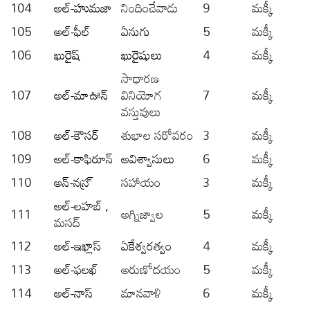
104
అల్-హుమజా
నిందించేవాడు
9
మక్కీ
105
అల్-ఫీల్
ఏనుగు
5
మక్కీ
106
ఖురైష్
ఖురైషులు
4
మక్కీ
సాధారణ
107
అల్-మాఊన్
వినియోగ
7
మక్కీ
వస్తువులు
108
అల్-కౌసర్
శుభాల సరోవరం
3
మక్కీ
109
అల్-కాఫిరూన్
అవిశ్వాసులు
6
మక్కీ
110
అన్-నస్ర్
సహాయం
3
మక్కీ
అల్-లహబ్
,
111
అగ్నిజ్వాల
5
మక్కీ
మసద్
112
అల్-ఇఖ్లాస్
ఏకేశ్వరత్వం
4
మక్కీ
113
అల్-ఫలఖ్
అరుణోదయం
5
మక్కీ
114
అల్-నాస్
మానవాళి
6
మక్కీ