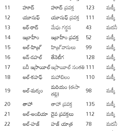
11
హూద్
హూద్
ప్రవక్త
123
మక్కీ
12
యూసుఫ్
యూసుఫ్
ప్రవక్త
111
మక్కీ
13
అర్-రాద్
మేఘ గర్జన
43
మదనీ
14
ఇబ్రాహీం
ఇబ్రాహీం ప్రవక్త
52
మక్కీ
15
అల్-హిజ్ర్
హిజ్ర్ వాసులు
99
మక్కీ
16
అన్-నహల్
తేనెటీగ
128
మక్కీ
17
బనీ ఇస్రాయీల్
ఇస్రాయీల్ సంతతి
111
మక్కీ
18
అల్-కహఫ్
మహాబిలం
110
మక్కీ
మరియం
(ఈసా
19
అల్-మర్యం
98
మక్కీ
తల్లి)
20
తాహా
తాహా ప్రవక్త
135
మక్కీ
21
అల్-అంబియా
దైవ ప్రవక్తలు
112
మక్కి
22
అల్-హజ్
హజ్ యాత్ర
78
మదనీ