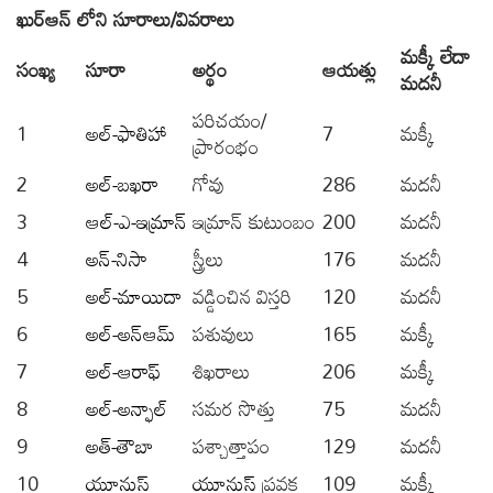
ఖుర్ఆన్ లోని సూరాలు
/
వివరాలు
మక్కీ లేదా
సంఖ్య
సూరా
అర్థం
ఆయత్లు
మదనీ
పరిచయం/
1
అల్-ఫాతిహా
7
మక్కీ
ప్రారంభం
2
అల్-బఖరా
గోవు
286
మదనీ
3
ఆల్-ఎ-ఇమ్రాన్
ఇమ్రాన్ కుటుంబం
200
మదనీ
4
అన్-నిసా
స్త్రీలు
176
మదనీ
5
అల్-మాయిదా
వడ్డించిన విస్తరి
120
మదనీ
6
అల్-అన్ఆమ్
పశువులు
165
మక్కీ
7
అల్-ఆరాఫ్
శిఖరాలు
206
మక్కీ
8
అల్-అన్ఫాల్
సమర సొత్తు
75
మదనీ
9
అత్-తౌబా
పశ్చాత్తాపం
129
మదనీ
10
యూనుస్
యూనుస్
ప్రవక్త
109
మక్కీ