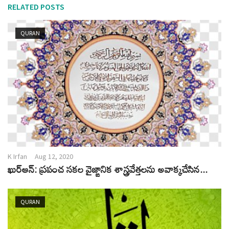
RELATED POSTS
QURAN
K Irfan
Aug 12, 2020
ఖుర్ఆన్: ప్రపంచ సకల వైజ్ఙానిక శాస్త్రవేత్తలను అవాక్కచేసిన...
QURAN