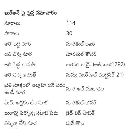
ఖుర్ఆన్ పై క్లుప్త సమాచారం
సూరాలు
114
పారాలు
30
అతి పెద్ద సూర
సూరతుల్ బఖర
అతి చిన్న సూర
సూరతుల్ కౌసర్
అతి పెద్ద ఆయత్
ఆయత్-అ-దైన్(అల్ బఖర:
282)
అతి చిన్న ఆయత్
సుమ్మ నజర్(అల్-ముద్దసిర్ 21)
ప్రతి సూక్తంలో అల్లాహ్ అనే పదం
సూర అల్-ముజాదిల
ఉండే సూర
మీమ్ అక్షరం లేని సూర
సూరతుల్ కౌసర్
ఖురాన్లో పేర్కోన్న సహీబి పేరు
జైద్ బిన్ సాబిత్
బిస్మిల్లా లేని సూర
సురే తౌబ