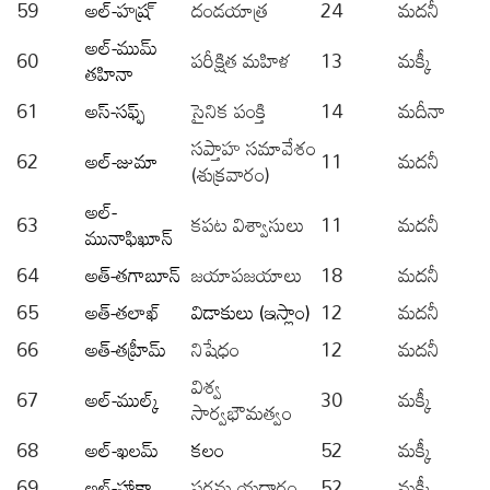
59
అల్-హష్ర్
దండయాత్ర
24
మదనీ
అల్-ముమ్
60
పరీక్షిత మహిళ
13
మక్కీ
తహినా
61
అస్-సఫ్ఫ్
సైనిక పంక్తి
14
మదీనా
సప్తాహ సమావేశం
62
అల్-జుమా
11
మదనీ
(శుక్రవారం)
అల్-
63
కపట విశ్వాసులు
11
మదనీ
మునాఫిఖూన్
64
అత్-తగాబూన్
జయాపజయాలు
18
మదనీ
65
అత్-తలాఖ్
విడాకులు (ఇస్లాం)
12
మదనీ
66
అత్-తహ్రీమ్
నిషేధం
12
మదనీ
విశ్వ
67
అల్-ముల్క్
30
మక్కీ
సార్వభౌమత్వం
68
అల్-ఖలమ్
కలం
52
మక్కీ
69
అల్-హాక్ఖా
పరమ యదార్థం
52
మక్కీ