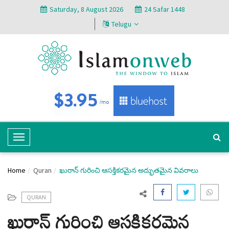
Saturday, 8 August 2026
24 Safar 1448
Telugu
T
o
g
Home
Quran
ఖురాన్ గురించి ఆసక్తికరమైన అద్భుతమైన వివరాలు
g
l
e
QURAN
ఖురాన్ గురించి ఆసక్తికరమైన
N
a