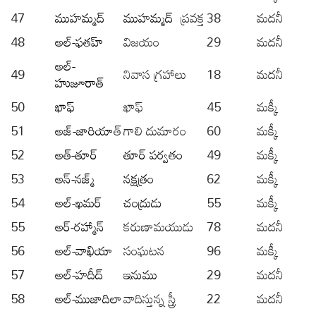
47
ముహమ్మద్
ముహమ్మద్
ప్రవక్త
38
మదనీ
48
అల్-ఫతహ్
విజయం
29
మదనీ
అల్-
49
నివాస గ్రహాలు
18
మదనీ
హుజూరాత్
50
ఖాఫ్
ఖాఫ్
45
మక్కీ
51
అజ్-జారియా
త్
గాలి దుమారం
60
మక్కీ
52
అత్-తూర్
తూర్ పర్వతం
49
మక్కీ
53
అన్-నజ్మ్
నక్షత్రం
62
మక్కీ
54
అల్-ఖమర్
చంద్రుడు
55
మక్కీ
55
అర్-రహ్మాన్
కరుణామయుడు
78
మదనీ
56
అల్-వాఖియా
సంఘటన
96
మక్కీ
57
అల్-హదీద్
ఇనుము
29
మదనీ
58
అల్-ముజాదిలా
వాదిస్తున్న స్త్రీ
22
మదనీ