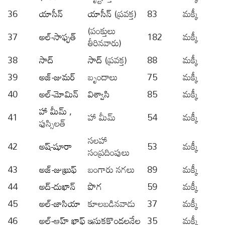
36
యాసీన్
యాసీన్
(ప్రవక్త)
83
మక్కీ
(పంక్తులు
37
అల్-సాఫ్ఫత్
182
మక్కీ
తీరినవారు)
38
సాద్
సాద్
(ప్రవక్త)
88
మక్కీ
39
అజ్-జుమర్
బృందాలు
75
మక్కీ
40
అల్-మోమిన్
విశ్వాసి
85
మక్కీ
హా మీమ్
,
41
హా మీమ్
54
మక్కీ
ఫుస్సిలత్
సలహా
42
అష్-షూరా
53
మక్కీ
సంప్రదింపులు
43
అజ్-జుఖ్రుఫ్
బంగారు నగలు
89
మక్కీ
44
అద్-దుఖాన్
పొగ
59
మక్కీ
45
అల్-జాసియా
కూలబడినవాడు
37
మక్కీ
46
అల్-ఆహ్ ఖాఫ్
ఇసుకకొండలనేల
35
మక్కీ