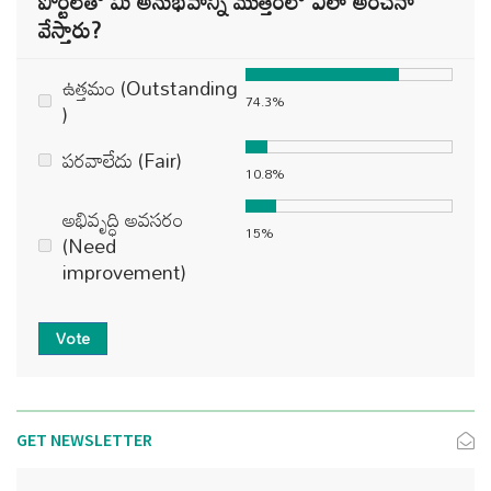
పోర్టల్‌తో మీ అనుభవాన్ని మొత్తంలో ఎలా అంచనా
వేస్తారు?
ఉత్తమం (Outstanding
74.3%
)
పరవాలేదు (Fair)
10.8%
అభివృద్ధి అవసరం
15%
(Need
improvement)
Vote
GET NEWSLETTER