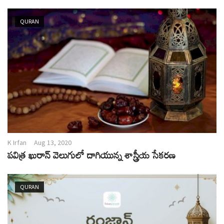
QURAN
K Irfan
Aug 13, 2020
పవిత్ర ఖురాన్ వెలుగులో దాగియున్న శాస్త్రీయ సేకరణ
QURAN