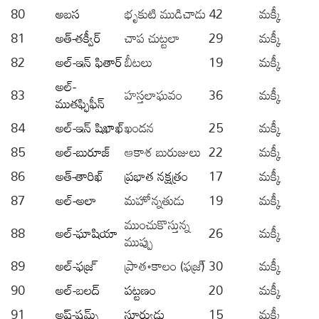
80
అబస
భృకుటి ముడిచాడు
42
మక్కీ
81
అత్-తక్వీర్
చాప చుట్టలా
29
మక్కీ
82
అల్-ఇన్ ఫితార్
బీటలు
19
మక్కీ
అల్-
83
హస్తలాఘవం
36
మక్కీ
ముతఫ్ఫిఫీన్
84
అల్-ఇన్ షిఖాఖ్
ఖండన
25
మక్కీ
85
అల్-బురూజ్
ఆకాశ బురుజులు
22
మక్కీ
86
అత్-తారిఖ్
ప్రభాత నక్షత్రం
17
మక్కీ
87
అల్-అలా
మహోన్నతుడు
19
మక్కీ
ముంచుకొస్తున్న
88
అల్-ఘాషియా
26
మక్కీ
ముప్పు
89
అల్-ఫజ్ర్
ప్రాత॰కాలం (ఫజ్ర్)
30
మక్కీ
90
అల్-బలద్
పట్టణం
20
మక్కీ
91
అష్-షమ్స్
సూర్యుడు
15
మక్కీ