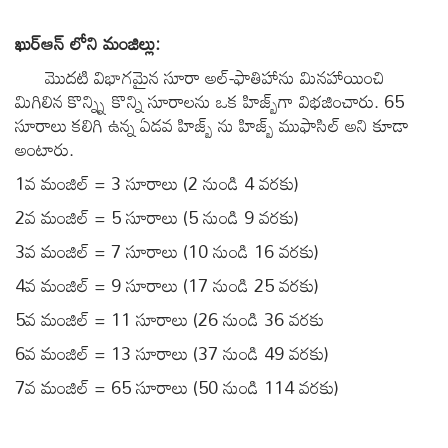
ఖుర్ఆన్ లోని మంజిల్లు
:
మొదటి విభాగమైన సూరా అల్-ఫాతిహాను మినహాయించి
మిగిలిన కొన్న్ని కొన్ని సూరాలను ఒక హిజ్బ్‌గా విభజించారు. 65
సూరాలు కలిగి ఉన్న ఏడవ హిజ్బ్ ను హిజ్బ్ ముఫాసిల్ అని కూడా
అంటారు.
1వ మంజిల్ = 3 సూరాలు (2 నుండి 4 వరకు)
2వ మంజిల్ = 5 సూరాలు (5 నుండి 9 వరకు)
3వ మంజిల్ = 7 సూరాలు (10 నుండి 16 వరకు)
4వ మంజిల్ = 9 సూరాలు (17 నుండి 25 వరకు)
5వ మంజిల్ = 11 సూరాలు (26 నుండి 36 వరకు
6వ మంజిల్ = 13 సూరాలు (37 నుండి 49 వరకు)
7వ మంజిల్ = 65 సూరాలు (50 నుండి 114 వరకు)