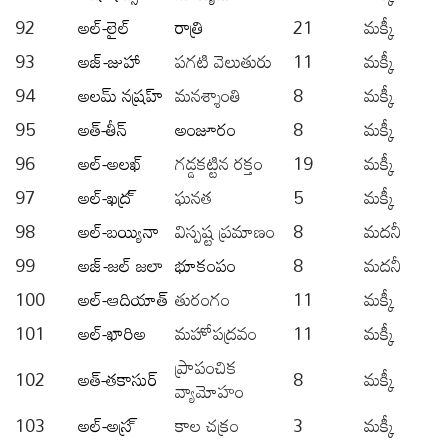
92
అల్-లైల్
రాత్రి
21
మక్కీ
93
అజ్-జుహా
పగటి వెలుతురు
11
మక్కీ
94
అలమ్ నష్రహ్
మనశ్శాంతి
8
మక్కీ
95
అత్-తీన్
అంజూరం
8
మక్కీ
96
అల్-అలఖ్
గడ్డకట్టిన రక్తం
19
మక్కీ
97
అల్-ఖద్ర్
ఘనత
5
మక్కీ
98
అల్-బయ్యినా
విస్పష్ట ప్రమాణం
8
మదనీ
99
అజ్-జల్ జలా
భూకంపం
8
మదనీ
100
అల్-ఆదియాత్
తురంగం
11
మక్కీ
101
అల్-ఖారిఅ
మహోపద్రవం
11
మక్కీ
ప్రాపంచిక
102
అత్-తకాసుర్
8
మక్కీ
వ్యామోహం
103
అల్-అస్ర్
కాల చక్రం
3
మక్కీ