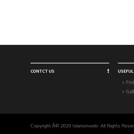
CONTCT US
USEFUL
Fri
Gal
Copyright Â© 2020 Islamonweb- All Rights Rese