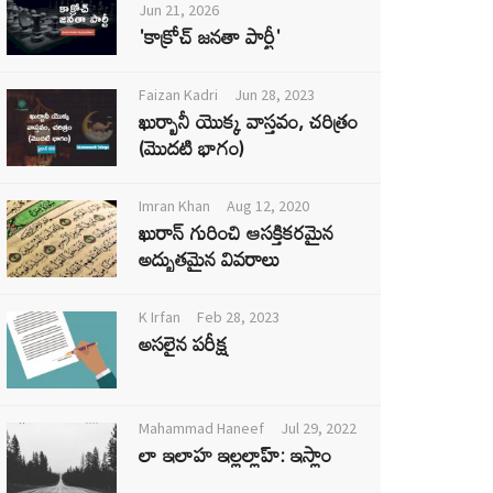
Jun 21, 2026
'కాక్రోచ్ జనతా పార్టీ'
Faizan Kadri
Jun 28, 2023
ఖుర్బానీ యొక్క వాస్తవం, చరిత్రం
(మొదటి భాగం)
Imran Khan
Aug 12, 2020
ఖురాన్ గురించి ఆసక్తికరమైన
అద్భుతమైన వివరాలు
K Irfan
Feb 28, 2023
అసలైన పరీక్ష
Mahammad Haneef
Jul 29, 2022
లా ఇలాహ ఇల్లల్లాహ్: ఇస్లాం