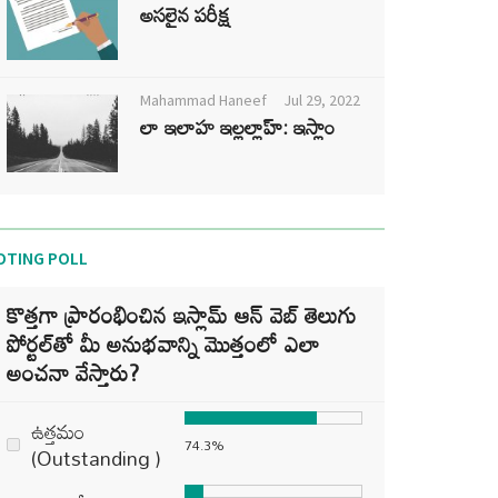
అసలైన పరీక్ష
Mahammad Haneef
Jul 29, 2022
లా ఇలాహ ఇల్లల్లాహ్: ఇస్లాం
OTING POLL
కొత్తగా ప్రారంభించిన ఇస్లామ్ ఆన్ వెబ్ తెలుగు
పోర్టల్‌తో మీ అనుభవాన్ని మొత్తంలో ఎలా
అంచనా వేస్తారు?
ఉత్తమం
74.3%
(Outstanding )