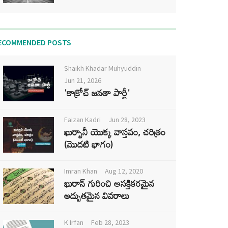
ECOMMENDED POSTS
Shaikh Khadar Muhyuddin
Jun 21, 2026
'కాక్రోచ్ జనతా పార్టీ'
Faizan Kadri
Jun 28, 2023
ఖుర్బానీ యొక్క వాస్తవం, చరిత్రం
(మొదటి భాగం)
Imran Khan
Aug 12, 2020
ఖురాన్ గురించి ఆసక్తికరమైన
అద్భుతమైన వివరాలు
K Irfan
Feb 28, 2023