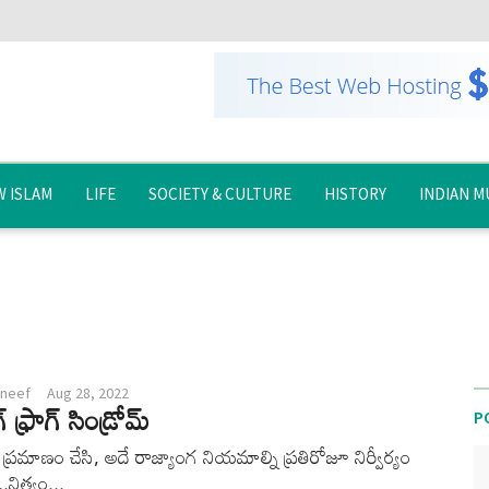
 ISLAM
LIFE
SOCIETY & CULTURE
HISTORY
INDIAN M
neef
Aug 28, 2022
ఫ్రాగ్ సిండ్రోమ్
P
ప్రమాణం చేసి, అదే రాజ్యాంగ నియమాల్ని ప్రతిరోజూ నిర్వీర్యం
..నిత్యం...