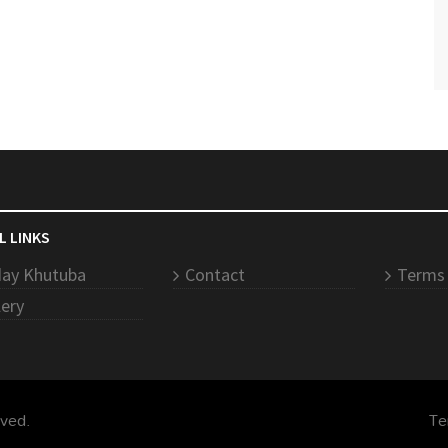
L LINKS
day Khutuba
Contact
Terms 
lery
rved.
Te