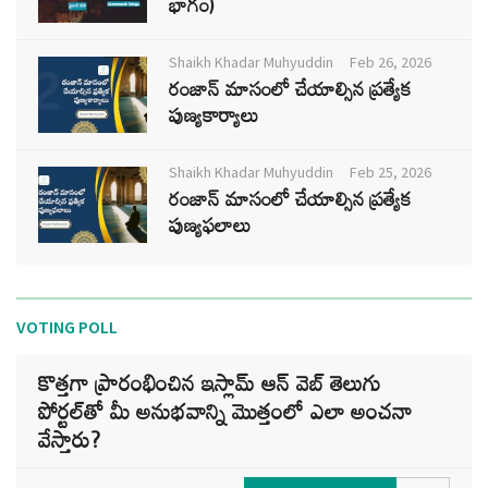
భాగం)
Shaikh Khadar Muhyuddin
Feb 26, 2026
రంజాన్ మాసంలో చేయాల్సిన ప్రత్యేక
పుణ్యకార్యాలు
Shaikh Khadar Muhyuddin
Feb 25, 2026
రంజాన్ మాసంలో చేయాల్సిన ప్రత్యేక
పుణ్యఫలాలు
VOTING POLL
కొత్తగా ప్రారంభించిన ఇస్లామ్ ఆన్ వెబ్ తెలుగు
పోర్టల్‌తో మీ అనుభవాన్ని మొత్తంలో ఎలా అంచనా
వేస్తారు?