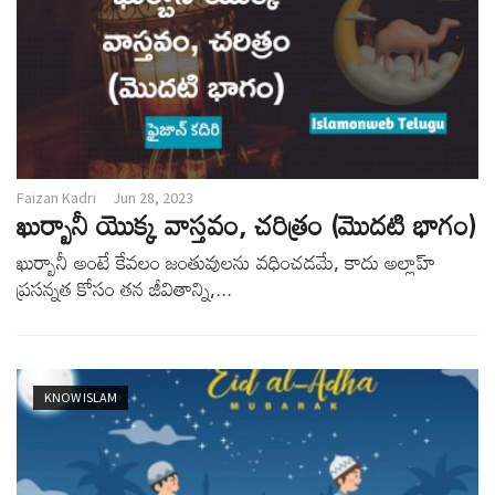
Faizan Kadri
Jun 28, 2023
ఖుర్బానీ యొక్క వాస్తవం, చరిత్రం (మొదటి భాగం)
ఖుర్బానీ అంటే కేవలం జంతువులను వధించడమే, కాదు అల్లాహ్
ప్రసన్నత కోసం తన జీవితాన్ని,...
KNOW ISLAM