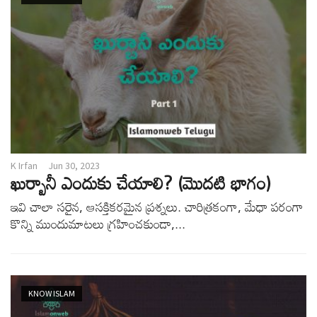
K Irfan
Jun 30, 2023
ఖుర్బానీ ఎందుకు చేయాలి? (మొదటి భాగం)
ఇవి చాలా సరైన, ఆసక్తికరమైన ప్రశ్నలు. చారిత్రకంగా, మేధా పరంగా
కొన్ని ముందుమాటలు గ్రహించకుండా,...
KNOW ISLAM