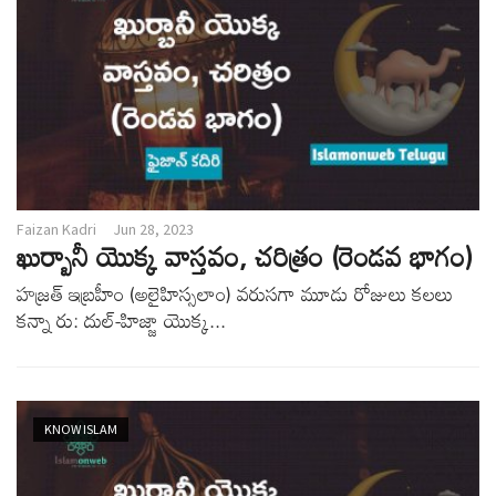
Faizan Kadri
Jun 28, 2023
ఖుర్బానీ యొక్క వాస్తవం, చరిత్రం (రెండవ భాగం)
హజ్రత్ ఇబ్రహీం (అలైహిస్సలాం) వరుసగా మూడు రోజులు కలలు
కన్నా రు: దుల్-హిజ్జా యొక్క...
KNOW ISLAM