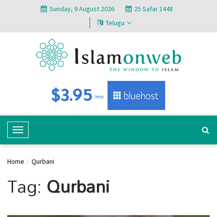
Sunday, 9 August 2026
25 Safar 1448
Telugu
T
o
g
Home
Qurbani
g
Tag:
Qurbani
l
e
N
a