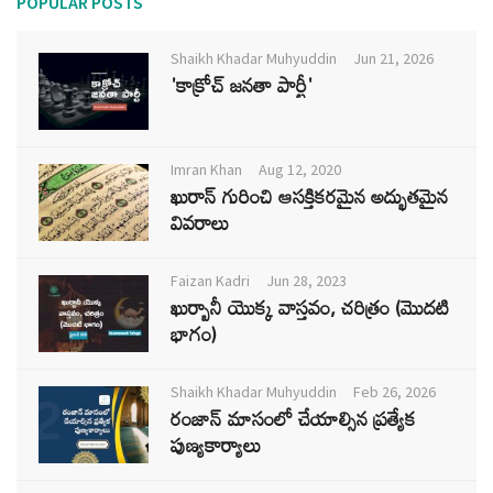
POPULAR POSTS
Shaikh Khadar Muhyuddin
Jun 21, 2026
'కాక్రోచ్ జనతా పార్టీ'
Imran Khan
Aug 12, 2020
ఖురాన్ గురించి ఆసక్తికరమైన అద్భుతమైన
వివరాలు
Faizan Kadri
Jun 28, 2023
ఖుర్బానీ యొక్క వాస్తవం, చరిత్రం (మొదటి
భాగం)
Shaikh Khadar Muhyuddin
Feb 26, 2026
రంజాన్ మాసంలో చేయాల్సిన ప్రత్యేక
పుణ్యకార్యాలు