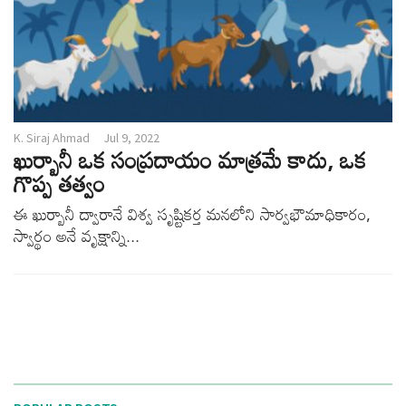
K. Siraj Ahmad
Jul 9, 2022
ఖుర్బానీ ఒక సంప్రదాయం మాత్రమే కాదు, ఒక
గొప్ప తత్వం
ఈ ఖుర్బానీ ద్వారానే విశ్వ సృష్టికర్త మనలోని సార్వభౌమాధికారం,
స్వార్థం అనే వృక్షాన్ని...