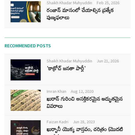
Shaikh Khadar Muhyuddin
Feb 25, 2026
రంజాన్ మాసంలో చేయాల్సిన ప్రత్యేక
పుణ్యఫలాలు
RECOMMENDED POSTS
Shaikh Khadar Muhyuddin
Jun 21, 2026
'కాక్రోచ్ జనతా పార్టీ'
Imran Khan
Aug 12, 2020
ఖురాన్ గురించి ఆసక్తికరమైన అద్భుతమైన
వివరాలు
Faizan Kadri
Jun 28, 2023
ఖుర్బానీ యొక్క వాస్తవం, చరిత్రం (మొదటి