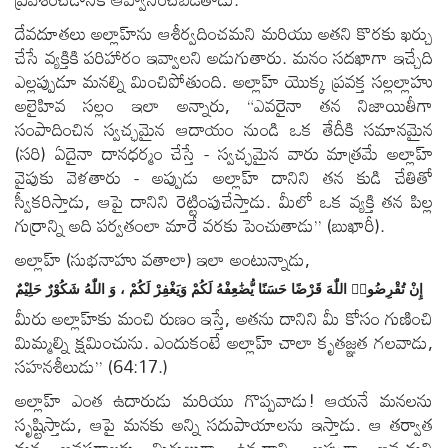
దేవదూతలు అల్లాహ్‌ను ఆశీర్వదించమని మరియు అతని కొరకు ఖర్చు
చేసే వ్యక్తికి పరిహారం ఇవ్వాలని అడుగుతారు. మనం సదఖాగా ఇచ్చేది
ఎల్లప్పుడూ మనల్ని మించిపోతుంది. అల్లాహ్ యొక్క ప్రవక్త సల్లల్లాహు
అలైహివ సల్లం ఇలా అన్నారు, “ఎవరైనా తన నిజాయితీగా
సంపాదించిన స్వచ్ఛమైన ఆదాయం నుండి ఒక తేదీకి సమానమైన
(సరి) ఏదైనా దానధర్మం చేస్తే - స్వచ్ఛమైన వారు మాత్రమే అల్లాహ్
వైపుకు వెళతారు - అప్పుడు అల్లాహ్ దానిని తన కుడి చేతితో
స్వీకరిస్తాడు, ఆపై దానిని రెట్టింపుచేస్తాడు. మీలో ఒక వ్యక్తి తన పిల్ల
గుర్రాన్ని అది పర్వతంలా మారే వరకు పెంచుతాడు” (బుఖారీ).
అల్లాహ్ (సుభనాహు వతాలా) ఇలా అంటున్నాడు,
إِنْ تُقْرِضُوا۟ اللّٰهَ قَرْضًا حَسَنًا يُّضَٰعِفْهُ لَكُمْ وَيَغْفِرْ لَكُمْ ، وَ اللّٰهُ شَكُوْرٌ حَلِيْمٌ
మీరు అల్లాహ్‌కు మంచి రుణం ఇస్తే, అతను దానిని మీ కోసం గుణించి
మిమ్మల్ని క్షమించును. ఎందుకంటే అల్లాహ్ చాలా కృతజ్ఞత గలవాడు,
సహనశీలుడు” (64:17.)
అల్లాహ్ ఎంత ఉదారుడు మరియు గొప్పవాడు! ఆయనే మనలను
సృష్టిస్తాడు, ఆపై మనకు అన్ని సదుపాయాలను ఇస్తాడు. ఆ తర్వాత
మన అవసరాలకు మిగులుగా ఉన్నదాన్ని అప్పుగా ఇవ్వమని