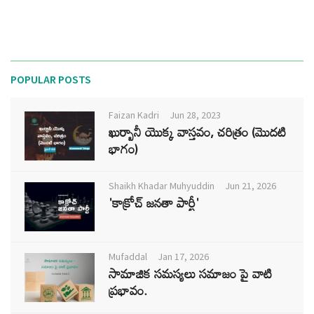
POPULAR POSTS
Faizan Kadri
Jun 28, 2023
ఖుర్బానీ యొక్క వాస్తవం, చరిత్రం (మొదటి
భాగం)
Shaikh Khadar Muhyuddin
Jun 21, 2026
'కాక్రోచ్ జనతా పార్టీ'
Mufaddal
Jan 17, 2026
సామాజిక సమస్యలు సమాజం పై వాటి
ప్రభావం.