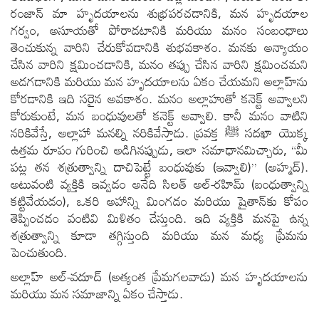
రంజాన్ మా హృదయాలను శుభ్రపరచడానికి, మన హృదయాల
గర్వం, అసూయతో పోరాడటానికి మరియు మనం సంబంధాలు
తెంచుకున్న వారిని చేరుకోవడానికి శుభవకాశం. మనకు అన్యాయం
చేసిన వారిని క్షమించడానికి, మనం తప్పు చేసిన వారిని క్షమించమని
అడగడానికి మరియు మన హృదయాలను ఏకం చేయమని అల్లాహ్‌ను
కోరడానికి ఇది సరైన అవకాశం. మనం అల్లాహుతో కనెక్ట్ అవ్వాలని
కోరుకుంటే, మన బంధువులతో కనెక్ట్ అవ్వాలి. కానీ మనం వాటిని
నరికివేస్తే, అల్లాహా మనల్ని నరికివేస్తాడు. ప్రవక్త ﷺ సదఖా యొక్క
ఉత్తమ రూపం గురించి అడిగినప్పుడు, ఇలా సమాధానమిచ్చారు, “మీ
పట్ల తన శత్రుత్వాన్ని దాచిపెట్టే బంధువుకు (ఇవ్వాలి)” (అహ్మద్).
అటువంటి వ్యక్తికి ఇవ్వడం అనేది సిలత్ అల్-రహిమ్ (బంధుత్వాన్ని
కట్టివేయడం), ఒకరి అహాన్ని మింగడం మరియు షైతాన్‌కు కోపం
తెప్పించడం వంటివి మిళితం చేస్తుంది. ఇది వ్యక్తికి మనపై ఉన్న
శత్రుత్వాన్ని కూడా తగ్గిస్తుంది మరియు మన మధ్య ప్రేమను
పెంచుతుంది.
అల్లాహ్ అల్-వదూద్ (అత్యంత ప్రేమగలవాడు) మన హృదయాలను
మరియు మన సమాజాన్ని ఏకం చేస్తాడు.