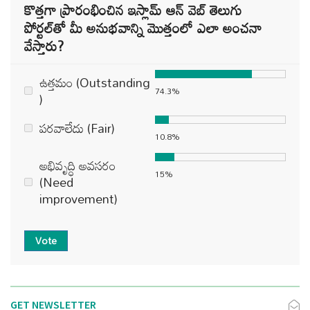
కొత్తగా ప్రారంభించిన ఇస్లామ్ ఆన్ వెబ్ తెలుగు
పోర్టల్‌తో మీ అనుభవాన్ని మొత్తంలో ఎలా అంచనా
వేస్తారు?
ఉత్తమం (Outstanding
74.3%
)
పరవాలేదు (Fair)
10.8%
అభివృద్ధి అవసరం
15%
(Need
improvement)
Vote
GET NEWSLETTER