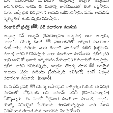
అడుగుతాడు. అతను ఈ రుణాన్ని అనేకమందిలో తిరిగి చెల్లిస్తాడు.
మనం ఇచ్చే ప్రతి చిన్నదానిని ఆయన అభినందిస్తాడు, మనం ఆయనకు
కృతజ్ఞతతో ఉండనప్పుడు సహిస్తాడు.
రంజాన్‌లో ప్రవక్త (
ﷺ
) వలె ఉదారంగా ఉండండి
అబ్దుల్లా బిన్ అబ్బాస్ (రదియల్లాహు అన్హుమా) ఇలా అన్నారు,
“అల్లాహ్ యొక్క దూత ﷺ ప్రజలందరిలో అత్యంత ఉదారంగా
ఉండేవారు; మరియు వారు రంజాన్ మాసంలో జిబ్రీల్ (అలైహిస్-
సలాం) వారిని కలిసినప్పుడు చాలా ఉదారంగా ఉండేవాడు. జిబ్రీల్ ప్రతి
రాత్రి అతనితో ఖురాన్ అధ్యయనం చేయడానికి రమదాన్‌లో కలుస్తాడు.
జిబ్రీల్ వారిని కలిసినప్పుడు, అల్లాహ్ యొక్క దూత ﷺ బలమైన
గాలులు (వర్షం మరియు శ్రేయస్సును కలిగించే) కంటే ఎక్కువ
ఉదారంగా ఉంటారు” (బుఖారీ).
ఈ హదీస్ ప్రవక్త ﷺ యొక్క అపారమైన దాతృత్వం గురించి ఈ పవిత్ర
మాసంలో బోధిస్తుంది అని ఇమామ్ నవవీ (రహిమహుల్లాహ్)
పేర్కొన్నారు; ఈ నెలలో వీలైనంత ఉదారంగా ఉండాలి; అల్లాహ్
యొక్క పవిత్రమైన సేవకులను కలుసుకున్నప్పుడు, వారి నుండి
విడిపోయిన తర్వాత మన ఉదారతను పెంచుకోవాలి.