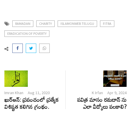
RAMADAN
CHARITY
ISLAMONWEB TELUGU
FITRA
ERADICATION OF POVERTY
Imran Khan
Aug 11, 2020
K Irfan
Apr 9, 2024
ఖుర్ఆన్: ప్రపంచంలో ప్రత్యేక
పవిత్ర మాసం రమదాన్ ను
విశిష్టత కలిగిన గ్రంథం.
ఎలా వీడ్కోలు పలకాలి?