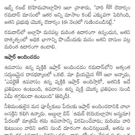
ఇబ్న్ రజబ్ (రహిమహుల్లాహ్) ఇలా వ్రాశారు, "వారి ﷺ ఔదార్యం
రమదాన్ మాసంలో ఇతర అన్ని మాసాల కంటే ఎక్కువగా పెరిగింది,
అతని ప్రభువు యొక్క ఔదార్యం (ఈ నెల)లో గుణించబడినట్లే."
రమదాన్‌లో అల్లాహ్ మనపట్ల మరింత ఉదారంగా ఉన్నందున, అతని
దాతృత్వంలో అధిక భాగాన్ని పొందేందుకు మనం అతని దాసుల పట్ల
మరింత ఉదారంగా ఉండాలి.
ఇఫ్తార్ అందించడం
ఉపవాసం ఉన్న వ్యక్తికి ఇఫ్తార్ అందించడం రమదాన్‌లోని అత్యంత
సద్గుణమైన దానధర్మాలలో ఒకటి. మా ప్రియమైన ﷺ ఇలా అన్నారు,
"ఎవరైతే ఉపవాసం ఉన్న వ్యక్తికి ఇఫ్తార్ అందిస్తారో, అతనికి అదే
ప్రతిఫలం ఉంటుంది, ఉపవాసం ఉన్న వ్యక్తి యొక్క ప్రతిఫలం నుండి
ఏమీ తగ్గకుండా ఉంటుంది" (తిర్మిదీ).
నీతిమంతులైన మన పూర్వీకులు పేదలకు ఇఫ్తార్ అందించడానికి చాలా
ఆసక్తిని కలిగి ఉన్నారు. అబ్దుల్లా బిన్ ʿఉమర్ (రదియల్లాహు అన్హుమా)
పేదలతో మాత్రమే తమ ఉపవాసాన్ని విరమించేవారు; మరియు వారి
కుటుంబం వారిని అతని నుండి దూరంగా ఉంచినట్లయితే, అతను ఆ
రాత్రి తన ఉపవాసం విరమించరు. వారు భోజనం చేస్తున్నప్పుడు ఒక