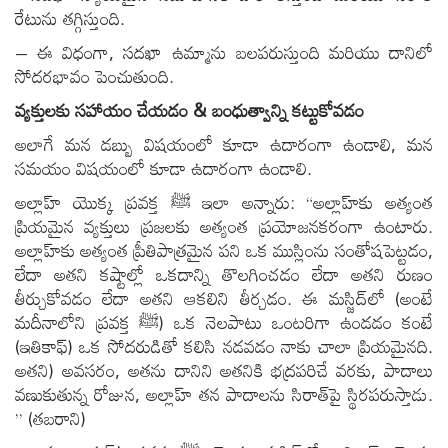
రేటును తగ్గిస్తుంది.
– ఈ విధంగా, సదఖా ఉమ్మాను బలపరుస్తుంది మరియు దానిలో
సోదరభావం పెంచుతుంది.
వ్యక్తులకు సహాయం చేయడం
&
బంధుత్వాన్ని కట్టుకోవడం
అలాగే మన డబ్బు విషయంలో కూడా ఉదారంగా ఉండాలి, మన
సమయం విషయంలో కూడా ఉదారంగా ఉండాలి.
అల్లాహ్ యొక్క ప్రవక్త ﷺ ఇలా అన్నారు: “అల్లాహ్‌కు అత్యంత
ప్రియమైన వ్యక్తులు ప్రజలకు అత్యంత ప్రయోజనకరంగా ఉంటారు.
అల్లాహ్‌కు అత్యంత ప్రీతిపాత్రమైన పని ఒక ముస్లింను సంతోషపెట్టడం,
లేదా అతని కష్టాల్లో ఒకదాన్ని తొలగించడం లేదా అతని రుణం
తీర్చుకోవడం లేదా అతని ఆకలిని తీర్చడం. ఈ మస్జిద్‌లో (అంటే
మదీనాలోని ప్రవక్త ﷺ) ఒక నెలపాటు ఒంటరిగా ఉండడం కంటే
(ఇతికాఫ్) ఒక సోదరుడితో కలిసి నడవడం నాకు చాలా ప్రియమైనది.
అతని) అవసరం, అతను దానిని అతనికి భద్రపరిచే వరకు, పాదాలు
వణుకుతున్న రోజున, అల్లాహ్ తన పాదాలను సిరాత్‌పై స్థిరపరుస్తాడు.
” (తబరాని)