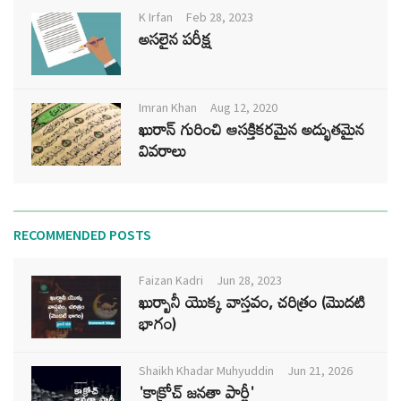
K Irfan
Feb 28, 2023
అసలైన పరీక్ష
Imran Khan
Aug 12, 2020
ఖురాన్ గురించి ఆసక్తికరమైన అద్భుతమైన
వివరాలు
RECOMMENDED POSTS
Faizan Kadri
Jun 28, 2023
ఖుర్బానీ యొక్క వాస్తవం, చరిత్రం (మొదటి
భాగం)
Shaikh Khadar Muhyuddin
Jun 21, 2026
'కాక్రోచ్ జనతా పార్టీ'