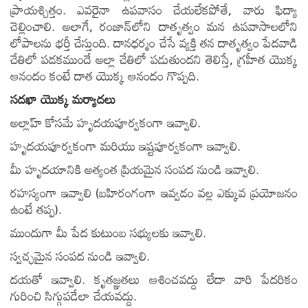
ప్రాయశ్చిత్తం. ఎవరైనా ఉపవాసం చేయలేకపోతే, వారు ఫిద్యా
చెల్లించాలి. అలాగే, రంజాన్‌లోని దాతృత్వం మన ఉపవాసాలలోని
లోపాలను భర్తీ చేస్తుంది. దానధర్మం చేసే వ్యక్తి తన దాతృత్వం పేదవాడి
చేతిలో పడకముందే అల్లా చేతిలో పడుతుందని తెలిస్తే, గ్రహీత యొక్క
ఆనందం కంటే దాత యొక్క ఆనందం గొప్పది.
సదఖా యొక్క మర్యాదలు
అల్లాహ్ కోసమే హృదయపూర్వకంగా ఇవ్వాలి.
హృదయపూర్వకంగా మరియు ఇష్టపూర్వకంగా ఇవ్వాలి.
మీ హృదయానికి అత్యంత ప్రియమైన సంపద నుండి ఇవ్వాలి.
రహస్యంగా ఇవ్వాలి (బహిరంగంగా ఇవ్వడం వల్ల ఎక్కువ ప్రయోజనం
ఉంటే తప్ప).
ముందుగా మీ పేద కుటుంబ సభ్యులకు ఇవ్వాలి.
స్వచ్ఛమైన సంపద నుండి ఇవ్వాలి.
దయతో ఇవ్వాలి. కృతజ్ఞతలు ఆశించవద్దు లేదా వారి పేదరికం
గురించి సిగ్గుపడేలా చేయవద్దు.