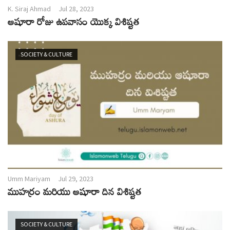
K. Siraj Ahmad
Jul 28, 2023
ఆషూరా రోజు ఉపవాసం యొక్క విశిష్టత
SOCIETY & CULTURE
Umm Mariyam
Jul 29, 2023
ముహర్రం మరియు ఆషూరా దిన విశిష్టత
SOCIETY & CULTURE