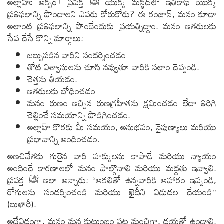
అల్లాహు అక్బర్! ప్రవక్త ﷺ యొక్క మస్జిద్‌లో ఇతికాఫ్ యొక్క
ప్రతిఫలాన్ని పొందాలని ఎవరు కోరుకోరు? ఈ రంజాన్, మనం కూడా
అలాంటి ప్రతిఫలాన్ని పొందేందుకు ప్రయత్నిద్దాం. మనం ఇతరులకు
సేవ చేసే కొన్ని మార్గాలు:
జబ్బుపడిన వారిని సందర్శించడం
తోటి విశ్వాసులను చూసి నవ్వుతూ వారికి సలాం చెప్పండి.
చెత్తను తీయడం.
ఇతరులకు బోధించడం
మనం రుణం ఇచ్చిన రుణగ్రహీతను క్షమించడం లేదా తిరిగి
చెల్లించే సమయాన్ని పొడిగించడం.
అల్లాహ్ కొరకు మీ సమయం, అనుభవం, నైపుణ్యాలు మరియు
ప్రభావాన్ని అందించడం.
అణచివేతకు గురైన వారి హక్కులను కాపాడే మరియు న్యాయం
అందించే కారణాలలో మనం పాల్గొనాలి మరియు మద్దతు ఇవ్వాలి.
ప్రవక్త ﷺ ఇలా అన్నారు: “ఆకలితో ఉన్నవారికి ఆహారం ఇవ్వండి,
రోగులను సందర్శించండి మరియు ఖైదీని విడుదల చేయండి”
(బుఖారీ).
అదేవిధంగా, మనం మన కుటుంబం పట్ల మంచిగా, దయతో ఉండాలి.