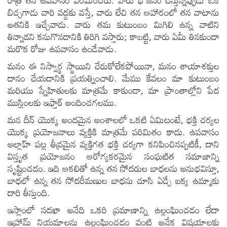
బిచ్చగాడు వారి వద్దకు వస్తే, వారు లేచి తన ఆహారంలో తన వాటాను
అతనికి ఇచ్చేవాడు. వారు తమ కుటుంబం మిగిలి ఉన్న వాటిని
తిన్నాడని కనుగొనడానికి తిరిగి వస్తారు; కాబట్టి, వారు ఏమీ తినకుండా
మరొక రోజు ఉపవాసం ఉండేవాడు.
మనం ఈ నిస్వార్థ స్థాయిని చేరుకోలేకపోయినా, మనం శాయాశక్తుల
దానం చేయడానికి ప్రయత్నించాలి. మేము కేవలం మా కుటుంబం
మరియు స్నేహితులకు మాత్రమే కాకుండా, మా ప్రాంతాల్లోని పేద
ముస్లింలకు ఇఫ్తార్ అందించగలము.
మన దీన్ యొక్క అందమైన అంశాలలో ఒకటి ఏమిటంటే, భక్తి చర్యల
యొక్క ప్రయోజనాలు వ్యక్తికి మాత్రమే పరిమితం కాదు. ఉపవాసం
అల్లాహ్ పట్ల తీవ్రమైన వ్యక్తిగత భక్తి చర్యగా కనిపించినప్పటికీ, దాని
విస్తృత ప్రయోజనం ఆరోగ్యకరమైన సంఘటిత సమాజాన్ని
సృష్టించడం. ఇది ఆకలితో ఉన్న తన సోదరుల బాధలను అనుభవిస్తూ,
బాధలో ఉన్న తన సోదరీమణుల బాధను చూసి ఏడ్చే ఐక్య ఉమ్మాకు
దారి తీస్తుంది.
ఇస్లాంలో సదఖా అనేది ఒకరి ప్రమాణాన్ని ఉల్లంఘించడం లేదా
ఇహ్రామ్ నియమాలను ఉల్లంఘించడం వంటి అనేక విషయాలకు