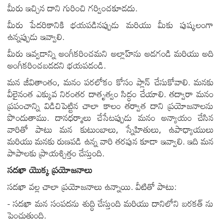
మీరు ఇచ్చిన దాని గురించి గర్వించకూడదు.
మీరు పేదరికానికి భయపడినప్పుడు మరియు మీకు పుష్కలంగా
ఉన్నప్పుడు ఇవ్వాలి.
మీరు ఇవ్వడాన్ని అంగీకరించమని అల్లాహ్‌ను అడగండి మరియు అది
అంగీకరించబడదని భయపడండి.
మన జీవితాంతం, మనం పరలోకం కోసం ప్లాన్ చేసుకోవాలి. మనకు
వీలైనంత ఎక్కువ నిరంతర దాతృత్వం సిద్ధం చేయాలి. తద్వారా మనం
ప్రపంచాన్ని విడిచిపెట్టిన చాలా కాలం తర్వాత దాని ప్రయోజనాలను
పొందుతాము. దానధర్మాలు చేసేటప్పుడు మనం అన్యాయం చేసిన
వారితో పాటు మన కుటుంబాలు, స్నేహితులు, ఉపాధ్యాయులు
మరియు మనకు రుణపడి ఉన్న వారి తరపున కూడా ఇవ్వాలి. ఇది మన
పాపాలకు ప్రాయశ్చిత్తం చేస్తుంది.
సదఖా యొక్క ప్రయోజనాలు
సదఖా వల్ల చాలా ప్రయోజనాలు ఉన్నాయి. వీటితో పాటు:
- సదఖా మన సంపదను శుద్ధి చేస్తుంది మరియు దానిలోని బరకత్ ను
పెంచుతుంది.