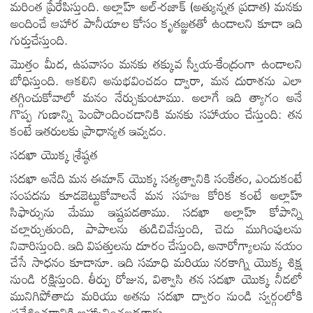
మరింత ప్రేరేపిస్తుంది. అల్లాహ్ అల్-రజాక్ (అత్యున్నత ప్రదాత) మనకు
అందించే ఆహార పానీయాల కోసం కృతజ్ఞతతో ఉండాలని కూడా ఇది
గుర్తుచేస్తుంది.
మొత్తం మీద, ఉపవాసం మనకు తక్కువ స్వీయ-కేంద్రంగా ఉండాలని
బోధిస్తుంది. ఆకలిని అనుభవించడం ద్వారా, మన దురాశను ఎలా
తగ్గించుకోవాలో మనం నేర్చుకుంటాము. అలాగే ఇది త్యాగం అనే
గొప్ప గుణాన్ని పెంపొందించడానికి మనకు సహాయం చేస్తుంది: తన
కంటే ఇతరులకు ప్రాధాన్యత ఇవ్వడం.
సదఖా యొక్క శ్రేష్ఠత
సదఖా అనేది మన ఈమాన్ యొక్క సత్యత్వానికి సంకేతం, ఎందుకంటే
సంపదను కూడబెట్టుకోవాలనే మన సహజ కోరిక కంటే అల్లాహ్
సిఫార్సును మేము ఇష్టపడతాము. సదఖా అల్లాహ్ కోపాన్ని
చల్లార్చుతుంది, పాపాలను తుడిచివేస్తుంది, చెడు ముగింపులను
నివారిస్తుంది. ఇది విపత్తులను దూరం చేస్తుంది, అనారోగ్యాలను నయం
చేసే సాధనం కూడానూ. ఇది సమాధి మరియు నరకాగ్ని యొక్క శిక్ష
నుండి రక్షిస్తుంది. తీర్పు రోజున, విశ్వాసి తన సదఖా యొక్క నీడలో
మునిగిపోతాడు మరియు అతను సదఖా ద్వారం నుండి స్వర్గంలోకి
ప్రవేశించడానికి ఆహ్వానించబడతాడు.