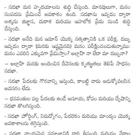
- సదఖా మన హృదయాలను శుద్ధి చేస్తుంది. మానవులుగా, మనం
సంపదను ప్రేమించే అవకాశం ఉంది. సదఖాను ఇవ్వడం ద్వారా
ఆత్మను జిజ్ఞాస, దురాశ మరియు ఇహలోక ప్రేమ నుండి శుద్ధి
చేస్తుంది.
- సదఖా అనేది మన ఇమాన్ యొక్క సత్యత్వానికి ఒక పరీక్ష. డబ్బు
ఇవ్వడం ద్వారా (మనకు ఇష్టమైనది) మనం పరీక్షించబడుతున్నాము:
మనం ఎవరిని ఎక్కువగా ప్రేమిస్తాం? అల్లాహ్ నా లేదా మా డబ్బునా?
– అల్లాహ్ మనకు అందించిన దీవెనలకు కృతజ్ఞతలు తెలిపే సాధనం
సదఖా.
- సదఖా పేదలకు గౌరవాన్ని ఇస్తుంది, కాబట్టి వారు అడుక్కోవలసిన
అవసరం లేదు.
– ధనవంతుల పట్ల పేదలకు ఉండే అసూయ, కోపం మరియు ద్వేషాన్ని
సదఖా తొలగిస్తుంది.
- సదఖా హోర్డింగ్, నిరుద్యోగం, పేదరికం మరియు మాంద్యం యొక్క
అవకాశాలను తగ్గిస్తుంది.
- సదఖా న్యాయమైన సమాజానికి దారి తీస్తుంది మరియు నేరాల