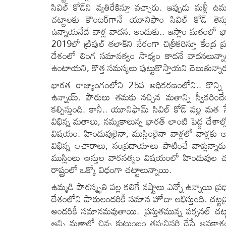
సివిల్ కోడ్‌ని వ్యతిరేకిస్తూ వచ్చారు. ఇప్పుడు మళ
చట్టాలకు కౌంటర్‌గానే యూనిఫాం సివిల్ కోడ్ తెస్
ఉన్నాయనేదే వాళ్ల వాదన. ఇందుకు.. ఇస్లాం మతంలో భార్యలక
2019లో ట్రిపుల్ తలాక్‌ని నేరంగా చిత్రీకరిస్తూ కేంద్ర
దేశంలో లింగ సమానత్వం సాధ్యం కాదనే వాదనలున్నాయి
ఉంటాయని, కొత్త సమస్యలు పుట్టుకొస్తాయని చెబుతున్నారు
భారత రాజ్యాంగంలోని 25వ అధికరణంలోని.. కొన్ని 
ఉన్నాయ్. పౌరులు తమకు నచ్చిన మతాన్ని స్వీకరించేంద
కల్పిస్తుంది. కానీ.. యూనిఫామ్ సివిల్ కోడ్ వల్ల 
విభిన్న మతాలు, నమ్మకాలున్న భారత్ లాంటి పెద్ద దేశాల
విషయం. హిందువులైనా, ముస్లింలైనా వాళ్లలో వాళ్లకు
విభిన్న ఆచారాలు, సంప్రదాయాలు పాటించే వాళ్లున్నార
ముస్లింలు ఆస్తుల వారసత్వం విషయంలో హిందువుల చట
రాష్ట్రంలో ఒక్కో విధంగా చట్టాలున్నాయి.
ఉమ్మడి పౌరస్మృతి వల్ల కలిగే నష్టాలు ఎన్నో ఉన్నాయి ప
దేశంలోని పౌరులందరికీ సమాన హోదా లభిస్తుంది. చట్టప్
అందరికీ సమానమవుతాయి. ప్రస్తుతమున్న పర్సనల్ చట్ట
అన్ని మతాల్లో చిన్న కుటుంబం తప్పనిసరి చేసే అవకా