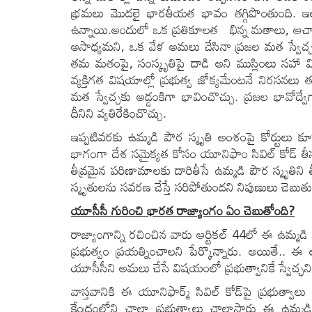
భ్రమలు మొదలై భారతీయత భావం తగ్గిపొంతుంది. ఇ
ఉన్నాయి.అందులో ఒక ప్రతికూలత భిన్న మతాలు, ఆ
అసాధ్యమని, ఒక వేళ అమలు చేసినా ప్రజల మత స్వేచ్ఛప
తమ మతంపై, సంస్కృతిపై దాడి అని ముస్లింలు సహా 
వ్యక్తిగత విషయాల్లో ప్రభుత్వ జోక్యమేంటనే నిరసనలు త
మత స్వేచ్ఛకు అడ్డంకిగా భావించొచ్చు. ప్రజల భావోద
దీనిని వ్యతిరేకించొచ్చు.
ఇప్పటివరకు ఉమ్మడి పౌర స్మృతి అంశంపై కోర్టులు కూడా 
భాగంగా దేశ సమైక్యత కోసం యూనిఫాం సివిల్ కోడ్ తీసుకు
తీవ్రమైన పరిణామాలకు దారితీసే ఉమ్మడి పౌర స్మృతి
స్మృతులను సవరణ చేస్తే సరిపోతుందని నిపుణులు చెబుతున
యూసీసీ గురించి భారత రాజ్యాంగం ఏం చెబుతోంది
?
రాజ్యాంగాన్ని రచించిన వారు ఆర్టికల్​ 44లో ఈ ఉమ్మడి 
ప్రభుత్వం ప్రయత్నించాలని పేర్కొన్నారు. అయితే.. ఈ 
యూసీసీని అమలు చేసే విషయంలో ప్రభుత్వానికే స్వేచ్ఛని
వాస్తవానికి ఈ యూనిఫార్మ్​ సివిల్​ కోడ్​పై ప్రభుత్
కేంద్రంలోని చాలా ప్రభుత్వాలు చాలాసార్లు ఈ ఉమ్మ