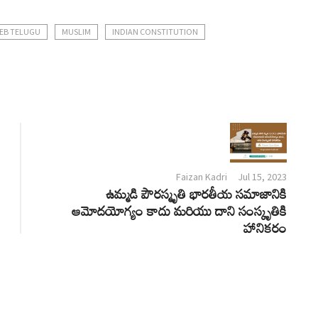
EB TELUGU
MUSLIM
INDIAN CONSTITUTION
Faizan Kadri
Jul 15, 2023
ఉమ్మడి పౌరస్మృతి భారతీయ సమాజానికి
ఆమోదయోగ్యం కాదు మరియు దాని సంస్కృతికి
హానికరం