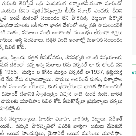
గురించి తెలిస్తేనే ఇది ఎందుకంత చర్చాంశనీయంగా మారిందో
కు దీనిని వ్యతిరేకిస్తున్నారు బీజేపీ సర్కార్ ఎందుకు దీనిని
పౌరస్మృతి అంటే మతంతో సంబంధం లేని పౌరసత్వ చట్టంగా పేర్కొనే
్రదాయాలకు అతీతంగా భారత దేశంలో ఉన్న ప్రతి పౌరులందరికీ
డే వారికి మతం, సమాజం వంటి అంశాలతో సంబంధం లేకుండా శిక్షలు
 విడాకులు, ఆస్థి పంపకాలు, దత్తత వంటి అంశాల్లో మతానికి సంబంధం
సివిల్​ కోడ్​.
ఆస్థులు, పిల్లలను దత్తత తీసుకోవడం, జీవనభృతి లాంటి విషయాలకు
కు మన దేశంలో ఉన్న అన్న మతాలు తమ పర్సనల్ లా కు లోబడి పని
్ట్ 1955,
ముస్లిం ల కోసం ముస్లిం పర్సనల్ లా1937
,
క్రిష్టియన్ల
V
టి వేరు వేరు చట్టాలున్నాయి
.
పౌరులు ఆచరించే మతం
, విశ్వాసాల
తో సంబంధం లేకుండా, లింగ భేదాల్లేకుండా భారత పౌరులందరికీ
ిమాండ్ దేశానికి స్వాతంత్ర్యం వచ్చిన నాటి నుంచే ఉంది. భారత
 పౌరులకు యూనిఫాం సివిల్ కోడ్ తీసుకొచ్చేలా ప్రభుత్వాలు చర్యలు
చిస్తోంది.
మైన చట్టాలున్నాయి. హిందూ వివాహ, వారసత్వ చట్టాలు, షరీఅత్
యితే.. ఉమ్మడి పౌరస్మృతిలో ఎవరికి వాళ్లుగా అమలు చేసుకునే
ారిటీ అయిన హిందువులు, మైనారిటీ అయిన ముస్లింలు యూనిఫాం