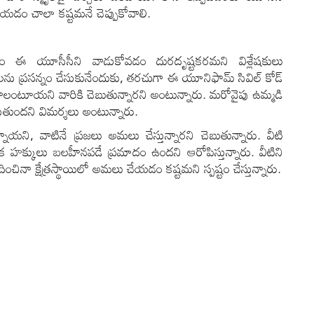
యడం చాలా కష్టమనే చెప్పుకోవాలి.
సం ఈ యూసీసీని వాడుకోవడం దురదృష్టకరమని విశ్లేషకులు
ు ప్రసన్నం చేసుకునేందుకు, తరచుగా ఈ యూనిఫామ్​ సివిల్​ కోడ్​
ాలంటూయని వారికి చెబుతున్నారని అంటున్నారు. మరోవైపు ఉమ్మడి
ుతుందని విమర్శలు అంటున్నారు.
ాయని, వాటినే ప్రజలు అమలు చేస్తున్నారని చెబుతున్నారు. వీటి
్యేక హక్కులు బలహీనపడే ప్రమాదం ఉందని ఆరోపిస్తున్నారు. వీటిని
ంచినా క్షేత్రస్థాయిలో అమలు చేయడం కష్టమని స్పష్టం చేస్తున్నారు.