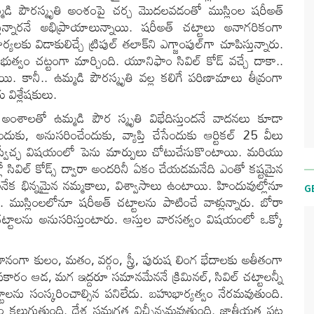
్లీ ఉమ్మడి పౌరస్మృతి అంశంపై చర్చ మొదలవడంతో ముస్లింల షరీఅత్
తున్నారనే అభిప్రాయాలున్నాయి. షరీఅత్ చట్టాలు అనాగరికంగా
ు విడాకులిచ్చే ట్రిపుల్ తలాక్‌ని ఎగ్జాంపుల్‌గా చూపిస్తున్నారు.
 ప్రభుత్వం చట్టంగా మార్చింది. యూనిఫాం సివిల్ కోడ్ వచ్చే దాకా..
. కానీ.. ఉమ్మడి పౌరస్మృతి వల్ల కలిగే పరిణామాలు తీవ్రంగా
 విశ్లేషకులు.
అంశాలతో ఉమ్మడి పౌర స్మృతి విభేదిస్తుందనే వాదనలు కూడా
ుకు, అనుసరించేందుకు, వ్యాప్తి చేసేందుకు ఆర్టికల్‌ 25 వీలు
మత స్వేచ్ఛ విషయంలో పెను మార్పులు చోటుచేసుకొంటాయి. మరియు
్లో సివిల్ కోడ్స్ ద్వారా అందరినీ ఏకం చేయడమనేది ఎంతో కష్టమైన
 అనేక భిన్నమైన నమ్మకాలు, విశ్వాసాలు ఉంటాయి. హిందువుల్లోనూ
G
ు. ముస్లింలలోనూ షరీఅత్ చట్టాలను పాటించే వాళ్లున్నారు. బోరా
్టాలను అనుసరిస్తుంటారు. ఆస్తుల వారసత్వం విషయంలో ఒక్కో
్రధానంగా కులం, మతం, వర్గం, స్త్రీ, పురుష లింగ భేదాలకు అతీతంగా
రకారం ఆడ, మగ ఇద్దరూ సమానమేననే క్రిమినల్, సివిల్ చట్టాలన్నీ
ాలను సంస్కరించాల్సిన పనిలేదు. బహుభార్యత్వం నేరమవుతుంది.
శం కలుగుతుంది. దేశ సమగ్రత విఛ్చీన్నమవుతుంది. జాతీయత పట్ల