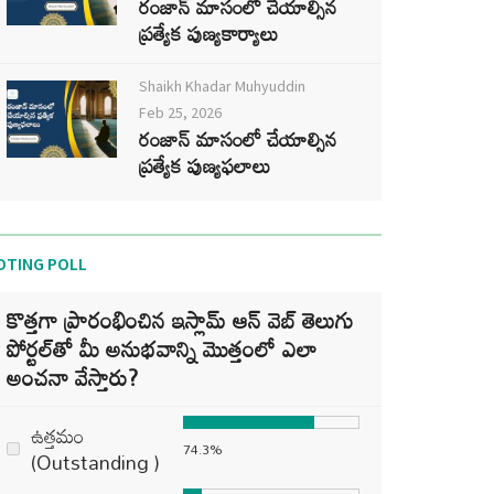
రంజాన్ మాసంలో చేయాల్సిన
ప్రత్యేక పుణ్యకార్యాలు
Shaikh Khadar Muhyuddin
Feb 25, 2026
రంజాన్ మాసంలో చేయాల్సిన
ప్రత్యేక పుణ్యఫలాలు
OTING POLL
కొత్తగా ప్రారంభించిన ఇస్లామ్ ఆన్ వెబ్ తెలుగు
పోర్టల్‌తో మీ అనుభవాన్ని మొత్తంలో ఎలా
అంచనా వేస్తారు?
ఉత్తమం
74.3%
(Outstanding )