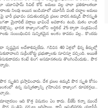
లా యూనిఫామ్ సివిల్ కోడ్ అమలు వల్ల చాలా ప్రతికూలతలూ
చారాలకు నిలవు అయిన ఇండియాలో యూసీసీ వంటి చట్టాల అమలు
ై భారీ ప్రభావం పడుతుందన్నది ప్రజల వాదన.ఉమ్మడి పౌరస్మృతి
మిగతా మైనారిటీ వర్గాలు భావించే అవకాశం ఉంది. మతం లాంటి
లెత్తొచ్చు. భారత రాజ్యాంగంలోని ఆర్టికల్ 25 ద్వారా సంక్రమించే
్వేగాలకు సంబంధించిన సున్నితమైన అంశం కావడం వల్ల.. కొందరు
స్పష్టమైన ఆదేశాలివ్వలేదు. గడిచిన 40 ఏళ్లలో భిన్న తీర్పుల్లో
రావాలని సుప్రీంకోర్టు ప్రభుత్వాలకు సూచిస్తూ వచ్చింది. అయితే
ని తీసుకురావడం కంటే లింగ అసమానతలను తొలగించేందుకు.. పౌర
్నారు.
పౌర స్మృతిని ప్రస్తావించారు. దేశ ప్రజల ఉమ్మడి పౌర స్మృతి కోసం
అంశంలో ఉన్న సున్నితత్వాన్ని గ్రహించిన రాజ్యాంగ రూపకర్తలు..
చ్చారు.
వాలు మాట్లాడటం ఇది కొత్త విషయం ఏం కాదు. బీజేపీ కన్నా ముందే
డి పౌర స్మృతిపై చర్చలు జరిపాయి. కానీ ఇప్పటివరకు యూసీసీ