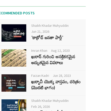
ECOMMENDED POSTS
Shaikh Khadar Muhyuddin
Jun 21, 2026
'కాక్రోచ్ జనతా పార్టీ'
Imran Khan
Aug 12, 2020
ఖురాన్ గురించి ఆసక్తికరమైన
అద్భుతమైన వివరాలు
Faizan Kadri
Jun 28, 2023
ఖుర్బానీ యొక్క వాస్తవం, చరిత్రం
(మొదటి భాగం)
Shaikh Khadar Muhyuddin
Feb 26, 2026