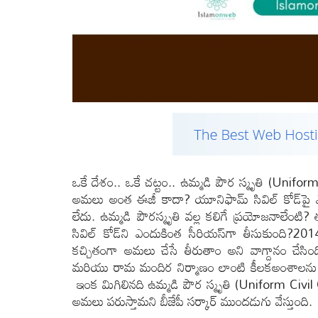
ఒకే దేశం.. ఒకే చట్టం.. ఉమ్మడి పౌర స్మృతి (Unifor
అమలు అంత ఈజీ కాదా? యూనిఫామ్ సివిల్ కోడ్‌పై ఎం
లేదు. ఉమ్మడి పౌరస్మృతి వల్ల కలిగే ప్రయోజనాలేంటి? 
సివిల్ కోడ్‌ని ఎందుకింత సీరియస్‌గా తీసుకుంది?201
కచ్చితంగా అమలు చేసే తీరుతాం అని వాగ్దానం చేసింద
మరియు రామ మందిర నిర్మాణం లాంటి కీలకఅంశాలను ఎన్
ఇంక మిగిలినది ఉమ్మడి పౌర స్మృతి (Uniform Civil
అమలు పరుస్తామని బీజేపీ సర్కార్ ముందడుగు వేస్తుంది