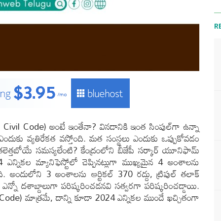
R
m Civil Code) అంటే ఇంతేనా? వినడానికి ఇంత సింపుల్‌గా ఉన్నా
దుకు వ్యతిరేకత వస్తోంది. మత సంస్థలు ఎందుకు ఒప్పుకోవడం
తలెత్తబోయే సమస్యలేంటి? కేంద్రంలోని బీజేపీ సర్కార్ యూనిఫామ్
4 ఎన్నికల మ్యానిఫెస్టోలో చెప్పినట్లుగా ముఖ్యమైన 4 అంశాలను
ి. అందులోని 3 అంశాలను ఆర్టికల్ 370 రద్దు, ట్రిపుల్ తలాక్
నో దశాబ్దాలుగా పరిష్కరించడనవి సత్వరగా పరిష్కరించడ్డాయి.
 Code) మాత్రమే,
దాన్ని కూడా 2024 ఎన్నికల ముందే ఖచ్చితంగా
.