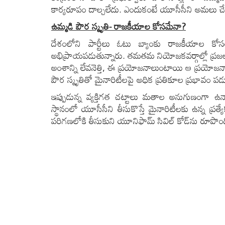
కార్యరూపం దాల్చలేదు. ఎందుకంటే యూసీసీని అమలు చే
ఉమ్మడి పౌర స్మృతి- రాజకీయాల కోసమేనా
?
దేశంలోని పార్టీలు ఓటు బ్యాంకు రాజకీయాల కో
అభిప్రాయపడుతున్నారు. తమతమ నియోజకవర్గాల్లో ప్రజలన
అంశాన్ని లేవనెత్తి, ఈ ప్రయోజనాలుంటాయి ఆ ప్రయోజన
పౌర స్మృతితో మైనారిటీలపై అధిక ప్రతికూల ప్రభావం పడ
ఇప్పుడున్న వ్యక్తిగత చట్టాలు మతాల అనుగుణంగా ఉన్న
స్థానంలో యూసీసీని తీసుకొస్తే మైనారిటీలకు ఉన్న ప్రత
పరిగణలోకి తీసుకుని యూనిఫామ్​ సివిల్​ కోడ్​ను రూపొంది