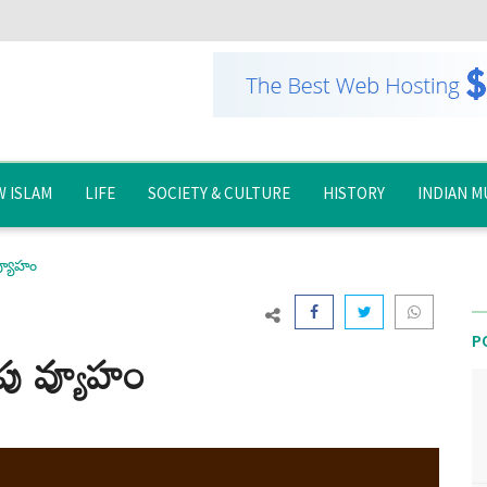
 ISLAM
LIFE
SOCIETY & CULTURE
HISTORY
INDIAN M
వ్యూహం
P
పు వ్యూహం