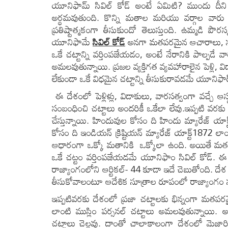
యూనిఫామ్ సివిల్ కోడ్ అంటే ఏమిటి? ముందు దీని 
అర్థమవుతుంది. కొన్ని మతాల మరియు వర్గాల వారు ఎందు
ప్రతిష్టాత్మకంగా తీసుకుందో తెలుస్తుంది. ఉమ్మడి 
యూనిఫామే
సివిల్ కోడ్
అనగా మతపరమైన ఆచారాలు, సంప
ఒకే చట్టాన్ని వర్తింపజేయడం, అంటే నేరానికి పాల్ప
అమలవుతున్నాయి. ప్రజల వ్యక్తిగత వ్యవహారాలైన పెళ్లి,
లేకుండా ఒకే విధమైన చట్టాన్ని తీసుకురావడమే యూనిఫార్మ్​ 
ఈ దేశంలో పెళ్లిళ్లు, విడాకులు, వారసత్వంగా వచ్చే 
సంబంధించి చట్టాలు అందరికీ ఒకేలా లేవు.ఇప్పటి వర
చేస్తున్నాయి. హిందువుల కోసం ది హిందు మ్యారేజ్ యాక
కోసం ది ఇండియన్ క్రిష్టియన్ మ్యారేజ్ యాక్ట్1872 లాం
ఆధారంగా ఒక్కో మతానికి ఒక్కోలా ఉంది. అయితే మతం
ఒకే చట్టం వర్తింపజేయడమే యూనిఫాం సివిల్ కోడ్. ఈ డ
రాజ్యాంగంలోని ఆర్టికల్- 44 కూడా ఇదే చెబుతోంది. దేశ
తీసుకోవాలంటూ ఆదేశిక సూత్రాల రూపంలో రాజ్యాంగం సూ
ఇప్పటివరకు దేశంలో ప్రజా చట్టాలకు భిన్నంగా మతపర
లాంటి ముస్లిం పర్సనల్ చట్టాలు అమలవుతున్నాయి. అ
చట్టాలు చెల్లవు. దాంతో చాలాకాలంగా దేశంలో మెజ