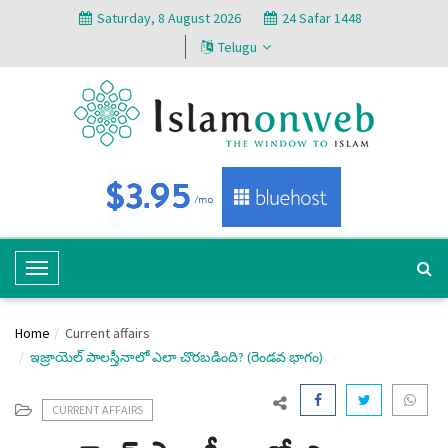
Saturday, 8 August 2026
24 Safar 1448
Telugu
T
o
g
Home
Current affairs
g
ఇజ్రాయెల్ పాలస్తీనాలో ఎలా చొరబడింది? (రెండవ భాగం)
l
e
N
CURRENT AFFAIRS
a