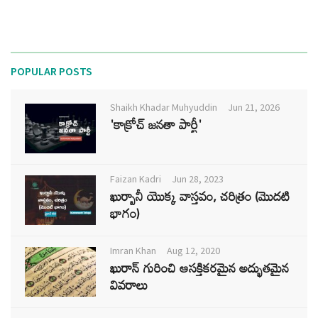
POPULAR POSTS
Shaikh Khadar Muhyuddin
Jun 21, 2026
'కాక్రోచ్ జనతా పార్టీ'
Faizan Kadri
Jun 28, 2023
ఖుర్బానీ యొక్క వాస్తవం, చరిత్రం (మొదటి
భాగం)
Imran Khan
Aug 12, 2020
ఖురాన్ గురించి ఆసక్తికరమైన అద్భుతమైన
వివరాలు