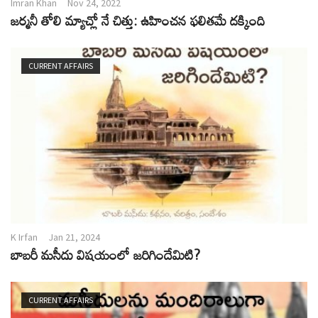
Imran Khan
Nov 24, 2022
జర్మనీ తోలి మ్యాచ్లో నే చిత్తు: ఉహించన ఫలితమే దక్కింది
CURRENT AFFAIRS
K Irfan
Jan 21, 2024
బాబరీ మసీదు విషయంలో జరిగిందేమిటి?
CURRENT AFFAIRS