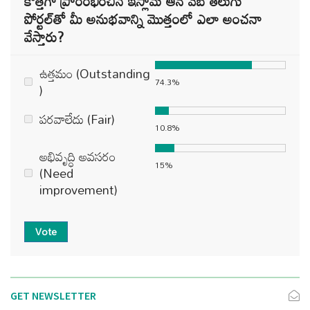
కొత్తగా ప్రారంభించిన ఇస్లామ్ ఆన్ వెబ్ తెలుగు
పోర్టల్‌తో మీ అనుభవాన్ని మొత్తంలో ఎలా అంచనా
వేస్తారు?
ఉత్తమం (Outstanding
74.3%
)
పరవాలేదు (Fair)
10.8%
అభివృద్ధి అవసరం
15%
(Need
improvement)
Vote
GET NEWSLETTER