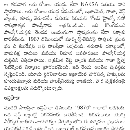
ఆ తరువాత ఆరు రోజుల యుద్ధం లేదా NAKSA మరియు వారి
స్థావరాలు, ఆరు రోజుల యుద్ధ సమయంలో, ఇజ్రాయెల్, గాజా, వెస్ట్
బ్యాంక్, తూర్పు జెరూసలేం మరియు సిరియన్ గోలన్ హైట్స్తో సహా
చారిత్రాత్మక పాలస్తీనాను ఆక్రమించింది. ఇది కొంతమంది
పాలస్తీనియన్లకు రెండవ బలవంతంగా స్థానభ్రంశం లేదా నక్సాకు
దారితీసింది. 1967 డిసెంబరులో మార్క్సిస్ట్-లెనినిస్ట్ పాపులర్ ఫ్రంట్
ఫర్ ది లిబరేషన్ ఆఫ్ పాలస్తీనా ఏర్పడింది. తరువాతి దశాబ్దంలో,
వామపక్ష దాడులు మరియు విమాన అపహరణలు పాలస్తీనియన్ల
దుస్థితిని ఎత్తిచూపాయి. ఆక్రమిత వెస్ట్ బ్యాంక్ మరియు గాజా స్ట్రిప్లో
సెటిల్మెంట్ నిర్మాణం ప్రారంభమైంది. ఇది రెండు అంచెల వ్యవస్థను
సృష్టించింది. యూదు స్థిరనివాసులు ఇజ్రాయెల్ పౌరసత్వ హక్కులను
పొందుతున్నారు మరియు పాలస్తీనియన్లు రాజకీయ, పౌర వ్యక్తీకరణపై
వివక్షాంక్షలను ఎదుర్కొంటున్నారు.
ఇన్తిఫాదా
మొదటి పాలస్తీనా ఇన్తిఫాదా డిసెంబరు 1987లో గాజాలో జరిగింది.
ఇది వెస్ట్ బ్యాంక్లో నిరసనలకు దారితీసింది. తిరుగుబాటు యొక్క
ఏకీకృత జాతీయ నాయకత్వం నేతృత్వంలోని ఈ ఉద్యమం ప్రధానంగా
యువతచే నిర్వహించబడింది. ఇజ్రాయెల్ ఆక్రమణను అంతం చేయడం