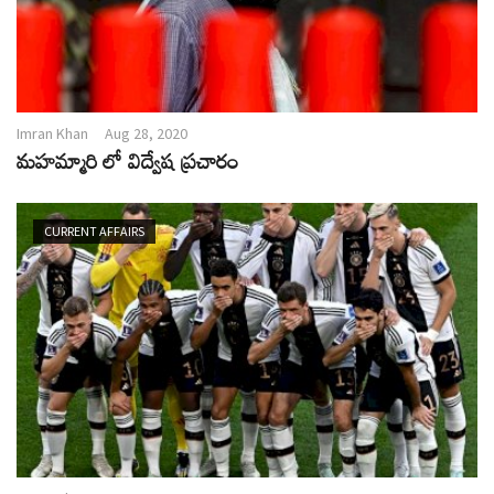
Imran Khan
Aug 28, 2020
మహమ్మారి లో విద్వేష ప్రచారం
CURRENT AFFAIRS