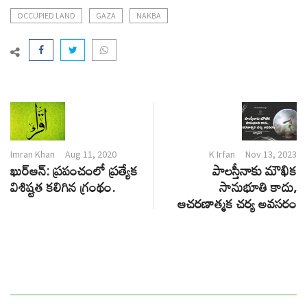
OCCUPIED LAND
GAZA
NAKBA
Imran Khan
Aug 11, 2020
K Irfan
Nov 13, 2023
ఖుర్ఆన్: ప్రపంచంలో ప్రత్యేక
పాలస్తీనాకు మౌఖిక
విశిష్టత కలిగిన గ్రంథం.
సానుభూతి కాదు,
ఆచరణాత్మక చర్య అవసరం