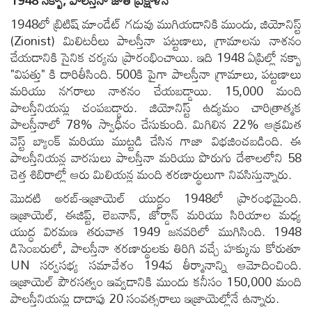
1948 నక్బా, పాలస్తీనా జాతి ప్రక్షాళన
1948లో బ్రిటిష్ మాండేట్ గడువు ముగియడానికి ముందు, జియోనిస్ట్
(Zionist) మిలిటరీలు పాలస్తీనా పట్టణాలు, గ్రామాలను నాశనం
చేయడానికి సైనిక చర్యను ప్రారంభించాయి. ఇది 1948 ఏప్రిల్లో నక్బా
"విపత్తు" కి దారితీసింది. 500కి పైగా పాలస్తీనా గ్రామాలు, పట్టణాలు
మరియు నగరాలు నాశనం చేయబడ్డాయి. 15,000 మంది
పాలస్తీనియన్లు చంపబడ్డారు. జియోనిస్ట్ ఉద్యమం చారిత్రాత్మక
పాలస్తీనాలో 78% స్వాధీనం చేసుకుంది. మిగిలిన 22% ఆక్రమిత
వెస్ట్ బ్యాంక్ మరియు ముట్టడి చేసిన గాజా విభజించబడింది. ఈ
పాలస్తీనియన్ల వారసులు పాలస్తీనా మరియు పొరుగు దేశాలలోని 58
చెత్త శిబిరాల్లో ఆరు మిలియన్ల మంది శరణార్థులుగా నివసిస్తున్నారు.
మొదటి అరబ్-ఇజ్రాయెల్ యుద్ధం 1948లో ప్రారంభమైంది.
ఇజ్రాయెల్, ఈజిప్ట్, లెబనాన్, జోర్డాన్ మరియు సిరియాల మధ్య
యుద్ధ విరమణ తరువాత 1949 జనవరిలో ముగిసింది. 1948
డిసెంబరులో, పాలస్తీనా శరణార్థులకు తిరిగి వచ్చే హక్కును కోరుతూ
UN సర్వసభ్య సమావేశం 194వ తీర్మానాన్ని ఆమోదించింది.
ఇజ్రాయెల్ పౌరసత్వం ఇవ్వడానికి ముందు కనీసం 150,000 మంది
పాలస్తీనియన్లు దాదాపు 20 సంవత్సరాలు ఇజ్రాయెల్లోనే ఉన్నారు.