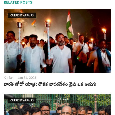
RELATED POSTS
CURRENT AFFAIRS
K Irfan
Jan 31, 2023
భారత్ జోడో యాత్ర: లౌకిక భారతదేశం వైపు ఒక అడుగు
CURRENT AFFAIRS