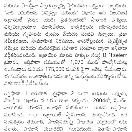
మరియు పాలస్తీనా స్వాతంత్ర్యాన్ని స్థాపించడం లక్ష్యంగా పెట్టుకుంది.
"వారి ఎముకలను విచ్ఛిన్నం చేయండి" విధానం అని పిలువబడే
ఇజ్రాయెల్ సైన్యం యొక్క ప్రతిస్పందనలో సారాంశ హత్యలు,
విశ్వవిద్యాలయాల మూసివేతలు, కార్యకర్తలను బహిష్కరించడం
మరియు గృహాలను ధ్వంసం చేయడం వంటివి ఉన్నాయి. ప్రజా
సమీకరణలు, సామూహిక నిరసనలు, శాసనోల్లంఘన, వ్యవస్థీకృత
సమ్మెలు మరియు మతపరమైన సహకార సంఘాల ద్వారా ఇన్తిఫాదా
వర్గీకరించబడింది. ఇజ్రాయెల్ మానవ హక్కుల సంస్థ B 'Tselem
ప్రకారం, ఇన్తిఫాదా సమయంలో 1,070 మంది పాలస్తీనియన్లు
చంపబడ్డారు మరియు 175,000 మందికి పైగా అరెస్టు చేయబడ్డారు.
ఈ సంఘర్షణ అంతర్జాతీయ సమాజాన్ని సంఘర్షణకు పరిష్కారం కోసం
వెతకడానికి ప్రేరేపించింది.
ఇన్తిఫాదా 1 తరువాత ఇన్తిఫాదా 2 కూడా జరిగింది. ఇప్పుడు,
పాలస్తీనా విభాగం మరియు గాజా దిగ్బంధం, 2004లో, పిఎల్ఓ
నాయకుడు యాసర్ అరాఫత్ మరణించగా, రెండవ ఇన్తిఫాదా
ముగిసింది. గాజా ఇజ్రాయెల్ స్థావరాలను కూల్చివేసింది. ఒక
సంవత్సరం తరువాత, పాలస్తీనియన్లు సాధారణ ఎన్నికలలో ఓటు
వేశారు. హమాస్ మెజారిటీని గెలుచుకుంది. ఫతాహ్-హమాస్