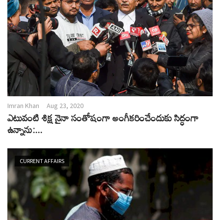
Imran Khan
Aug 23, 2020
ఎటువంటి శిక్ష నైనా సంతోషంగా అంగీకరించేందుకు సిద్ధంగా
ఉన్నాను:...
CURRENT AFFAIRS