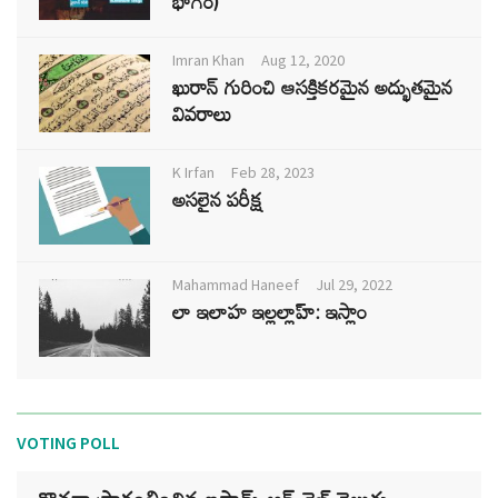
భాగం)
Imran Khan
Aug 12, 2020
ఖురాన్ గురించి ఆసక్తికరమైన అద్భుతమైన
వివరాలు
K Irfan
Feb 28, 2023
అసలైన పరీక్ష
Mahammad Haneef
Jul 29, 2022
లా ఇలాహ ఇల్లల్లాహ్: ఇస్లాం
VOTING POLL