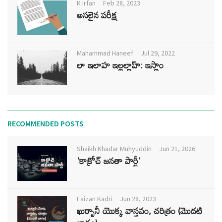
K Irfan
Feb 28, 2023
అసలైన పరీక్ష
Mahammad Haneef
Jul 29, 2022
లా ఇలాహ ఇల్లల్లాహ్: ఇస్లాం
RECOMMENDED POSTS
Shaikh Khadar Muhyuddin
Jun 21, 2026
'కాక్రోచ్ జనతా పార్టీ'
Faizan Kadri
Jun 28, 2023
ఖుర్బానీ యొక్క వాస్తవం, చరిత్రం (మొదటి