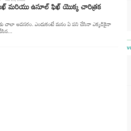
ఫిఖ్ మరియు ఉసూల్ ఫిఖ్ యొక్క చారిత్రక
 చాలా అవసరం. ఎందుకంటే మనం ఏ పని చేసినా ఎక్కడికైనా
 చేసిన...
V