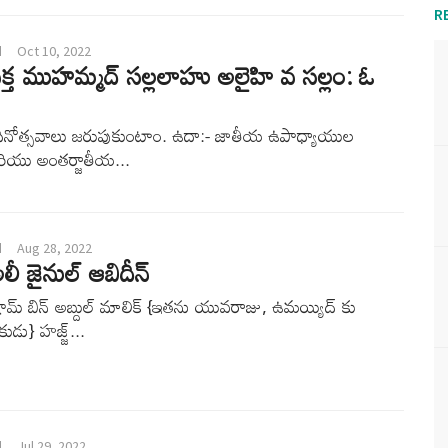
R
d
Oct 10, 2022
రవక్త ముహమ్మద్ సల్లలాహు అలైహి వ సల్లం: ఓ
ినోత్సవాలు జరుపుకుంటాం. ఉదా:- జాతీయ ఉపాధ్యాయుల
రియు అంతర్జాతీయ...
d
Aug 28, 2022
ీ జైనుల్ ఆబిదీన్
ామ్ బిన్ అబ్దుల్ మాలిక్ {ఇతను యువరాజు, ఉమయ్యిద్ కు
డు} హజ్జ్...
d
Jul 29, 2022