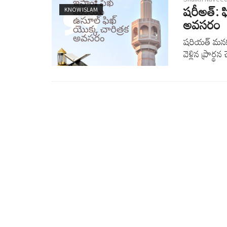
షరీఅత్: 
KNOW ISLAM
అవసరం
షరియత్ మనకు
వెళ్లిన ప్రార్థన