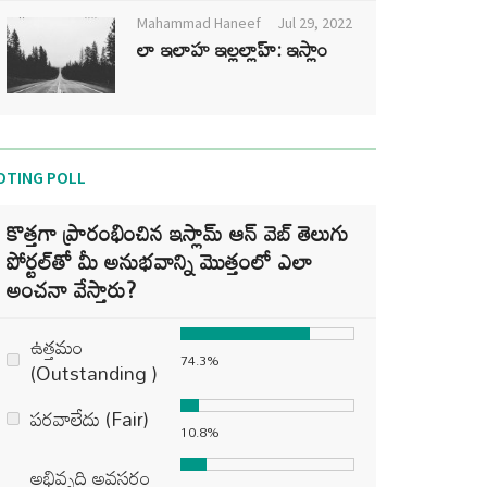
Mahammad Haneef
Jul 29, 2022
లా ఇలాహ ఇల్లల్లాహ్: ఇస్లాం
OTING POLL
కొత్తగా ప్రారంభించిన ఇస్లామ్ ఆన్ వెబ్ తెలుగు
పోర్టల్‌తో మీ అనుభవాన్ని మొత్తంలో ఎలా
అంచనా వేస్తారు?
ఉత్తమం
74.3%
(Outstanding )
పరవాలేదు (Fair)
10.8%
అభివృద్ధి అవసరం