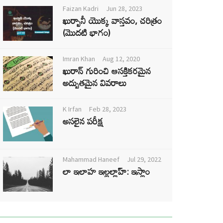
Faizan Kadri
Jun 28, 2023
ఖుర్బానీ యొక్క వాస్తవం, చరిత్రం
(మొదటి భాగం)
Imran Khan
Aug 12, 2020
ఖురాన్ గురించి ఆసక్తికరమైన
అద్భుతమైన వివరాలు
K Irfan
Feb 28, 2023
అసలైన పరీక్ష
Mahammad Haneef
Jul 29, 2022
లా ఇలాహ ఇల్లల్లాహ్: ఇస్లాం