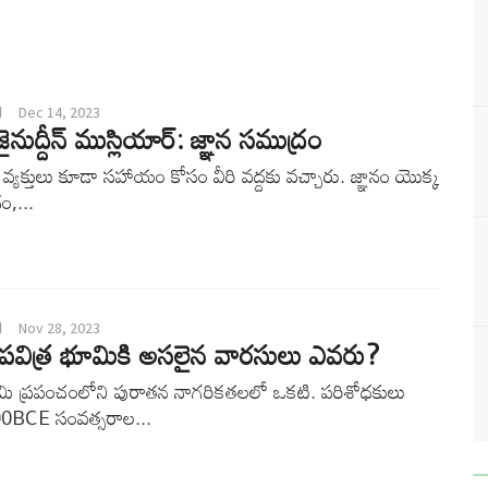
d
Dec 14, 2023
జైనుద్దీన్ ముస్లియార్: జ్ఞాన సముద్రం
 వ్యక్తులు కూడా సహాయం కోసం వీరి వద్దకు వచ్చారు. జ్ఞానం యొక్క
ం,...
d
Nov 28, 2023
ా పవిత్ర భూమికి అసలైన వారసులు ఎవరు?
ూమి ప్రపంచంలోని పురాతన నాగరికతలలో ఒకటి. పరిశోధకులు
00BCE సంవత్సరాల...