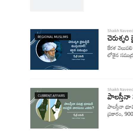
Shaikh Navee
చెరుశ్శరి 
REGIONAL MUSLIMS
కేరళ వెలుపలి
లోతైన సముద్ర
Shaikh Navee
పాలస్తీన
CURRENT AFFAIRS
పాలస్తీనా భ
ప్రకారం, 90