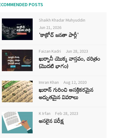
ECOMMENDED POSTS
Shaikh Khadar Muhyuddin
Jun 21, 2026
'కాక్రోచ్ జనతా పార్టీ'
Faizan Kadri
Jun 28, 2023
ఖుర్బానీ యొక్క వాస్తవం, చరిత్రం
(మొదటి భాగం)
Imran Khan
Aug 12, 2020
ఖురాన్ గురించి ఆసక్తికరమైన
అద్భుతమైన వివరాలు
K Irfan
Feb 28, 2023
అసలైన పరీక్ష