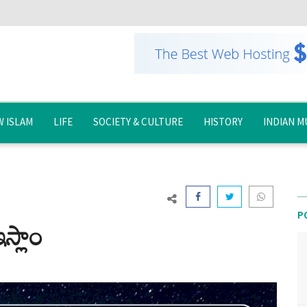
 ISLAM
LIFE
SOCIETY & CULTURE
HISTORY
INDIAN M
P
స్లాం