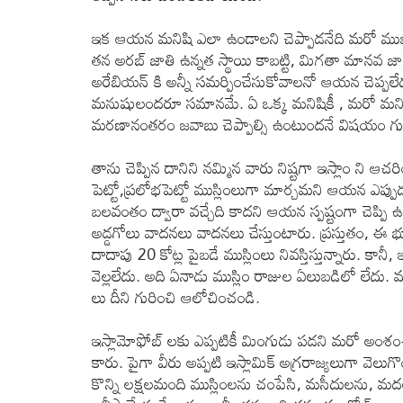
ఇక ఆయన మనిషి ఎలా ఉండాలని చెప్పాడనేది మరో ముఖ
తన అరబ్ జాతి ఉన్నత స్థాయి కాబట్టి, మిగతా మానవ జా
అరేబియన్ కి అన్నీ సమర్పించేసుకోవాలనో ఆయన చెప్పలే
మనుషులందరూ సమానమే. ఏ ఒక్క మనిషికీ , మరో మనిషి పై 
మరణానంతరం జవాబు చెప్పాల్సి ఉంటుందనే విషయం గుర్త
తాను చెప్పిన దానిని నమ్మిన వారు నిష్టగా ఇస్లాం ని 
పెట్టో,ప్రలోభపెట్టో ముస్లింలుగా మార్చమని ఆయన ఎప్ప
బలవంతం ద్వారా వచ్చేది కాదని ఆయన స్పష్టంగా చెప్పి ఉన
అడ్డగోలు వాదనలు వాదనలు చేస్తుంటారు. ప్రస్తుతం, ఈ 
దాదాపు 20 కోట్ల పైబడే ముస్లింలు నివస్తిస్తున్నారు. కానీ,
వెల్లలేదు. అది ఏనాడు ముస్లిం రాజుల ఏలుబడిలో లేదు.
లు దీని గురించి ఆలోచించండి.
ఇస్లామోఫోబ్ లకు ఎప్పటికీ మింగుడు పడని మరో అంశం
కారు. పైగా వీరు అప్పటి ఇస్లామిక్ అగ్రరాజ్యలుగా వెలుగ
కొన్ని లక్షలమంది ముస్లింలను చంపేసి, మసీదులను, మద