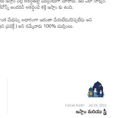
 ఇస్లాం పట్ల ఆకర్షితులై ముస్లింలుగా మారారు. ఇది ఎలా సాధ్యం.
ోన్నీ అందరినీ ఆకర్షించే శక్తి ఇస్లాం కు ఉంది.
సొంత మేధస్సు ఆధారంగా ఇదంతా చేయలేడు/చెప్పలేడు అని
ని ప్రవక్తే ) అని నమ్మేవారు 100% ముస్లింలు.
Faizan Kadri
Jul 29, 2022
ఇస్లాం మరియు స్త్రీ