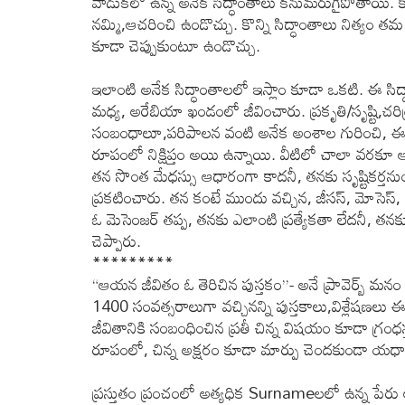
వాడుకలో ఉన్న అనేక సిద్ధాంతాలు కనుమరుగైపోతాయి. కొన్న
నమ్మి,ఆచరించి ఉండొచ్చు. కొన్ని సిద్ధాంతాలు నిత్యం
కూడా చెప్పుకుంటూ ఉండొచ్చు.
ఇలాంటి అనేక సిద్ధాంతాలలో ఇస్లాం కూడా ఒకటి. ఈ సిద్
మధ్య, అరేబియా ఖండంలో జీవించారు. ప్రకృతి/సృష్టి,చరిత్
సంబంధాలూ,పరిపాలన వంటి అనేక అంశాల గురించి, ఈయన
రూపంలో నిక్షిప్తం అయి ఉన్నాయి. వీటిలో చాలా వరకూ
తన సొంత మేధస్సు ఆధారంగా కాదనీ, తనకు సృష్టికర్తన
ప్రకటించారు. తన కంటే ముందు వచ్చిన, జీసస్, మోసెస్, 
ఓ మెసెంజర్ తప్ప, తనకు ఎలాంటి ప్రత్యేకతా లేదనీ, తనకు
చెప్పారు.
*********
“ఆయన జీవితం ఓ తెరిచిన పుస్తకం”- అనే ప్రావెర్బ్ మ
1400 సంవత్సరాలుగా వచ్చినన్ని పుస్తకాలు,విశ్లేషణ
జీవితానికి సంబంధించిన ప్రతీ చిన్న విషయం కూడా గ్రం
రూపంలో, చిన్న అక్షరం కూడా మార్పు చెందకుండా యధ
ప్రస్తుతం ప్రంచంలో అత్యధిక Surnameలలో ఉన్న పేర