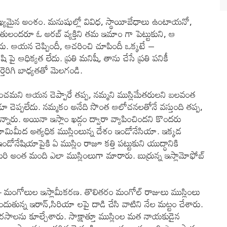
్యమైన అంశం. మనుషుల్లో వివిధ, స్థాయీబేధాలు ఉంటాయనో,
తులందరూ ఓ అరబ్ వ్యక్తిని తమ ఇమాం గా పెట్టుకుని, ఆ
దు. ఆయన చెప్పిందీ, ఆచరించి చూపిందీ ఒక్కటే –
ఆధిక్యత లేదు. ప్రతి మనిషీ, తాను చేసే ప్రతి పనికీ
ెరిగి బాధ్యతతో మెలగండి.
ఆచరించమని ఆయన చెప్పారే తప్ప, నమ్మని ముస్లిమేతరులని బలవంత
ుడూ చెప్పలేదు. నమ్మకం అనేది సొంత ఆలోచనలతోనే వస్తుంది తప్ప,
్నారు. అయినా ఇస్లాం ఖడ్గం ద్వారా వ్యాపించిందని కొందరు
భూమిమీద అత్యధిక ముస్లింలున్న దేశం ఇండోనేసియా. ఇక్కడ
 ఇండోనేషియాపైకి ఏ ముస్లిం రాజూ కత్తి పట్టుకుని యుద్ధానికి
 మరి అంత మంది ఎలా ముస్లింలుగా మారారు. బుర్రున్న ఇస్లామోఫోబ్
- మంగోలుల ఇస్లామీకరణ. తొలితరం మంగోల్ రాజులు ముస్లింలు
ొందుతున్న ఇరాన్,సిరియా లపై దాడి చేసి వాటిని నేల మట్టం చేశారు.
రసాలను కూల్చేశారు. సాక్షాత్తూ ముస్లింల మత నాయకుడైన