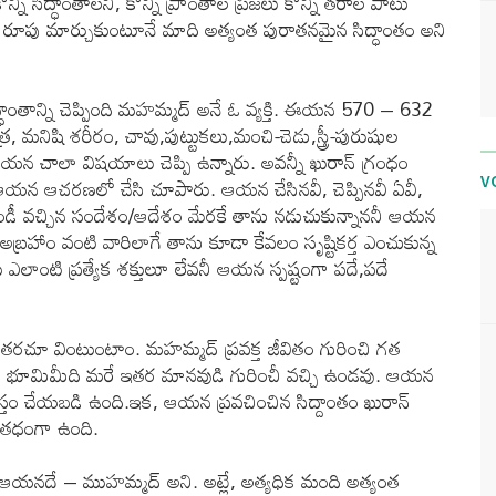
ి సిద్ధాంతాలని, కొన్ని ప్రాంతాల ప్రజలు కొన్ని తరాల పాటు
 తమ రూపు మార్చుకుంటూనే మాది అత్యంత పురాతనమైన సిద్ధాంతం అని
ధాంతాన్ని చెప్పింది మహమ్మద్ అనే ఓ వ్యక్తి. ఈయన 570 – 632
ర, మనిషి శరీరం, చావు,పుట్టుకలు,మంచి-చెడు,స్త్రీ-పురుషుల
 చాలా విషయాలు చెప్పి ఉన్నారు. అవన్నీ ఖురాన్ గ్రంధం
 ఆయన ఆచరణలో చేసి చూపారు. ఆయన చేసినవీ, చెప్పినవీ ఏవీ,
V
ుండీ వచ్చిన సందేశం/ఆదేశం మేరకే తాను నడుచుకున్నాననీ ఆయన
అబ్రహాం వంటి వారిలాగే తాను కూడా కేవలం సృష్టికర్త ఎంచుకున్న
 ఎలాంటి ప్రత్యేక శక్తులూ లేవనీ ఆయన స్పష్టంగా పదే,పదే
నం తరచూ వింటుంటాం. మహమ్మద్ ప్రవక్త జీవితం గురించి గత
లు ఈ భూమిమీది మరే ఇతర మానవుడి గురించీ వచ్చి ఉండవు. ఆయన
ధస్తం చేయబడి ఉంది.ఇక, ఆయన ప్రవచించిన సిద్దాంతం ఖురాన్
ాతధంగా ఉంది.
ు ఆయనదే – ముహమ్మద్ అని. అట్లే, అత్యధిక మంది అత్యంత