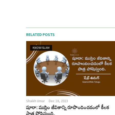
RELATED POSTS
KNOW ISLAM
Shaikh Umar
Dec 18, 2023
షూరా: ముస్లిం జీవితాన్ని రూపొందించడంలో కీలక
పాత్ర పోషిస్తుంది.