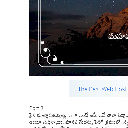
Part-2
పైన మాట్లాడుకున్నట్లు, ఆ X అంటే ఇదీ, అనే చాలా సిద
ఉంటూ వస్తున్నాయి. మానవ మేధస్సు పెరిగే క్రమంలో, సృష్ట