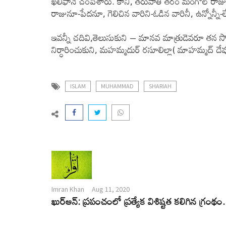
ఖలీఫానే చంపేశారు. కానీ, తరువాతి తరం మంగోల్ రాజులు
రాజునూ-పేదనూ, గెలిచిన వారిని-ఓడిన వారినీ, ఉన్నోన్నీ-లేన
ఇవన్నీ చదివి,తెలుసుకుని – మానవ మాత్రుడెవరూ తన 
నిర్ధారించుకుని, మహమ్మదుర్ రసూలిల్లా( మాహమ్మద్ దేవు
ISLAM
MUHAMMAD
SHARIAH
Imran Khan
Aug 11, 2020
ఖుర్ఆన్: ప్రపంచంలో ప్రత్యేక విశిష్టత కలిగిన గ్రంథం.