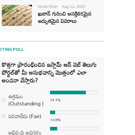
Imran Khan
Aug 12, 2020
ఖురాన్ గురించి ఆసక్తికరమైన
అద్భుతమైన వివరాలు
OTING POLL
కొత్తగా ప్రారంభించిన ఇస్లామ్ ఆన్ వెబ్ తెలుగు
పోర్టల్‌తో మీ అనుభవాన్ని మొత్తంలో ఎలా
అంచనా వేస్తారు?
ఉత్తమం
74.3%
(Outstanding )
పరవాలేదు (Fair)
10.8%
అభివృద్ధి అవసరం