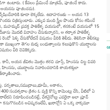
ిగా ఉంటారు. ( కేవలం ప్రేమించే మాత్రమే, పూజించే కాదు.
డా ఆయనను పూజించడు).
్వేషించేవారికి కూడా లెక్కలేదు. ఉదాహరణకు – ఆయన 13
ా కొందరు చిత్రిస్తుంటారు. ఎక్కువ మంది స్త్రీల పొందు కోసం తపించే
కానీ, మహమ్మద్ ప్రవక్త పాతికేళ్ళ వయసులో, తనకంటే వయసులో 15
ఖదీజాను మొదటి వివాహం చేసుకున్నారని, ఆ తర్వాత పాతికేళ్ళ
 పెళ్ళి చేసుకోలేదనే విషయం వీరికి తెలీదు. తెలిసినా తెలీనట్లు
ెనకా ముఖ్యంగా తెగల మధ్య బంధుత్వాలను కలుపుకొని యుద్ధాలను
G
షయం వీరి చెవికెక్కదు.
. కానీ, ఆయన జీవితం మొత్తం తరచి చూస్తే, హింసను చిట్ట చివరి
నీ, హింసను, యుద్ధాలను నివారించడానికి శాయశక్తులా
తీర్మాణించారు.
త్తు. పర్వతాలు,సముద్రాలు,భూమీ, ఆకాశం,
00 సంవత్సరాల క్రితం ఓ వ్యక్తి కొన్ని కామెంట్లు చేసి, వీటిలో ఏ
ీ రాలేదని నిరూపించబడినట్లే, చేతనైనోల్లు ఎవరైనా అలా ప్రూవ్
కనుగొనబడిన ఆవిష్కరణలేవీ, ఖురాన్లోని ఏ ఒక్క వాక్యమూ