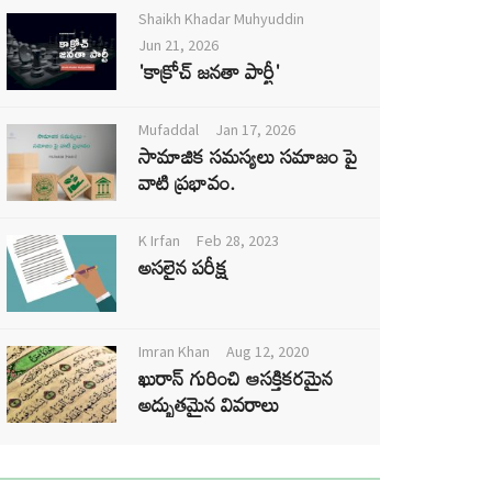
Shaikh Khadar Muhyuddin
Jun 21, 2026
'కాక్రోచ్ జనతా పార్టీ'
Mufaddal
Jan 17, 2026
సామాజిక సమస్యలు సమాజం పై
వాటి ప్రభావం.
K Irfan
Feb 28, 2023
అసలైన పరీక్ష
Imran Khan
Aug 12, 2020
ఖురాన్ గురించి ఆసక్తికరమైన
అద్భుతమైన వివరాలు