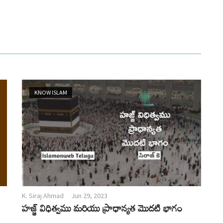
KNOW ISLAM
K. Siraj Ahmad
Jun 29, 2023
హజ్జ్ విధిత్వము మరియు ప్రాధాన్యత మొదటి భాగం