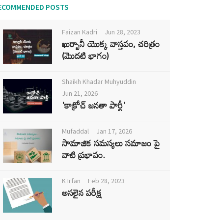
ECOMMENDED POSTS
Faizan Kadri
Jun 28, 2023
ఖుర్బానీ యొక్క వాస్తవం, చరిత్రం
(మొదటి భాగం)
Shaikh Khadar Muhyuddin
Jun 21, 2026
'కాక్రోచ్ జనతా పార్టీ'
Mufaddal
Jan 17, 2026
సామాజిక సమస్యలు సమాజం పై
వాటి ప్రభావం.
K Irfan
Feb 28, 2023
అసలైన పరీక్ష