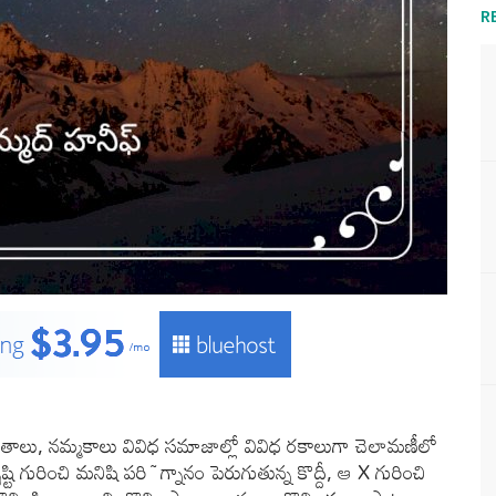
R
్ధాంతాలు, నమ్మకాలు వివిధ సమాజాల్లో వివిధ రకాలుగా చెలామణీలో
ి గురించి మనిషి పరి~గ్నానం పెరుగుతున్న కొద్దీ, ఆ X గురించి