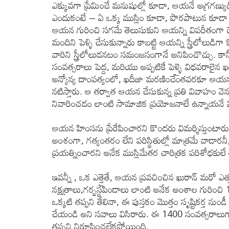
ఎక్కువగా ప్రేమించే మనుషుల్లో కూడా, ఆయనే అగ్రగణ్యుడ
ఎందుకంటే – ఏ ఒక్క ముస్లిం కూడా, పొరపాటున కూ
ఆయన గురించి సగమే తెలుసుకుని ఆయన్ని విపరీతంగా ద
మందిని పెళ్ళి చేసుకున్నారు కాబట్టి ఆయన్ని స్త్రీలోలుడిగ
వారిని స్త్రీలోలుడనటం సమంజసంగానే అనిపించొచ్చు. 
సంవత్సరాలు పెద్ద, మరియు అప్పటికే పెళ్ళై విధవరాలైన 
అన్యోన్య దాంపత్యంలో, ఖదీజా మరణించేంతవరకూ ఆయన రెండో
నటిస్తారు. ఆ తర్వాత ఆయన చేసుకున్న ప్రతి వివాహం వ
నివారించడం లాంటి సామాజిక ప్రయోజనాలే ఉన్నాయనే వి
ఆయన హింసను ప్రేరేపించారని కొందరు విమర్శిస్తుంటారు
అంశంగా, గత్యంతరం లేని పరిస్థితుల్లో మాత్రమే వాడార
ప్రయత్నించారని అనేక ముస్లిమేతర చారిత్రక పరిశోధకులే 
ఇవన్నీ , ఒక ఎత్తైతే, ఆయన ప్రవచించిన ఖురాన్ మరో ఎ
నక్షత్రాలు,గర్భస్థపిండాలు లాంటి అనేక అంశాల గురించి 14
ఒక్కటి తప్పని తేలినా, ఈ పుస్తకం మొత్తం సృష్టికర్త నుండ
చేయండి అని సవాలు విసిరారు. ఈ 1400 సంవత్సరాలుగా 
తప్పని నిరూపించలేకపోయింది.