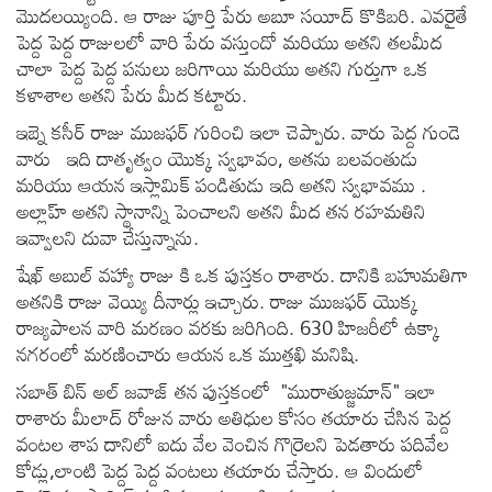
మొదలయ్యింది. ఆ రాజు పూర్తి పేరు అబూ సయీద్ కొకిబరి. ఎవరైతే
పెద్ద పెద్ద రాజులలో వారి పేరు వస్తుందో మరియు అతని తలమీద
చాలా పెద్ద పెద్ద పనులు జరిగాయి మరియు అతని గుర్తుగా ఒక
కళాశాల అతని పేరు మీద కట్టారు.
ఇబ్నె కసీర్ రాజు ముజఫర్ గురించి ఇలా చెప్పారు. వారు పెద్ద గుండె
వారు ఇది దాతృత్వం యొక్క స్వభావం, అతను బలవంతుడు
మరియు ఆయన ఇస్లామిక్ పండితుడు ఇది అతని స్వభావము .
అల్లాహ్ అతని స్థానాన్ని పెంచాలని అతని మీద తన రహమతిని
ఇవ్వాలని దువా చేస్తున్నాను.
షేఖ్ అబుల్ వహ్యా రాజు కి ఒక పుస్తకం రాశారు. దానికి బహుమతిగా
అతనికి రాజు వెయ్యి దీనార్లు ఇచ్చారు. రాజు ముజఫర్ యొక్క
రాజ్యపాలన వారి మరణం వరకు జరిగింది. 630 హిజరీలో ఉక్కా
నగరంలో మరణించారు ఆయన ఒక ముత్తఖి మనిషి.
సబాత్ బిన్ అల్ జవాజ్ తన పుస్తకంలో "మురాతుజ్జమాన్" ఇలా
రాశారు మీలాద్ రోజున వారు అతిధుల కోసం తయారు చేసిన పెద్ద
వంటల శాప దానిలో ఐదు వేల వెంచిన గొర్రెలని పెడతారు పదివేల
కోడ్లు,లాంటి పెద్ద పెద్ద వంటలు తయారు చేస్తారు. ఆ విందులో