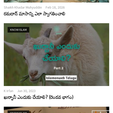
Shaikh Khadar Muhyuddin
Feb 18, 2026
రమదాన్ మాసాన్ని ఎలా స్వాగతించాలి
KNOW ISLAM
K Irfan
Jun 30, 2023
ఖుర్బానీ ఎందుకు చేయాలి? (రెండవ భాగం)