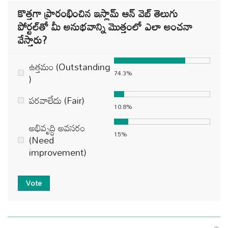
కొత్తగా ప్రారంభించిన ఇస్లామ్ ఆన్ వెబ్ తెలుగు
పోర్టల్‌తో మీ అనుభవాన్ని మొత్తంలో ఎలా అంచనా
వేస్తారు?
ఉత్తమం (Outstanding
74.3%
)
పరవాలేదు (Fair)
10.8%
అభివృద్ధి అవసరం
15%
(Need
improvement)
Vote