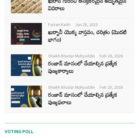
ఖురాన్ గురించి ఆసక్తికరమైన అద్భుతమైన
వివరాలు
Faizan Kadri
Jun 28, 2023
ఖుర్బానీ యొక్క వాస్తవం, చరిత్రం (మొదటి
భాగం)
Shaikh Khadar Muhyuddin
Feb 26, 2026
రంజాన్ మాసంలో చేయాల్సిన ప్రత్యేక
పుణ్యకార్యాలు
Shaikh Khadar Muhyuddin
Feb 25, 2026
రంజాన్ మాసంలో చేయాల్సిన ప్రత్యేక
పుణ్యఫలాలు
VOTING POLL