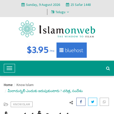
Sunday, 9 August 2026
25 Safar 1448
Telugu
T
o
g
Home
Know Islam
g
మీలాదున్నబీ ఎందుకు జరుపుకుంటారు ? చరిత్ర, సందేశం
l
e
N
KNOW ISLAM
a