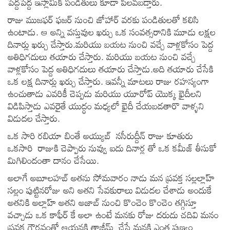
పెద్దపెద్ద ఇస్లామిక్ పండితులు కూడా పిలవబడ్తారు.
రాజు ముజఫర్ ఫజర్ నుంచి జోహార్ వరకు పండితులతో కలిసి
ఉంటాడు. ఆ అన్ని వస్తువుల ఖర్చు ఒక సంవత్సరానికి మూడు లక్షల
దినార్లు ఖర్చు చేస్తారు.మరియు బయట నుంచి వచ్చే వాళ్లకోసం పెద్ద
అతిధిగదులు తయారు చేస్తారు. మరియు బయట నుంచి వచ్చే
వాళ్లకోసం పెద్ద అతిధిగదులు తయారు చేస్తాడు.అది తయారు చేసేకి
ఒక లక్ష దినార్లు ఖర్చు చేస్తారు. ఇవన్నీ మాటలు రాజు రహస్యంగా
ఉంచుతాడు ఎవరికీ చెప్పడు మరియు యూరోప్ యొక్క ఖైదీలని
విడిపిస్తాడు ఎవరైతే యుద్ధం మధ్యలో ఖైదీ చేయబడతారొ వాళ్ళని
విడుదల చేస్తారు.
ఒక సారి రబియా బింతే అయ్యుబ్ నసీరుద్దీన్ రాజు కూతురు
ఒకసారి రాజుకి చెప్పారు నువ్వు ఐదు దినార్ల తో ఒక కమీజ్ తీసుకో
మిగిలిందంతా దానం చేసేయి.
అలాగే అబూలహబ్ అతను సోమవారం నాడు మన ప్రవక్త సల్లల్లాహ్
సల్లం పుట్టినరోజు అని అతని సేవకురాలు విడుదల చేశాడు అందుకే
అతనికి అల్లాహ్ అతని అజాబ్ నుంచి కొంచెం కొంచెం తగ్గిస్తూ
వచ్చాడు ఒక కాఫీర్ కే అలా ఉంటే మనకు రోజు దరుదు చదివి మనం
ప్రవక్త గౌరవంతో ఆయనకి తాజీమ్ చేస్తే మనకి ఎంత పుణ్యం