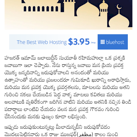
హజరత్ ఇమామ్ జలాలుద్దీన్ సుయూతీ రహిమహుల్లా ఒక ప్రశ్నకి
జవాబుగా ఇలా చెప్పారు. నేను రాస్తున్న జవాబు మన ప్రియ ప్రవక్త
యొక్క జన్మదినాన్ని జరుపుకోవాలని ఆనందంతో మరియు
ఉత్సాహంతో మరియు ప్రజలందరూ గుమికూడి ఖురాన్ని ఆరాధిస్తారు,
మరియు మన ప్రవక్త యొక్క ప్రవర్తతలను, మాటలను మరియు అతని
గురించి నకలు చేయబడిన పెద్ద వాళ్ళ మాటలు కవితలు మరియు
అలవాటుకి వ్యతిరేకంగా జరిగిన వాటిని మరియు అతనికి నచ్చిన తిండి
పదార్థాలు లాంటివి చేయడం వలన మన ప్రవక్త గౌరవం గురించి
చేసినందుకు మనకు పుణ్యం కూడా లభిస్తుంది.
ఇప్పుడు జరుపుకుంటున్నట్లు మీలాదున్నబీని జరుపుకోవడం
మెుదలుపెట్టినవారు ఒక రాజు ముజఫర్(مظفر) కాలం నుంచి