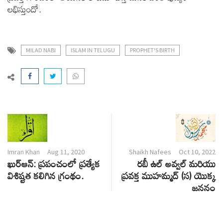
లభిస్తుందో.
MILAD NABI
ISLAM IN TELUGU
PROPHET'S BIRTH
Imran Khan
Aug 11, 2020
Shaikh Nafees
Oct 10, 2022
ఖుర్ఆన్: ప్రపంచంలో ప్రత్యేక
రబీ ఉల్ అవ్వల్ మరియు
విశిష్టత కలిగిన గ్రంథం.
ప్రవక్త ముహమ్మద్ (స) యొక్క
జననం