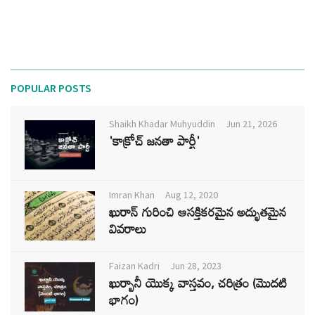
POPULAR POSTS
Shaikh Khadar Muhyuddin
Jun 21, 2026
'కాక్రోచ్ జనతా పార్టీ'
Imran Khan
Aug 12, 2020
ఖురాన్ గురించి ఆసక్తికరమైన అద్భుతమైన
వివరాలు
Faizan Kadri
Jun 28, 2023
ఖుర్బానీ యొక్క వాస్తవం, చరిత్రం (మొదటి
భాగం)