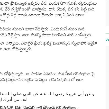
డా ప్రాముఖ్యత ఇవ్వడం లేద. ఎందుకనగా మనకు తల్లిదండ్రులు
ిని వేరే దృష్టికోణంతో చూస్తాము. దాని యొక్క పగ కసి పెట్టి మరి
కొట్టి తిట్టి బూతు మాటలు చెబుతూ వాళ్ళని తిండి కూడా
్తాం.
చి మరియు మనలని కూడా వేధిస్తారు. ఎందుకంటే మనం మన
గదికి నెట్టెస్తాం. అలా మనల్ని కూడా హింసించి మరి చంపేస్తారు.
V
త చాలా ఉన్నాయి. ఎలాగైతే ప్రియ ప్రవక్త ముహమ్మద్ సల్లలాహు అలైహి
్ ఇలా బోదిస్తున్నాడు:
ు బోధిస్తున్నాడు. ఆ పాఠము ఏమనగా మన మీద తల్లిదండ్రుల పై
య ప్రవక్త సల్లలాహు అలైహి వ సల్లం తమ విషయం లో ఇలా
و عن أبي هريرة رضي الله عنه عن النبي صلى الله علي
انف من أدرك ابو)
ప్రవక్త (స): “ముసలి వారై పోయిన తల్లి దండ్రులు -