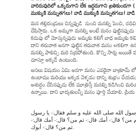
వారిరువురిలో ఒక్కరుగాని లేక ఇద్దరుగాని బ్రతికుండగా ( 
ముక్కుకి మన్నుతగలు! వాడి ముక్కుకి మన్నుతగలు! వాడ
మన తల్లిదండ్రులు చిన్నప్పుడి నుంచి మనల్ని పెంచి, చదివి
చేపిస్తారు. ఒక అమ్మగా మనల్ని అంటే మనం పుట్టినప్ప
కడుపు లో మోస్తున్నపుడు అమ్మకు కలిగే బాధ అమ్మకు కల
దాని తరువాత అనగా పుట్టిన తరువాత మనం ఆకలిగా ఉన్నపు
మనల్ని పాలిచ్చి మరి నిద్రపోతుంది. కొన్ని సార్లు అయి
చూస్తూ అక్కడే ఉంటుంది.
అసలు విషయం ఏమి అనగా మనం ఎవరైనా బాత్రూమ్ లో అశుద్
ఉంటాము మరియు అక్కడ వెళ్ళడం దాన్ని శుభ్రం చేయడం 
అశుద్దం చేసినప్పుడు లేక మూత్రిస్తే మనల్ని కడిగించి 
ఉన్నాయి. దాని భాద్యతులన్నీ మనం పూర్తి చేయాలి. ప్రియ 
سول الله صلى الله عليه و سلم فقال:- يا رسول
ثم من؟ قال:- أمك قال:- ثم من؟ قال:- أمك قال
ثم من؟ قال:- أبوك.