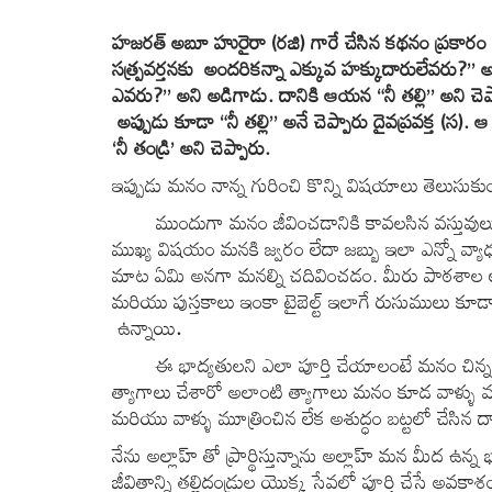
హజరత్ అబూ హురైరా (రజి) గారే చేసిన కథనం ప్రకారం ఒక వ్యక
సత్ప్రవర్తనకు అందరికన్నా ఎక్కువ హక్కుదారులేవరు?” 
ఎవరు?” అని అడిగాడు. దానికి ఆయన “నీ తల్లి” అని చెప్
అప్పుడు కూడా “నీ తల్లి” అనే చెప్పారు దైవప్రవక్త (స)
‘నీ తండ్రి’ అని చెప్పారు.
ఇప్పుడు మనం నాన్న గురించి కొన్ని విషయాలు తెలుసుకు
ముందుగా మనం జీవించడానికి కావలసిన వస్తువులు అనగ
ముఖ్య విషయం మనకి జ్వరం లేదా జబ్బు ఇలా ఎన్నో వ్యాధులు
మాట ఏమి అనగా మనల్ని చదివించడం. మీరు పాఠశాల 
మరియు పుస్తకాలు ఇంకా టైబెల్ట్ ఇలాగే రుసుములు కూడా
ఉన్నాయి
.
ఈ భాద్యతులని ఎలా పూర్తి చేయాలంటే మనం చిన్నప
త్యాగాలు చేశారో అలాంటి త్యాగాలు మనం కూడ వాళ్ళు వ
మరియు వాళ్ళు మూత్రించిన లేక అశుద్ధం బట్టలో చేసిన దా
నేను అల్లాహ్ తో ప్రార్థిస్తున్నాను అల్లాహ్ మన మీద ఉ
జీవితాన్ని తల్లిదండ్రుల యొక్క సేవలో పూర్తి చేసే అవకా