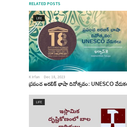
RELATED POSTS
LIFE
K Irfan
Dec 18, 2023
ప్రపంచ అరబిక్ భాషా దినోత్సవం: UNESCO వేడుక
LIFE