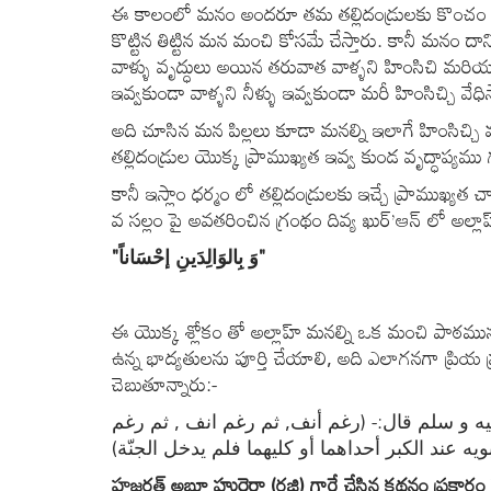
ఈ కాలంలో మనం అందరూ తమ తల్లిదండ్రులకు కొంచం కూ
కొట్టిన తిట్టిన మన మంచి కోసమే చేస్తారు. కానీ మనం దాన
వాళ్ళు వృద్ధులు అయిన తరువాత వాళ్ళని హింసిచి మరియు 
ఇవ్వకుండా వాళ్ళని నీళ్ళు ఇవ్వకుండా మరీ హింసిచ్చి వేధిస
అది చూసిన మన పిల్లలు కూడా మనల్ని ఇలాగే హింసిచ్
తల్లిదండ్రుల యొక్క ప్రాముఖ్యత ఇవ్వ కుండ వృద్ధాప్యము 
కానీ ఇస్లాం ధర్మం లో తల్లిదండ్రులకు ఇచ్చే ప్రాముఖ్య
వ సల్లం పై అవతరించిన గ్రంథం దివ్య ఖుర్’ఆన్ లో అల్లాహ
"وَ بِالوَالِدَينِ إحْسَاناً"
ఈ యొక్క శ్లోకం తో అల్లాహ్ మనల్ని ఒక మంచి పాఠమున
ఉన్న భాద్యతులను పూర్తి చేయాలి, అది ఎలాగనగా ప్రి
చెబుతూన్నారు:-
ه و سلم قال:- (رغم أنف, ثم رغم انف , ثم رغم
يه عند الكبر أحداهما أو كليهما فلم يدخل الجنّة
హజరత్ అబూ హురైరా (రజి) గారే చేసిన కథనం ప్రకారం దైవ