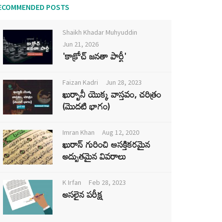
ECOMMENDED POSTS
Shaikh Khadar Muhyuddin
Jun 21, 2026
'కాక్రోచ్ జనతా పార్టీ'
Faizan Kadri
Jun 28, 2023
ఖుర్బానీ యొక్క వాస్తవం, చరిత్రం
(మొదటి భాగం)
Imran Khan
Aug 12, 2020
ఖురాన్ గురించి ఆసక్తికరమైన
అద్భుతమైన వివరాలు
K Irfan
Feb 28, 2023
అసలైన పరీక్ష