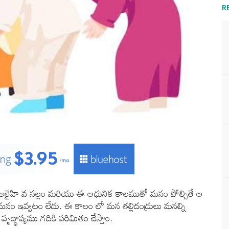
R
ు అలైహి వ సల్లం మరియు ఈ ఆధునిక కాలముతో మనం పోల్చితే ఆ
ో మనం ఇవ్వటం లేదు. ఈ కాలం లో మన తల్లిదండ్రులు మనల్ని
వృద్ధాప్యము గదికి పరిమితం చేస్తాం.