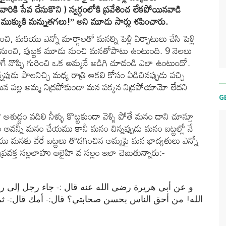
వారికి సేవ చేసుకొని ) స్వర్గంలోకి ప్రవేశించ లేకపోయినవాడి
ి ముక్కుకి మన్నుతగలు!” అని మూడు సార్లు శపించారు.
ంచి, మరియు ఎన్నో మార్గాలతో మనల్ని పెళ్లి ఏర్పాటులు చేసి పెళ్లి
ుడు నుంచి, పుట్టక మూడు నుంచి మనతోపాటు ఉంటుంది. 9 నెలలు
ిగే నొప్పి గురించి ఒక అమ్మనే అడిగి చూడండి ఎలా ఉంటుందో.
డు పాలనిచ్చి మధ్య రాత్రి ఆకలి కోసం ఏడిచినప్పుడు వచ్చి
తే మన వల్ల అమ్మ నిద్రపోకుండా మన పక్కన నిద్రపోయామో లేదని
G
దం వదిలి నీళ్ళు కొట్టకుండా వెళ్ళి పోతే మనం దాని చూస్తూ
అవన్నీ మనం చేయము కానీ మనం చిన్నప్పుడు మనం బట్టల్లో నే
మరియు మనకు వేరే బట్టలు తొడగించిన అమ్మపై మన భాద్యతులు ఎన్నో
ప్రవక్త సల్లలాహు అలైహి వ సల్లం ఇలా చెబుతున్నారు:-
و عن أبي هريرة رضي الله عنه قال :- جاء رجل إلى ر
الله! من أحق الناس بحسن صحابتي؟ قال:- أمك قال:- :-