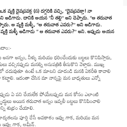
్తి దైవప్రవక్త (స) దగ్గరికి వచ్చి, “దైవప్రవక్తా! నా
అని అడిగాడు. దానికి ఆయన “నీ తల్లి” అని చెప్పారు. “ఆ తరువాత
పారు. ఆ వ్యక్తి మళ్ళీ, “ఆ తరువాత ఎవరు?” అని అడిగాడు.
. ఆ వ్యక్తి మళ్ళీ అడిగాడు “ ఆ తరువాత ఎవరు?” అని. అప్పుడు ఆయన
ందాం:-
ా అన్నం, నీళ్ళు మరియు ధరించేందుకు బట్టలు కొనిపిస్తారు,
 వచ్చినప్పుడు మనల్ని ఆసుపత్రికి తీసుకొని వెళ్తారు. ముఖ్య
లో చదువుతూ ఉంటే ఒక మాటని చూడండి మనకి ఏకరీతి కావాలి
 కట్టాలి. ఇదంతా చేసిన మా నాన్నపై మన బాధ్యతులు ఎన్నో
్పుడు ఏ పని చేయలేక పోయేటప్పుడు మన కోసం ఎలాంటి
ృద్ధులు అయిన తరువాత అన్నం ఇవ్వలీ బట్టలు కొనిపించాలి
న్ని శుభ్రం చేయాలి.
న్న భాద్యతలను పూర్తి చేసే అవకాశం ఇవ్వు గాక, మరియు మన
శం ఇవ్వు గాక, ఆమీన్.