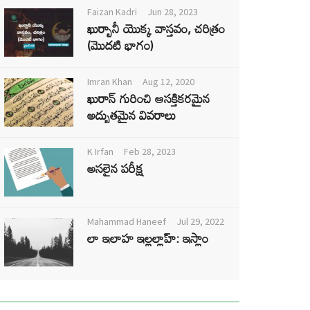
Faizan Kadri
Jun 28, 2023
ఖుర్బానీ యొక్క వాస్తవం, చరిత్రం
(మొదటి భాగం)
Imran Khan
Aug 12, 2020
ఖురాన్ గురించి ఆసక్తికరమైన
అద్భుతమైన వివరాలు
K Irfan
Feb 28, 2023
అసలైన పరీక్ష
Mahammad Haneef
Jul 29, 2022
లా ఇలాహ ఇల్లల్లాహ్: ఇస్లాం