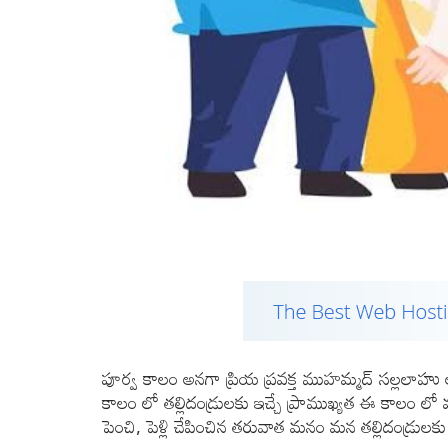
పూర్వ కాలం అనగా ప్రియ ప్రవక్త ముహమ్మద్ సల్లలాహ
కాలం లో తల్లిదండ్రులకు ఇచ్చే ప్రాముఖ్యత ఈ కాలం ల
పెంచి, పెళ్లి చేపించిన తరువాత మనం మన తల్లిదండ్రులకు 