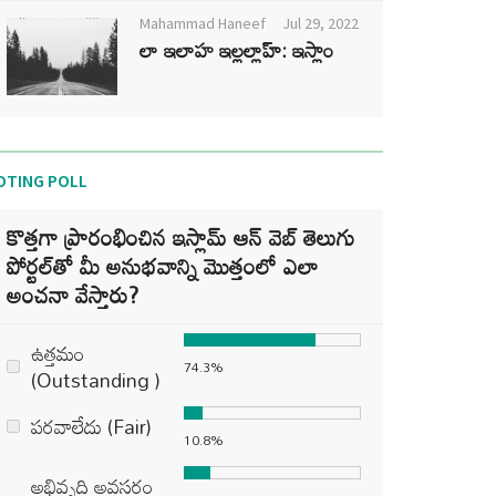
Mahammad Haneef
Jul 29, 2022
లా ఇలాహ ఇల్లల్లాహ్: ఇస్లాం
OTING POLL
కొత్తగా ప్రారంభించిన ఇస్లామ్ ఆన్ వెబ్ తెలుగు
పోర్టల్‌తో మీ అనుభవాన్ని మొత్తంలో ఎలా
అంచనా వేస్తారు?
ఉత్తమం
74.3%
(Outstanding )
పరవాలేదు (Fair)
10.8%
అభివృద్ధి అవసరం