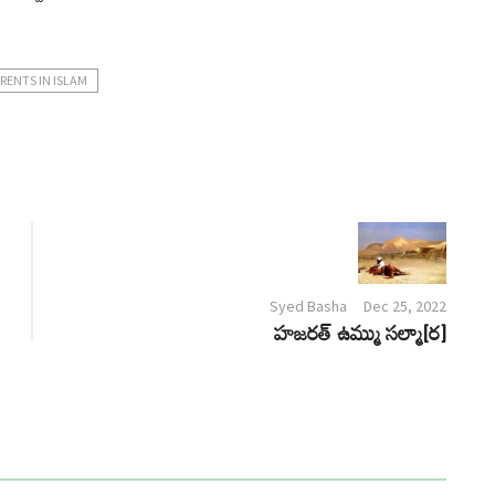
RENTS IN ISLAM
Syed Basha
Dec 25, 2022
హజరత్ ఉమ్ము సల్మా[ర]