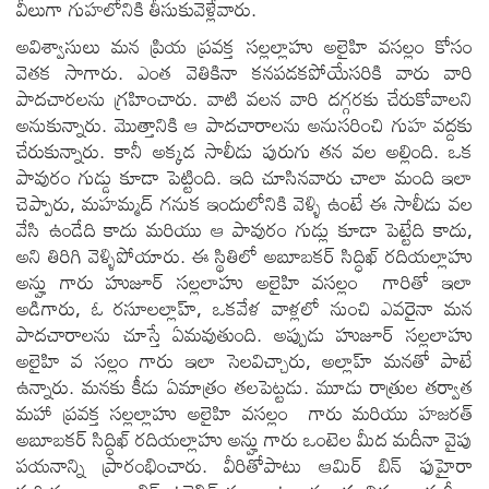
వీలుగా గుహలోనికి తీసుకువెళ్లేవారు.
అవిశ్వాసులు మన ప్రియ ప్రవక్త సల్లల్లాహు అలైహి వసల్లం కోసం
వెతక సాగారు. ఎంత వెతికినా కనపడకపోయేసరికి వారు వారి
పాదచారలను గ్రహించారు. వాటి వలన వారి దగ్గరకు చేరుకోవాలని
అనుకున్నారు. మొత్తానికి ఆ పాదచారాలను అనుసరించి గుహ వద్దకు
చేరుకున్నారు. కానీ అక్కడ సాలీడు పురుగు తన వల అల్లింది. ఒక
పావురం గుడ్డు కూడా పెట్టింది. ఇది చూసినవారు చాలా మంది ఇలా
చెప్పారు, మహమ్మద్ గనుక ఇందులోనికి వెళ్ళి ఉంటే ఈ సాలీడు వల
వేసి ఉండేది కాదు మరియు ఆ పావురం గుడ్లు కూడా పెట్టేది కాదు,
అని తిరిగి వెళ్ళిపోయారు. ఈ స్థితిలో అబూబకర్ సిద్ధిఖ్ రదియల్లాహు
అన్హు గారు హుజూర్ సల్లలాహు అలైహి వసల్లం గారితో ఇలా
అడిగారు, ఓ రసూలల్లాహ్, ఒకవేళ వాళ్లలో నుంచి ఎవరైనా మన
పాదచారాలను చూస్తే ఏమవుతుంది. అప్పుడు హుజూర్ సల్లలాహు
అలైహి వ సల్లం గారు ఇలా సెలవిచ్చారు, అల్లాహ్ మనతో పాటే
ఉన్నారు. మనకు కీడు ఏమాత్రం తలపెట్టడు. మూడు రాత్రుల తర్వాత
మహా ప్రవక్త సల్లల్లాహు అలైహి వసల్లం గారు మరియు హజరత్
అబూబకర్ సిద్ధిఖ్ రదియల్లాహు అన్హు గారు ఒంటెల మీద మదీనా వైపు
పయనాన్ని ప్రారంభించారు. వీరితోపాటు ఆమిర్ బిన్ ఫుహైరా