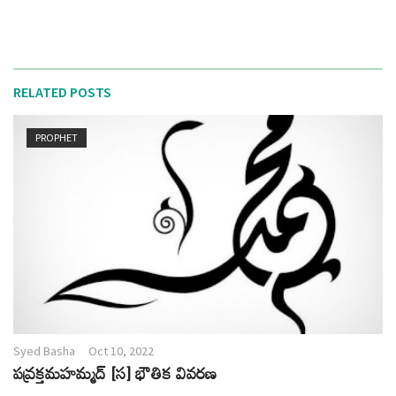
RELATED POSTS
PROPHET
Syed Basha
Oct 10, 2022
పవ్రక్తమహమ్మద్ [స] భౌతిక వివరణ