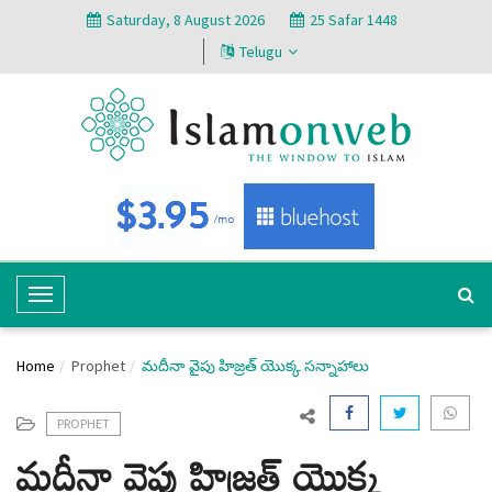
Saturday, 8 August 2026
25 Safar 1448
Telugu
T
o
g
Home
Prophet
మదీనా వైపు హిజ్రత్ యొక్క సన్నాహాలు
g
l
e
PROPHET
మదీనా వైపు హిజ్రత్ యొక్క
N
a