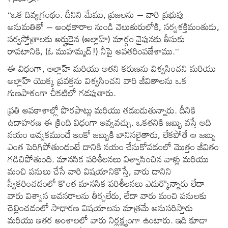
“ఒక దివ్యగ్రంథం. దీనిని మేము, ప్రజలను – వారి ప్రభువు
అనుమతితో – అంధకారాల నుండి వెలుతురులోకి, సర్వశక్తిమంతుడు,
సర్వస్తోత్రాలకు అర్హుడైన (అల్లాహ్) మార్గం వైపునకు తీసుకు
రావటానికి, (ఓ ముహమ్మద్!) నీపై అవతరింపజేశాము.”
ఈ విధంగా, అల్లాహ్ మరియు అతని కరుణను విశ్వసించని మరియు
అల్లాహ్ యొక్క ప్రవక్తను విశ్వసించని వారి జీవితాలను ఒక
గుణపాఠంగా చీకటిలో గడపుతారు.
ప్రతి అవకాశాల్లో పొరపాట్లు మరియు తడబడుతున్నారు. దీనికి
ఉదాహరణ ఈ క్రింది విధంగా ఇవ్వవచ్చు. ఒకతనికి జబ్బు వస్తే అది
నయం అవ్వకముందే ఇంకో జబ్బుకి బానిసలైతారు, లేకపోతే ఆ జబ్బు
ఎంత పెరిగిపోతుందంటే దానికి నయం చేసుకోవడంలో మొత్తం జీవితం
గడిచిపోతుంది. మానసిక పరిశీలనలు విశ్వాసించిన వాళ్లు మరియు
మంచి పనులు చేసే వారి విషయానికొస్తే, వారు దానిని
స్వీకరించడంలో కొంత మానసిక పరిశీలనలు ఎదుర్కొన్నారు లేదా
వారు విశ్వాస అవసరాలను తీర్చలేరు, లేదా వారు మంచి పనులకు
చెల్లించడంలో సాధారణ విషయాలను మాత్రమే అనుసరిస్తారు
మరియు ఇతర అంశాలలో వారు నిర్లక్ష్యంగా ఉంటారు. ఇది కూడా