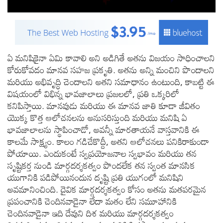
ఏ మనిషికైనా ఏమి కావాలి అని అడిగితే అతను విజయం సాధించాలని
కోరుకోవడం మానవ సహజ ప్రకృతి. అతను అన్ని మంచిని పొందాలని
మరియు అభివృద్ధి చెందాలని అతని సమాధానం ఉంటుంది, కాబట్టి ఈ
విషయంలో విభిన్న భావజాలాలు ప్రజలలో, ప్రతి ఒక్కరిలో
కనిపిస్తాయి. మానవుడు మరియు ఈ మానవ జాతి కూడా జీవితం
యొక్క కొత్త ఆలోచనలను అనుసరిస్తుంది మరియు మనిషి ఏ
భావజాలాలను స్థాపించాడో, అవన్నీ మారతాయనే వాస్తవానికి ఈ
కాలమే సాక్ష్యం. కాలం గడిచేకొద్దీ, అతని ఆలోచనలు పనికిరాకుండా
పోయాయి. ఎందుకంటే స్వప్రయోజనాల స్వభావం మరియు తన
సృష్టికర్త నుండి మార్గదర్శకత్వం పొందలేక తన స్వంత మానసిక
యుగానికి పడిపోయినందున దృష్టి ప్రతి యుగంలో మనిషిని
అవమానించింది. దైవిక మార్గదర్శకత్వం కోసం అతను మతపరమైన
ప్రపంచానికి చెందినవాడైనా లేదా మతం లేని సమూహానికి
చెందినవాడైనా ఇది దేవుని దిశ మరియు మార్గదర్శకత్వం