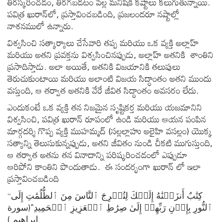
తిరస్కరించడం, తిరగబడటం వల్ల మనిషికి కష్టాలు కలుగుతున్నాయి.
పవిత్ర ఖురాన్‌లో, ప్రస్తావించబడింది, ప్రజలందరూ నష్టాల్లో
నాశనములో ఉన్నారు.
విశ్వసించి సత్కార్యాలు చేసేవారి తప్ప మరియు ఒక వ్యక్తి అల్లాహ్
మరియు అతని ప్రవక్తను విశ్వసించినప్పుడు, అల్లాహ్ అతనికి శాంతిని
ప్రసాదిస్తాడు. అలా అయితే, అతనికి విజయానికి తలుపులు
తెరుచుకుంటాయి మరియు అలాంటి విజయ సిద్ధాంతం అతని ముందు
వస్తుంది, ఆ తర్వాత అతనికి వేరే జీవిత సిద్ధాంతం అవసరం లేదు.
ఎందుకంటే ఒక వ్యక్తి తన నిజమైన సృష్టికర్త మరియు యజమానిని
విశ్వసించి, పవిత్ర ఖురాన్ రూపంలో ఉండి మరియు ఆయన పంపిన
మార్గదర్శి గొప్ప వ్యక్తి ముహమ్మద్ (సల్లల్లాహు అలైహి వసల్లం) యొక్క
సత్యాన్ని తెలుసుకున్నప్పుడు, అతని జీవితం నుండి చీకటి ముగుస్తుంది,
ఆ తర్వాత అతను తన వినాదాన్ని పరిష్కరించడంలో ఎప్పుడూ
ఆరిపోని కాంతిని పొందుతాడు. ఈ సందర్భంగా ఖురాన్ లో ఇలా
ప్రస్తావించబడింది
“كِتَٰبٌ أَنزَلۡنَٰهُ إِلَيۡكَ لِتُخۡرِجَ ٱلنَّاسَ مِنَ ٱلظُّلُمَٰتِ إِلَى
ٱلنُّورِ بِإِذۡنِ رَبِّهِمۡ إِلَىٰ صِرَٰطِ ٱلۡعَزِيزِ ٱلۡحَمِيدِ"(سورة
ابراهيم )