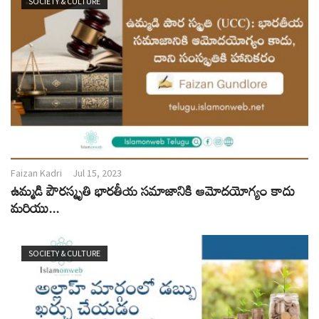
SOCIETY & CULTURE
Faizan Kadri
Jul 15, 2023
ఉమ్మడి పౌరస్మృతి భారతీయ సమాజానికి ఆమోదయోగ్యం కాదు
మరియు...
SOCIETY & CULTURE