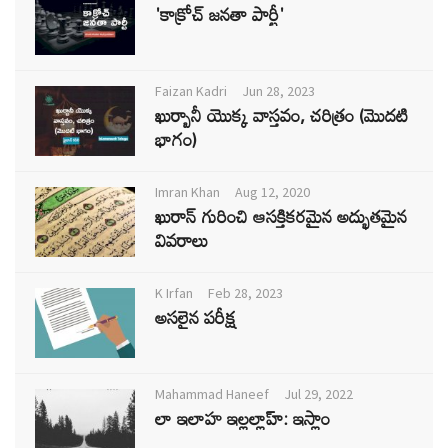
'కాక్రోచ్ జనతా పార్టీ'
Faizan Kadri
Jun 28, 2023
ఖుర్బానీ యొక్క వాస్తవం, చరిత్రం (మొదటి
భాగం)
Imran Khan
Aug 12, 2020
ఖురాన్ గురించి ఆసక్తికరమైన అద్భుతమైన
వివరాలు
K Irfan
Feb 28, 2023
అసలైన పరీక్ష
Mahammad Haneef
Jul 29, 2022
లా ఇలాహ ఇల్లల్లాహ్: ఇస్లాం