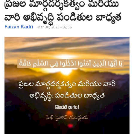
ప్రజల మార్గదర్శకత్వం మరియు
v
వారి అభివృద్ధి పండితుల బాధ్యత
i
g
a
Faizan Kadri
Mar 30, 2023 - 02:56
t
i
o
n