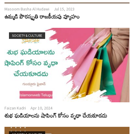
Masoom Basha Al Hudawi
Jul 15, 2023
ఉమ్మడి పౌరస్మృతి రాజకీయపు వ్యూహం
SOCIETY & CULTURE
Faizan Kadri
Apr 10, 2024
శుభ ఘడియాలను షాపింగ్ కోసం వృధా చేయకూడదు