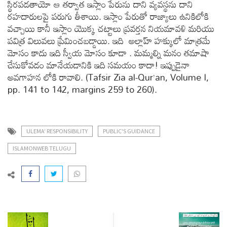
స్థిరపడతాయో ఆ తర్వాత ఇస్లాం పేరును దాని వ్యవస్థను దాని
రహదారులపై పరుగు తీశాయి. ఇస్లాం పేరుతో రాజ్యాలు ఉనికిలోకి
వచ్చాయి కానీ ఇస్లాం యొక్క చట్టాలు ప్రవర్తన నియమావళి మరియు
పవిత్ర విలువలు ప్రేమించబడ్డాయి. ఇది అల్లాహ్ హక్కులో మాత్రమే
మోసం కాదు ఇది స్వీయ మోసం కూడా . మమ్మల్ని మనం తమాషా
చేసుకోవడం మానేయడానికి ఇది సమయం కాదా! ఇప్పుడైనా
అవగాహన లోకి రావాలి. (Tafsir Zia al-Qur’an, Volume I,
pp. 141 to 142, margins 259 to 260).
ULEMA' RESPONSIBILITY
PUBLIC'S GUIDANCE
ISLAMONWEB TELUGU