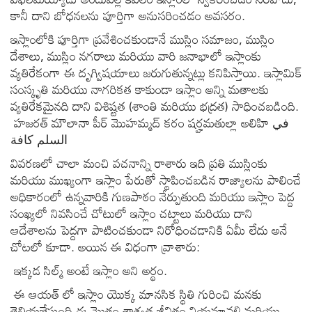
కానీ దాని బోధనలను పూర్తిగా అనుసరించడం అవసరం.
ఇస్లాంలోకి పూర్తిగా ప్రవేశించకుండానే ముస్లిం సమాజం, ముస్లిం
దేశాలు, ముస్లిం నగరాలు మరియు వారి జనాభాలో ఇస్లాంకు
వ్యతిరేకంగా ఈ దృగ్విషయాలు జరుగుతున్నట్లు కనిపిస్తాయి. ఇస్లామిక్
సంస్కృతి మరియు నాగరికత కాకుండా ఇస్లాం అన్ని మతాలకు
వ్యతిరేకమైనది దాని విశిష్టత (శాంతి మరియు భద్రత) సాధించబడింది.
హజరత్ మౌలానా పీర్ మొహమ్మద్ కరం షర్హమతుల్లా అలిహి في
السلم كافة
వివరణలో చాలా మంచి వచనాన్ని రాశారు ఇది ప్రతి ముస్లింకు
మరియు ముఖ్యంగా ఇస్లాం పేరుతో స్థాపించబడిన రాజ్యాలను పాలించే
అధికారంలో ఉన్నవారికి గుణపాఠం నేర్పుతుంది మరియు ఇస్లాం పెద్ద
సంఖ్యలో నివసించే చోటులో ఇస్లాం చట్టాలు మరియు దాని
ఆదేశాలను పెద్దగా పాటించకుండా నిరోధించడానికి ఏమీ లేదు అనే
చోటలో కూడా. అయిన ఈ విధంగా వ్రాశారు:
ఇక్కడ సిల్మ్ అంటే ఇస్లాం అని అర్థం.
ఈ ఆయత్ లో ఇస్లాం యొక్క మానసిక స్థితి గురించి మనకు
తెలియజేస్తుంది ఈ మొత్తం శాశ్వత జీవితం నియమావళి మరియు