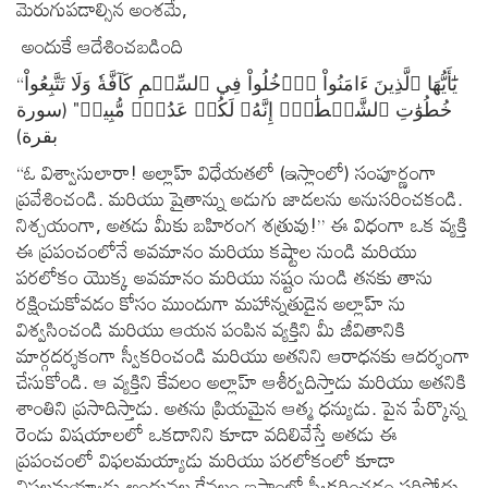
మెరుగుపడాల్సిన అంశమే,
అందుకే ఆదేశించబడింది
“يَٰٓأَيُّهَا ٱلَّذِينَ ءَامَنُواْ ٱدۡخُلُواْ فِي ٱلسِّلۡمِ كَآفَّةٗ وَلَا تَتَّبِعُواْ
خُطُوَٰتِ ٱلشَّيۡطَٰنِۚ إِنَّهُۥ لَكُمۡ عَدُوّٞ مُّبِينٞ" (سورة
بقرة)
“ఓ విశ్వాసులారా! అల్లాహ్ విధేయతలో (ఇస్లాంలో) సంపూర్ణంగా
ప్రవేశించండి. మరియు షైతాన్ను అడుగు జాడలను అనుసరించకండి.
నిశ్చయంగా, అతడు మీకు బహిరంగ శత్రువు!” ఈ విధంగా ఒక వ్యక్తి
ఈ ప్రపంచంలోనే అవమానం మరియు కష్టాల నుండి మరియు
పరలోకం యొక్క అవమానం మరియు నష్టం నుండి తనకు తాను
రక్షించుకోవడం కోసం ముందుగా మహాన్నతుడైన అల్లాహ్ ను
విశ్వసించండి మరియు ఆయన పంపిన వ్యక్తిని మీ జీవితానికి
మార్గదర్శకంగా స్వీకరించండి మరియు అతనిని ఆరాధనకు ఆదర్శంగా
చేసుకోండి. ఆ వ్యక్తిని కేవలం అల్లాహ్ ఆశీర్వదిస్తాడు మరియు అతనికి
శాంతిని ప్రసాదిస్తాడు. అతను ప్రియమైన ఆత్మ ధన్యుడు. పైన పేర్కొన్న
రెండు విషయాలలో ఒకదానిని కూడా వదిలివేస్తే అతడు ఈ
ప్రపంచంలో విఫలమయ్యాడు మరియు పరలోకంలో కూడా
విఫలమయ్యాడు అందువల్ల కేవలం ఇస్లాంలో స్వీకరించడం సరిపోదు,