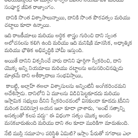
సంపూర్ణ జీవిత రాజ్యాంగం.
దానికి సొంత విశ్వాసాలున్నాయి, దానికి సొంత పౌరవత్వం మరియు
చట్టాలు కూడా ఉన్నాయి.
ఇది రాజకీయాలు మరియు ఆర్థిక శాస్త్రం గురించి దాని స్వంత
ఆలోచనలను కలిగి ఉంది మరియు ఇది మనిషికి మానసిక, ఆధ్యాత్మిక
మరియు భౌతిక అభివృద్ధికి హామీ ఇస్తుంది.
అయితే దానిని విశ్వసించే వారు దానిని పూర్తిగా స్వీకరించి, దాని
యొక్క అన్ని నియమాలు మరియు చట్టాలను అనుసరించినప్పుడు
మాత్రమే దాని ఆశీర్వాదాలు సంభవిస్తాయి,
కాబట్టి, అల్లాహ్ తఆలా విశ్వాసులను అన్నింటినీ అంగీకరించమని
ఆదేశిస్తాడు. దానిలోని ఏ మూలను విడిచిపెట్టకూడదు మరియు
ఇస్లామిక సభ్యులు దీనిని స్వీకరించడంలో వినకుండా కూడదు.(దీనిని
మరింత వివరిస్తూ) ఆయన ఇలా కూడా వ్రాశారు, “అంటే సత్యాన్ని
అసత్యంతో కలప వద్దు” ఈ విధంగా సత్యం యొక్క అందం
మసకబారుతుంది మరియు దాని తల కూడా మురికిగా మారుతుంది.
నేటి ముస్లి సమూహం పరిస్థితి ఏమిటి? ఇస్లాం పేరుతో నగరాలు ఎలా