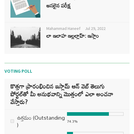
అసలైన పరీక్ష
Mahammad Haneef
Jul 29, 2022
లా ఇలాహ ఇల్లల్లాహ్: ఇస్లాం
VOTING POLL
కొత్తగా ప్రారంభించిన ఇస్లామ్ ఆన్ వెబ్ తెలుగు
పోర్టల్‌తో మీ అనుభవాన్ని మొత్తంలో ఎలా అంచనా
వేస్తారు?
ఉత్తమం (Outstanding
74.3%
)