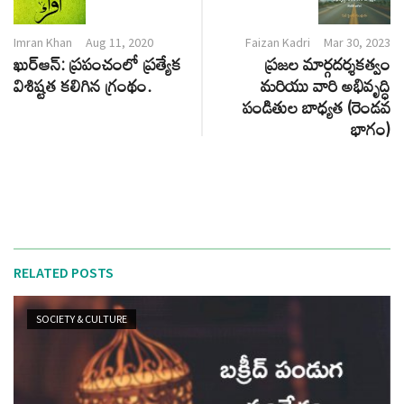
Imran Khan
Aug 11, 2020
Faizan Kadri
Mar 30, 2023
ఖుర్ఆన్: ప్రపంచంలో ప్రత్యేక
ప్రజల మార్గదర్శకత్వం
విశిష్టత కలిగిన గ్రంథం.
మరియు వారి అభివృద్ధి
పండితుల బాధ్యత (రెండవ
భాగం)
RELATED POSTS
SOCIETY & CULTURE