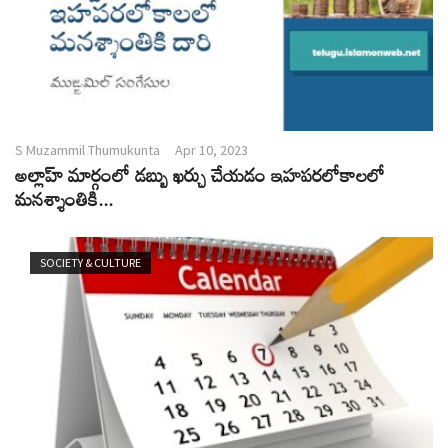
S Muzammil Thumukunta
Apr 10, 2023
అల్లాహ్ మార్గంలో డబ్బు ఖర్చు చేయడం ఇహపరలోకాలలో
మనశ్శాంతికి...
SOCIETY & CULTURE