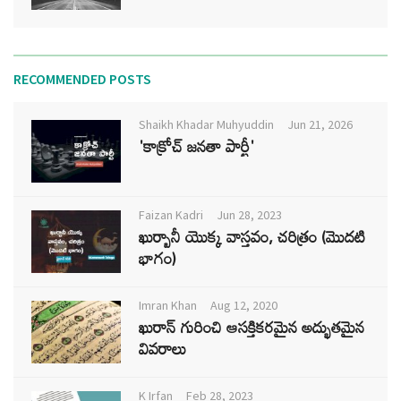
RECOMMENDED POSTS
Shaikh Khadar Muhyuddin
Jun 21, 2026
'కాక్రోచ్ జనతా పార్టీ'
Faizan Kadri
Jun 28, 2023
ఖుర్బానీ యొక్క వాస్తవం, చరిత్రం (మొదటి
భాగం)
Imran Khan
Aug 12, 2020
ఖురాన్ గురించి ఆసక్తికరమైన అద్భుతమైన
వివరాలు
K Irfan
Feb 28, 2023