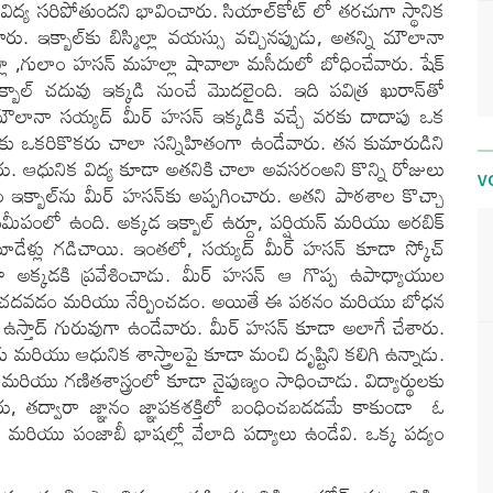
త విద్య సరిపోతుందని భావించారు. సియాల్‌కోట్ లో తరచుగా స్థానిక
 ఇక్బాల్‌కు బిస్మిల్లా వయస్సు వచ్చినప్పుడు, అతన్ని మౌలానా
ుల్లా ,గులాం హసన్ మహల్లా షావాలా మసీదులో బోధించేవారు. షేక్
 ఇక్బాల్ చదువు ఇక్కడి నుంచే మొదలైంది. ఇది పవిత్ర ఖురాన్‌తో
 మౌలానా సయ్యద్ మీర్ హసన్ ఇక్కడికి వచ్చే వరకు దాదాపు ఒక
డుకు ఒకరికొకరు చాలా సన్నిహితంగా ఉండేవారు. తన కుమారుడిని
. ఆధునిక విద్య కూడా అతనికి చాలా అవసరంఅని కొన్ని రోజులు
V
ఇక్బాల్‌ను మీర్ హసన్‌కు అప్పగించారు. అతని పాఠశాల కొచ్చా
 సమీపంలో ఉంది. అక్కడ ఇక్బాల్ ఉర్దూ, పర్షియన్ మరియు అరబిక్
డేళ్లు గడిచాయి. ఇంతలో, సయ్యద్ మీర్ హసన్ కూడా స్కోచ్
డా అక్కడకి ప్రవేశించాడు. మీర్ హసన్ ఆ గొప్ప ఉపాధ్యాయుల
 ఉంది: చదవడం మరియు నేర్పించడం. అయితే ఈ పఠనం మరియు బోధన
ఉస్తాద్ గురువుగా ఉండేవారు. మీర్ హసన్ కూడా అలాగే చేశారు.
డు మరియు ఆధునిక శాస్త్రాలపై కూడా మంచి దృష్టిని కలిగి ఉన్నాడు.
 మరియు గణితశాస్త్రంలో కూడా నైపుణ్యం సాధించాడు. విద్యార్థులకు
ారు, తద్వారా జ్ఞానం జ్ఞాపకశక్తిలో బంధించబడడమే కాకుండా ఓ
 మరియు పంజాబీ భాషల్లో వేలాది పద్యాలు ఉండేవి. ఒక్క పద్యం