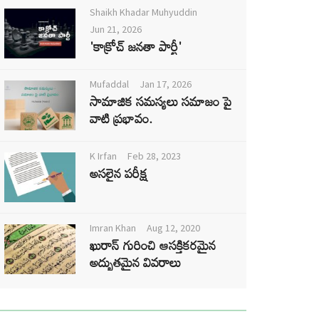
Shaikh Khadar Muhyuddin
Jun 21, 2026
'కాక్రోచ్ జనతా పార్టీ'
Mufaddal
Jan 17, 2026
సామాజిక సమస్యలు సమాజం పై
వాటి ప్రభావం.
K Irfan
Feb 28, 2023
అసలైన పరీక్ష
Imran Khan
Aug 12, 2020
ఖురాన్ గురించి ఆసక్తికరమైన
అద్భుతమైన వివరాలు