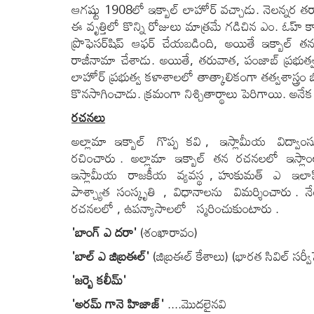
ఆగష్టు 1908లో ఇక్బాల్ లాహోర్ వచ్చాడు. నెలన్నర తర్వా
ఈ వృత్తిలో కొన్ని రోజులు మాత్రమే గడిచిన ఎం. ఓహ్ కా
ప్రొఫెసర్‌షిప్ ఆఫర్ చేయబడింది, అయితే ఇక్బాల్ త
రాజీనామా చేశాడు. అయితే, తరువాత, పంజాబ్ ప్రభుత
లాహోర్ ప్రభుత్వ కళాశాలలో తాత్కాలికంగా తత్వశాస్త
కొనసాగించాడు. క్రమంగా నిశ్చితార్థాలు పెరిగాయి. అన
రచనలు
అల్లామా ఇక్బాల్ గొప్ప కవి , ఇస్లామీయ విద్
రచించారు . అల్లామా ఇక్బాల్ తన రచనలలో ఇస్లా
ఇస్లామీయ రాజకీయ వ్యవస్థ , హుకుమత్ ఎ ఇలాహి
పాశ్చ్యాత సంస్కృతి , విధానాలను విమర్శించారు . నే
రచనలలో , ఉపన్యాసాలలో స్మరించుకుంటారు .
'
బాంగ్ ఎ దరా
'
(శంఖారావం)
'
బాల్ ఎ జిబ్రఈల్
'
(జిబ్రఈల్ కేశాలు) (భారత సివిల్ సర్వ
'
జర్బె కలీమ్
'
'
అరమ్ గానె హిజాజ్
'
....మొదలైనవి