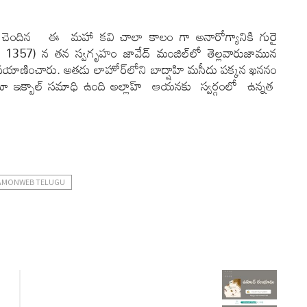
ి చెందిన ఈ మహా కవి చాలా కాలం గా అనారోగ్యానికి గురై
ఫర్ 1357) న తన స్వగృహం జావేద్ మంజిల్‌లో తెల్లవారుజామున
 ప్రయాణించారు. అతడు లాహోర్‌లోని బాద్షాహి మసీదు పక్కన ఖననం
లామా ఇక్బాల్ సమాధి ఉంది అల్లాహ్ ఆయనకు స్వర్గంలో ఉన్నత
LAMONWEB TELUGU