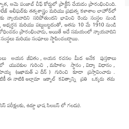
త, ఆమె పంజాబ్ చీఫ్ కోర్టులో ప్రాక్టీస్ చేయడం ప్రారంభించింది.
లేజ్ అలీఘర్‌కు తత్వశాస్త్రం మరియు ప్రభుత్వ కళాశాల లాహోర్‌లో
నకు న్యాయవాదిని సరిపోతుందని భావించి రెండు సంస్థల నుండి
్వ అభ్యర్థన మరియు పట్టుబట్టడంతో, అతను 10 మే 1910 నుండి
్రం బోధించడం ప్రారంభించాడు, అయితే అదే సమయంలో న్యాయవాదిని
ేక సంస్థలు మరియు సంఘాలు స్థాపించబడ్డాయి.
వాంసులు ఆయన జీవితం , ఆయన రచనల మీద అనేక పుస్తకాలు
ంలో యువకుల గురించి , మహిళల స్థానం , విద్యా విధానం ,
య్య (ఇఖామత్ ఎ దీన్ ) గురించి కూడా ప్రస్తావించారు .
టికీ ఈ నాటికి అల్లామా ఇక్బాల్ కవిత్వాన్ని ప్రతి ఒక్కరు తమ
ీసెస్ పరీక్షలకు, ఉర్దూ భాష సిలబస్ లో గలదు).