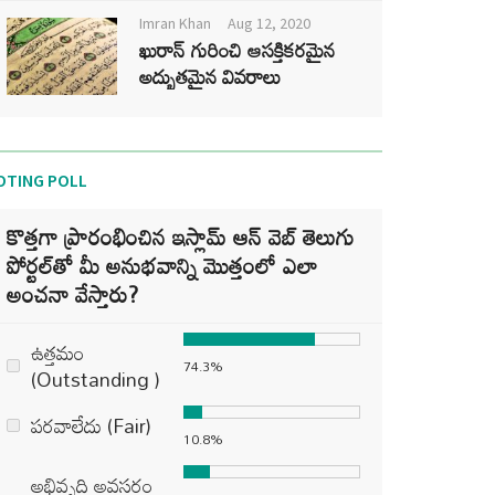
Imran Khan
Aug 12, 2020
ఖురాన్ గురించి ఆసక్తికరమైన
అద్భుతమైన వివరాలు
OTING POLL
కొత్తగా ప్రారంభించిన ఇస్లామ్ ఆన్ వెబ్ తెలుగు
పోర్టల్‌తో మీ అనుభవాన్ని మొత్తంలో ఎలా
అంచనా వేస్తారు?
ఉత్తమం
74.3%
(Outstanding )
పరవాలేదు (Fair)
10.8%
అభివృద్ధి అవసరం