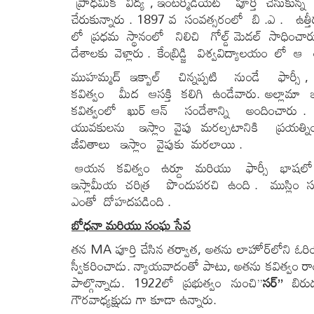
ప్రాధమిక విద్య , ఇంటర్మీడియేట్ పూర్తి చేసుకున్
చేరుకున్నారు . 1897 వ సంవత్సరంలో బి .ఎ . ఉత్తీ
లో ప్రధమ స్థానంలో నిలిచి గోల్డ్ మెడల్ సాధి
దేశాలకు వెళ్లారు . కేంబ్రిడ్జి విశ్వవిద్యాలయం లో ఆ
ముహమ్మద్ ఇక్బాల్ చిన్నప్పటి నుండే ఫార్సీ , 
కవిత్వం మీద ఆసక్తి కలిగి ఉండేవారు. అల్
కవిత్వంలో ఖుర్ ఆన్ సందేశాన్ని అందించారు 
యువకులను ఇస్లాం వైపు మరల్చటానికి ప్ర
జీవితాలు ఇస్లాం వైపుకు మరలాయి .
ఆయన కవిత్వం ఉర్దూ మరియు ఫార్సీ భాషలో ఉన్న
ఇస్లామీయ చరిత్ర పొందుపరచి ఉంది . ముస్లిం స
ఎంతో దోహదపడింది .
బోధనా మరియు సంఘ సేవ
తన MA పూర్తి చేసిన తర్వాత, అతను లాహోర్‌లోని ఓరి
స్వీకరించాడు. న్యాయవాదంతో పాటు, అతను కవిత్వ
పాల్గొన్నాడు. 1922లో ప్రభుత్వం నుంచి”
సర్
”
బిరుద
గౌరవాధ్యక్షుడు గా కూడా ఉన్నారు.