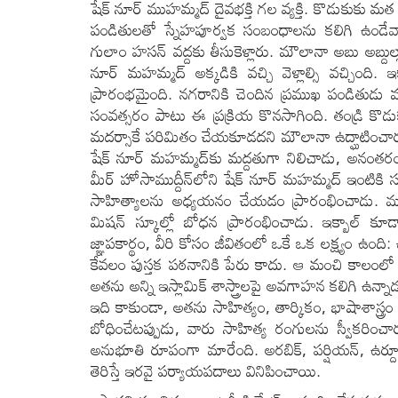
షేక్ నూర్ ముహమ్మద్ దైవభక్తి గల వ్యక్తి. కొడుకుకు మ
పండితులతో స్నేహపూర్వక సంబంధాలను కలిగి ఉండేవారు.
గులాం హసన్ వద్దకు తీసుకెళ్లారు. మౌలానా అబు అబ్ద
నూర్ మహమ్మద్ అక్కడికి వచ్చి వెళ్లాల్సి వచ్చింది.
ప్రారంభమైంది. నగరానికి చెందిన ప్రముఖ పండితుడు
సంవత్సరం పాటు ఈ ప్రక్రియ కొనసాగింది. తండ్రి కొ
మదర్సాకే పరిమితం చేయకూడదని మౌలానా ఉద్ఘాటించారు
షేక్ నూర్ మహమ్మద్‌కు మద్దతుగా నిలిచాడు, అనంతరం 
మీర్ హోసాముద్దీన్‌లోని షేక్ నూర్ మహమ్మద్ ఇంటికి
సాహిత్యాలను అధ్యయనం చేయడం ప్రారంభించాడు. మూ
మిషన్ స్కూల్లో బోధన ప్రారంభించాడు. ఇక్బాల్ కూ
జ్ఞాపకార్థం, వీరి కోసం జీవితంలో ఒకే ఒక లక్ష్యం
కేవలం పుస్తక పఠనానికి పేరు కాదు. ఆ మంచి కాలంలో 
అతను అన్ని ఇస్లామిక్ శాస్త్రాలపై అవగాహన కలిగి ఉన్నా
ఇది కాకుండా, అతను సాహిత్యం, తార్కికం, భాషాశాస్త్రం
బోధించేటప్పుడు, వారు సాహిత్య రంగులను స్వీకరించ
అనుభూతి రూపంగా మారేంది. అరబిక్, పర్షియన్, ఉర్దూ
తెరిస్తే ఇరవై పర్యాయపదాలు వినిపించాయి.