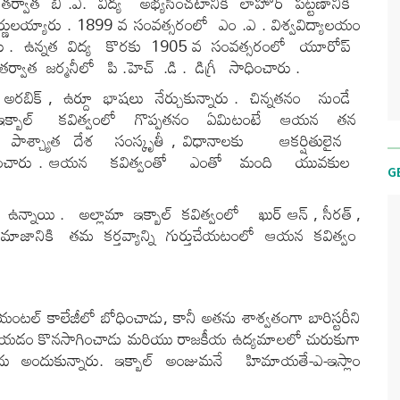
న తర్వాత బి .ఎ. విద్య అభ్యసించటానికి లాహోర్ పట్టణానికి
ర్ణులయ్యారు . 1899 వ సంవత్సరంలో ఎం .ఎ . విశ్వవిద్యాలయం
ంచారు . ఉన్నత విద్య కొరకు 1905 వ సంవత్సరంలో యూరోప్
 తర్వాత జర్మనీలో పి .హెచ్ .డి . డిగ్రీ సాధించారు .
అరబిక్ , ఉర్దూ భాషలు నేర్చుకున్నారు . చిన్నతనం నుండే
లామా ఇక్బాల్ కవిత్వంలో గొప్పతనం ఏమిటంటే ఆయన తన
. పాశ్చ్యాత దేశ సంస్కృతీ , విధానాలకు ఆకర్షితులైన
యత్నించారు . ఆయన కవిత్వంతో ఎంతో మంది యువకుల
G
ాయి . అల్లామా ఇక్బాల్ కవిత్వంలో ఖుర్ ఆన్ , సీరత్ ,
మాజానికి తమ కర్తవ్యాన్ని గుర్తుచేయటంలో ఆయన కవిత్వం
యంటల్ కాలేజీలో బోధించాడు, కానీ అతను శాశ్వతంగా బారిస్టరీని
ం రాయడం కొనసాగించాడు మరియు రాజకీయ ఉద్యమాలలో చురుకుగా
ు అందుకున్నారు. ఇక్బాల్ అంజుమనే హిమాయతే-ఎ-ఇస్లాం