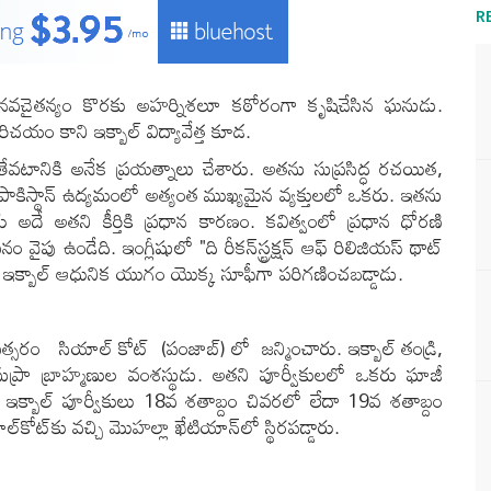
R
నవచైతన్యం కొరకు అహర్నిశలూ కఠోరంగా కృషిచేసిన ఘనుడు.
చయం కాని ఇక్బాల్ విద్యావేత్త కూడ.
వటానికి అనేక ప్రయత్నాలు చేశారు. అతను సుప్రసిద్ధ రచయిత,
 పాకిస్థాన్ ఉద్యమంలో అత్యంత ముఖ్యమైన వ్యక్తులలో ఒకరు. ఇతను
 అదే అతని కీర్తికి ప్రధాన కారణం. కవిత్వంలో ప్రధాన ధోరణి
పు ఉండేది. ఇంగ్లీషులో "ది రీకన్‌స్ట్రక్షన్ ఆఫ్ రిలిజియస్ థాట్
లామా ఇక్బాల్ ఆధునిక యుగం యొక్క సూఫీగా పరిగణించబడ్డాడు.
ం సియాల్ కోట్ (పంజాబ్) లో జన్మించారు. ఇక్బాల్ తండ్రి,
ి సుప్రా బ్రాహ్మణుల వంశస్థుడు. అతని పూర్వీకులలో ఒకరు ఘాజీ
ఇక్బాల్ పూర్వీకులు 18
వ శతాబ్దం చివరలో లేదా
19
వ శతాబ్దం
కోట్‌కు వచ్చి మొహల్లా ఖేటియాన్‌లో స్థిరపడ్డారు.