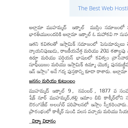
అల్లామా ముహమ్మద్ ఇక్బాల్ ముస్లిం సమాజంలో 
భారతీయులందరికి అల్లామా ఇక్బాల్ ఓ మహాకవి గా సుపరి
ఇతని కవితలతో ఇస్లామిక్ సమాజంలో పెనుమార్పులు తే
న్యాయనిపుణుడు, రాజకీయవేత్త మరియు 20
వ శతాబ్దపు
ఉర్దూ మరియు పర్షియన్ భాషలలో కవిత్వం వ్రాసేవారు
సూఫీయిజం మరియు ఇస్లామిక్ ఉమ్మా యొక్క పునరుజ్జీవనం వై
ఇన్ ఇస్లాం" అనే గద్య పుస్తకాన్ని కూడా రాశారు. అల్
జననం మరియు కుటుంబం
ముహమ్మద్ ఇక్బాల్ 9 , నవంబర్ , 1877 వ సంవత్సర
షేక్ నూర్ ముహమ్మద్,తల్లి ఇమాం బిబి కాశ్మీర్‌లోన
ఔరంగజేబ్ ఆలంగీర్ పరిపాలనలో ఇస్లాం స్వీకరించారు. 
ప్రారంభంలో కాశ్మీర్ నుండి వలస వచ్చారు మరియు సియాల్‌
విద్యా విధానం