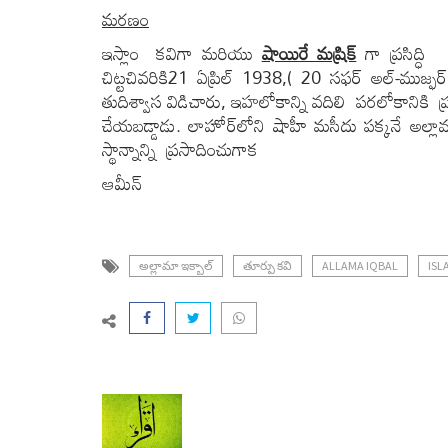
మరణం
ఇస్లాం కవిగా మరియు
షాయిరే మష్రిక్
గా ప్రసిద్ధ
చిట్టచివరికి21 ఏప్రిల్ 1938,( 20 సఫర్ అల్-ముజ్
తుదిశ్వాస విడిచారు, ఇహలోకాన్ని వదిలి పరలోకానికి
చేయబడ్డాడు. లాహోర్‌లోని షాహీ మసీదు పక్కనే అల్
స్థాన్నాన్ని ప్రసాదించుగాక
ఆమీన్
అల్లామా ఇక్బాల్
తూర్పు కవి
ALLAMA IQBAL
IS