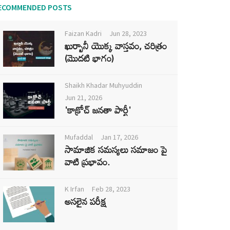
ECOMMENDED POSTS
Faizan Kadri
Jun 28, 2023
ఖుర్బానీ యొక్క వాస్తవం, చరిత్రం
(మొదటి భాగం)
Shaikh Khadar Muhyuddin
Jun 21, 2026
'కాక్రోచ్ జనతా పార్టీ'
Mufaddal
Jan 17, 2026
సామాజిక సమస్యలు సమాజం పై
వాటి ప్రభావం.
K Irfan
Feb 28, 2023
అసలైన పరీక్ష