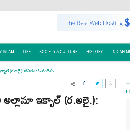
 ISLAM
LIFE
SOCIETY & CULTURE
HISTORY
INDIAN M
క్బాల్ (ర.అలై.): జీవితం ! ఓ సందేశం
P
) అల్లామా ఇక్బాల్ (ర.అలై.):