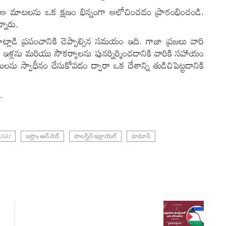
ీ ఆ మాటలను ఒక క్షణం భిన్నంగా ఆలోచించడం ప్రారంభించండి.
్నారు.
ాడి ప్రపంచానికి చెప్పాల్సిన సమయం ఇది. గాజా ప్రజలు వారి
లను మరియు సౌకర్యాలను పునర్నిర్మించడానికి వారికి సహాయం
ను స్వాధీనం చేసుకోవడం ద్వారా ఒక దేశాన్ని తుడిచిపెట్టడానికి
.
LUGU
ఇస్లాం ఆన్ వెబ్
పాలస్తీన్ ఇజ్రాయెల్
హమాస్