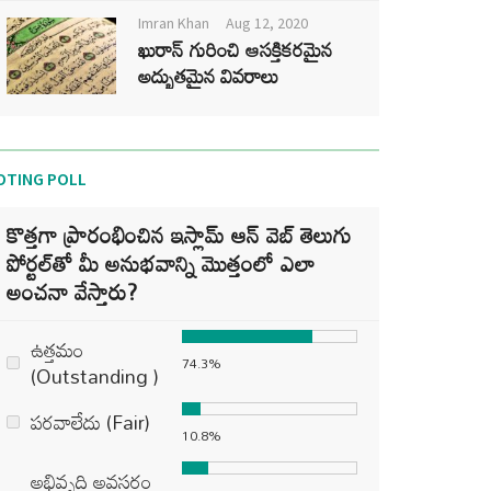
Imran Khan
Aug 12, 2020
ఖురాన్ గురించి ఆసక్తికరమైన
అద్భుతమైన వివరాలు
OTING POLL
కొత్తగా ప్రారంభించిన ఇస్లామ్ ఆన్ వెబ్ తెలుగు
పోర్టల్‌తో మీ అనుభవాన్ని మొత్తంలో ఎలా
అంచనా వేస్తారు?
ఉత్తమం
74.3%
(Outstanding )
పరవాలేదు (Fair)
10.8%
అభివృద్ధి అవసరం