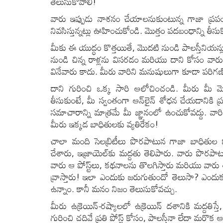
తెలుసుకోవాలి!
వారు ఇప్పుడు నాశనం చేయాలనుకుంటున్న గాజా ప్రపం
నివసిస్తున్నట్లు ఊహించుకోండి. మొత్తం పదబంధాన్ని తీసుక
మీకు ఈ యుద్ధం కొత్తయితే, మొదటి నుండి పాలస్తీని
నుండి చిన్న రాళ్లను విసరడం మరియు దాని కోసం వారు
వినేవారు కాదు. మీరు వారిని మనుషులుగా కూడా పరిగణి
దాని గురించి ఒక్క సారి ఆలోచించండి. మీరు మీ మ
తీసుకుంటే, మీ స్వంతంగా ఆన్‌లైన్ శోధన చేయడానికి ప్
సమాచారాన్ని మాత్రమే మీ జ్ఞానంలో ఉంచుకోవద్దు. వార
మీరు ఇక్కడ బాధితులకు వ్యతిరేకం!
చాలా మంది సెలబ్రిటీలు పొరపాటున గాజా బాధితుల ఫో
చేశారు, ఇజ్రాయెల్‌కు మద్దతు తెలిపారు. వారు పొరపాటు
వారు ఆ పోస్ట్‌లు, కథనాలను తొలగిస్తారు మరియు వా
వ్రాస్తారు! ఇలా ఎందుకు జరుగుతుందో తెలుసా? ఎంద
ఉన్నాం. కానీ మనం నిజం తెలుసుకోవచ్చు.
మీరు ఉక్రెయిన్-రష్యాలలో ఉక్రెయిన్ దశానికి మద్దత
గురించి చదివే ప్రతి పోస్ట్ కోసం, పాలస్తీనా లేదా మరొ