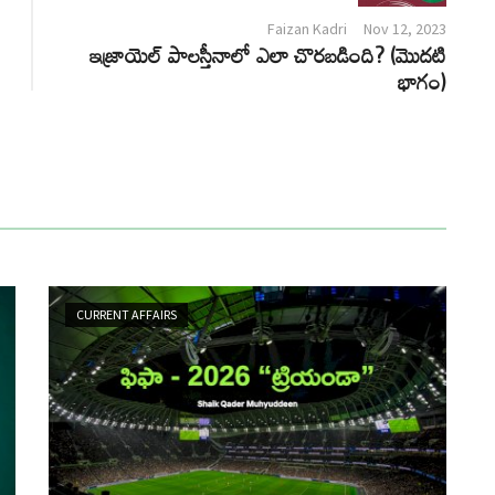
Faizan Kadri
Nov 12, 2023
ఇజ్రాయెల్ పాలస్తీనాలో ఎలా చొరబడింది? (మొదటి
భాగం)
CURRENT AFFAIRS