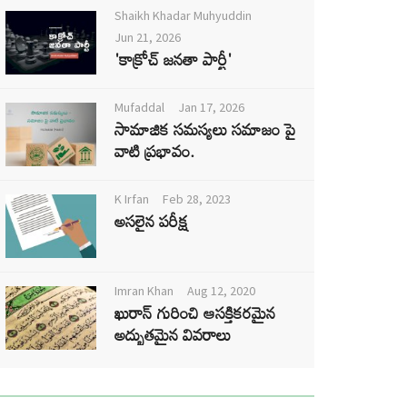
Shaikh Khadar Muhyuddin
Jun 21, 2026
'కాక్రోచ్ జనతా పార్టీ'
Mufaddal
Jan 17, 2026
సామాజిక సమస్యలు సమాజం పై
వాటి ప్రభావం.
K Irfan
Feb 28, 2023
అసలైన పరీక్ష
Imran Khan
Aug 12, 2020
ఖురాన్ గురించి ఆసక్తికరమైన
అద్భుతమైన వివరాలు