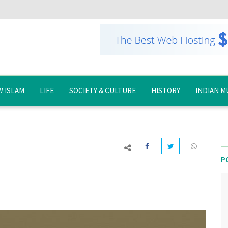
 ISLAM
LIFE
SOCIETY & CULTURE
HISTORY
INDIAN M
P