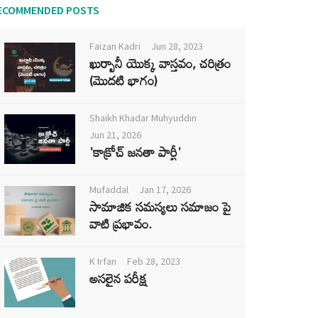
ECOMMENDED POSTS
Faizan Kadri
Jun 28, 2023
ఖుర్బానీ యొక్క వాస్తవం, చరిత్రం
(మొదటి భాగం)
Shaikh Khadar Muhyuddin
Jun 21, 2026
'కాక్రోచ్ జనతా పార్టీ'
Mufaddal
Jan 17, 2026
సామాజిక సమస్యలు సమాజం పై
వాటి ప్రభావం.
K Irfan
Feb 28, 2023
అసలైన పరీక్ష