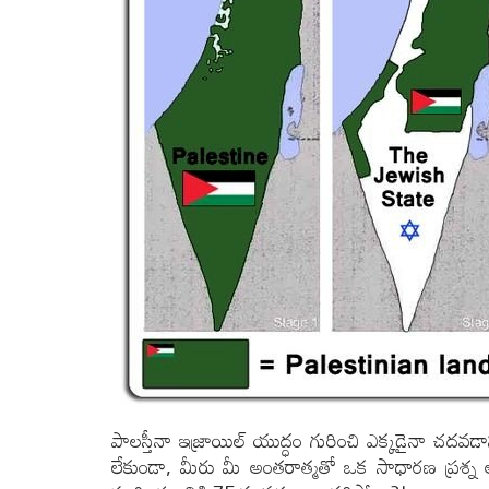
పాలస్తీనా ఇజ్రాయిల్ యుద్ధం గురించి ఎక్కడైనా చదవడ
లేకుండా, మీరు మీ అంతరాత్మతో ఒక సాధారణ ప్రశ్న