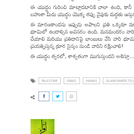
ఈ యుద్ధం గురించి మాట్లాడటానికి చాలా ఉంది, కాన
బహుశా మీరు యుద్ధం యొక్క తప్పు వైపుకు మద్దతు ఇస్తున
ఈ మారణకాండను ఇప్పుడు ఆపాలని ప్రతి ఒక్కరూ మాట్ల
భూమిలో ఉండాల్సిన అవసరం ఉంది. మనమందరం వారి ఇళ్
చేయాలి మరియు ప్రతిదానిపై బాంబులు వేసి వారి భూముల
ప్రయత్నిస్తున్న క్రూర సైన్యం నుండి వారిని రక్షించాలి!
ఈ యుద్ధం త్వరలో, శాశ్వతంగా ముగుస్తుందని ఆశిస్తూ...
PALESTINE
ISRAEL
HAMAS
ISLAMONWEB TE