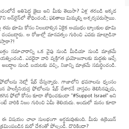
చంలోనే అతిపెద్ద జైలు అని మీకు తెలుసా? ఏళ్ల తరబడి అక్కడ
ొని ఆన్‌లైన్‌లో శోధించండి; ఫలితాలు మిమ్మల్ని ఆశ్చర్యపరుస్తాయి.
యన్లు తమ భూమి కోసం నిలబడాల్సిన ఏకైక ఆయుధం ట్యాంకుల భూమి
 చంపబడ్డారు. ఆ రోజుల్లో మానవత్వం గురించి ఎవరు మాట్లాడినా
స్తారా?!
ొత్తం సమాచారాన్ని ఒక వైపు నుండి మీడియా నుండి మాత్రమే
రయత్నించండి. ఎవరైనా వారి వ్యక్తిగత ప్రయోజనాలకు మద్దతు ఇచ్చే
ి అబద్ధాల నుండి బయటకు వచ్చి, నిజాన్ని మాత్రమే సమర్థించండి.
టోలను నెట్లో షేర్ చేస్తున్నారు. గాజాలోని భవనాలను ధ్వంసం
న పాలస్తీనియన్ల ఫోటోలను షేర్ చేశారనే వాస్తవం తెలిసినప్పుడు,
రు తగిన ఫోటో కోసం కూడా శోధించకుండా "#Suppot Israel" అని
ుకంటే వారికి నిజం గురించి ఏమీ తెలియదు. అందులో మనం కూడా
ిస్తే, ఈ విషయం చాలా సులభంగా అర్థమవుతుంది. మీరు ఉక్రెయిన్
క ఆక్రమింపబడిన మరో దేశంతో పోల్చండి. దొరికిందా?