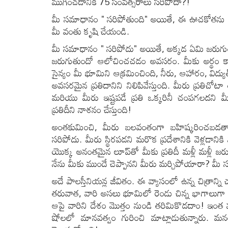
ముగించడానికి 75 సంవత్సరాలు సరిపోదా?!
మీ సమాధానం " సరిపోతుంది" అయితే, ఈ ఊచకోతను ఆపడా
మీ వంతు కృషి చేయండి.
మీ సమాధానం " సరిపోదు" అయితే, అక్కడ ఏమి జరుగుతు
జరుగుతుందో ఆలోచించచడం అవసరం. మీకు అర్థం కాని 
సైన్యం మీ భూమిని ఆక్రమించింది, నీరు, ఆహారం, విద్
అవసరమైన ప్రతిదానిని నిలిపివేస్తుంది. మీరు ప్రతిచోటా
మరియు మీరు ఇష్టపడే ప్రతి ఒక్కరినీ చంపగలదని మీకు
ప్రతిదీని నాశనం చేస్తుంది!
అంతకుమించి, మీరు బలవంతంగా బహిష్కరించబడతారు.
సరిపోదు. మీరు స్థిరపడని మరొక ప్రదేశానికి వెళ్లడానిక
యొక్క అనంతమైన లూప్‌తో మీకు ప్రతిదీ మళ్లీ మళ్లీ జ
నేను మీకు ముందే చెప్పానని మీరు మర్చిపోయారా? మీ
అదే పాలస్తీనియన్ల జీవితం. ఈ వ్యాసంలో ఉన్న చిత్రాన్న
తరువాత, వారి అసలు భూమిలో రెండు చిన్న భాగాలుగా మా
ఆపై వారిని దేశం మొత్తం నుండి తరిమికొడదాం! ఇంత మూర్
షోలలో మానవత్వం గురించి మాట్లాడుతున్నారు. మ