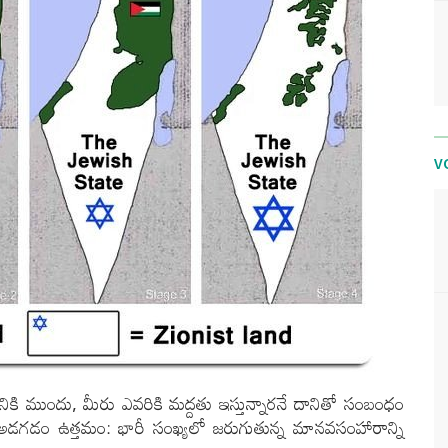
V
ానికి ముందు, మీరు ఎవరికి మద్దతు ఇస్తున్నారనే దానితో సంబంధం
 అడగడం ఉత్తమం: భారీ సంఖ్యలో జరుగుతున్న మానవసంహారాన్ని