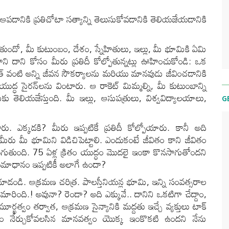
నికి ప్రతిచోటా సత్యాన్ని తెలుసుకోవడానికి తెలియజేయడానికి
ందో, మీ కుటుంబం, దేశం, స్నేహితులు, ఇల్లు, మీ భూమికి ఏమి
దాని కోసం మీరు ప్రతిదీ కోల్పోతున్నట్లు ఊహించుకోండి: ఒక
యుత్ వంటి అన్ని జీవన సౌకర్యాలను మరియు మానవుడు జీవించడానికి
 యుద్ధ సైరన్‌లను వింటారు. ఆ రాకెట్ మిమ్మల్ని, మీ కుటుంబాన్ని
 తెలియజేస్తుంది. మీ ఇల్లు, ఆసుపత్రులు, విశ్వవిద్యాలయాలు,
G
 ఎక్కడకి? మీరు ఇప్పటికే ప్రతిదీ కోల్పోయారు. కానీ అది
ి మీరు మీ భూమిని విడిచిపెట్టాలి. ఎందుకంటే జీవితం కాని జీవితం
రుగుతుంది. 75 ఏళ్ల క్రితం యుద్ధం మొదలై ఇంకా కొనసాగుతోందని
 సమాధానం ఇప్పటికీ అలాగే ఉందా?
ి చూడండి. ఆక్రమణ చరిత్ర. పాలస్తీనియన్ల భూమి, ఇన్ని సంవత్సరాల
రింది.! అవునా? రెండా? అది ఎక్కువే.. దానిని ఒకటిగా చేద్దాం,
ఖత్వం తర్వాత, ఆక్రమణ సైన్యానికి మద్దతు ఇచ్చే వ్యక్తులు టాక్
నం నేర్చుకోవలసిన మానవత్వం యొక్క ఇంకొకటి ఉందని నేను