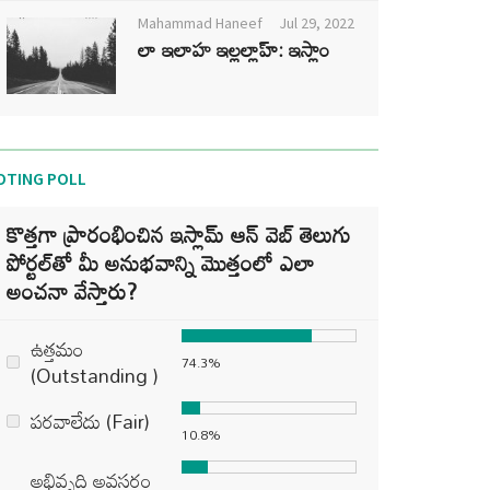
Mahammad Haneef
Jul 29, 2022
లా ఇలాహ ఇల్లల్లాహ్: ఇస్లాం
OTING POLL
కొత్తగా ప్రారంభించిన ఇస్లామ్ ఆన్ వెబ్ తెలుగు
పోర్టల్‌తో మీ అనుభవాన్ని మొత్తంలో ఎలా
అంచనా వేస్తారు?
ఉత్తమం
74.3%
(Outstanding )
పరవాలేదు (Fair)
10.8%
అభివృద్ధి అవసరం