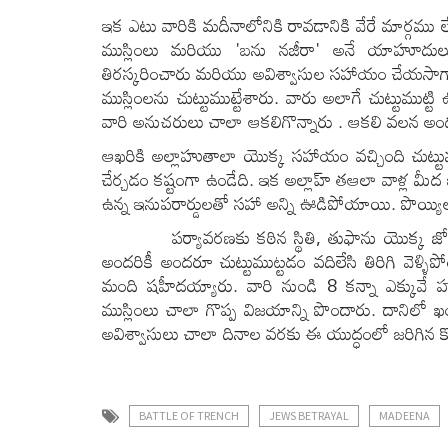
ఇక ఎటు వారికి మదీనాలోనికి రావడానికి వేరే మార్గము 
ముస్లింలు మరియు 'బను నజీరా' అనే యాహూదులు 
తిరస్కరించారు మరియు అవిశ్వాసుల సహాయం చేయసాగా
ముస్లింలను చుట్టుముట్టేశారు. వారు అలాగే చుట్టుమ
వారి అనుచరులు చాలా ఆకలిగొన్నారు . ఆకలి వలన అంద
ఆఖరికి అల్లాహుతాలా యొక్క సహాయం వచ్చింది చుట్టు
చేర్చడం కష్టంగా ఉండేది. ఇక అల్లాహ్ తఆలా వాళ్ల మీద
ఉన్న ఇనుపరార్డులతో సహా అన్ని ఊడిపోయాయి. పొయ్య
పర్యావరణకు కఠిన స్థితి, తుఫాను యొక్క జోరు
అందరికీ అందరూ చుట్టుముట్టడం వదిలేసి తిరిగి వెళ్
మంది షహీదయ్యారు. వారి నుండి 8 కన్నా ఎక్కువే 
ముస్లింలు చాలా గొప్ప విజయాన్ని పొందారు. దాన
అవిశ్వాసులు చాలా దినాల వరకు ఈ యుద్ధంలో జరిగిన
BATTLE OF TRENCH
JEWS BETRAYAL
MADEENA