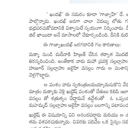
' ఖందఖ్' ఈ సమరం కూడా 'గాజ్వాహ్' దే.
అ
పాల్గొన్నారు. ఖందఖ్ అనగా చాలా వెడల్పు లో
భధ్రపరచుకోవడానికి విశ్వాసులే స్వయంగా నిర్మించారు
జిల్ ఖాయిదా అనే మాసాలలో చేకూర్చబడింది. దీనికి మ
ఈ గాజ్వాఖందఖ్ జరగడానికి గల కారణాలు:
మక్కా నుండి మదీనాకి హిజ్రత్ చేసిన తర్వాత మొదట
తిరస్కరించింది. అంతేకాక వారు మహా ప్రవక్త సల్లల్లా
హుజూర్ సల్లల్లాహు అలైహి వసల్లం గారు ఆ వంశాన్
వెళ్లగొట్టారు.
ఆ వంశం వారు స్వతంత్రులమయ్యామనుకొని వేరువేర
మాత్రం మక్కాకు వెళ్లి ఖురైష్ వంశంతో చేతులు కలిపి ఇ
వసల్లం తో శత్రుత్వం చేద్దామనే ఉద్దేశంతో ఓ ఒ
మహమ్మద్ సల్లల్లాహు అలైహి వసల్లం బలగాన్ని పటాపంచలు
ఖురైష్ ఈ విషయాన్ని విని ఆనందపడ్డారు మరియు ఆ య
తమ వశపరచుకున్నారు. చివరకు పదివేల ఒక సైన్యం సమ