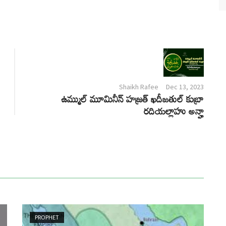
Shaikh Rafee
Dec 13, 2023
ఉమ్ముల్ మూమినీన్ హజ్రత్ ఖదీజతుల్ కుబ్రా
రదియల్లాహు అన్హా
PROPHET