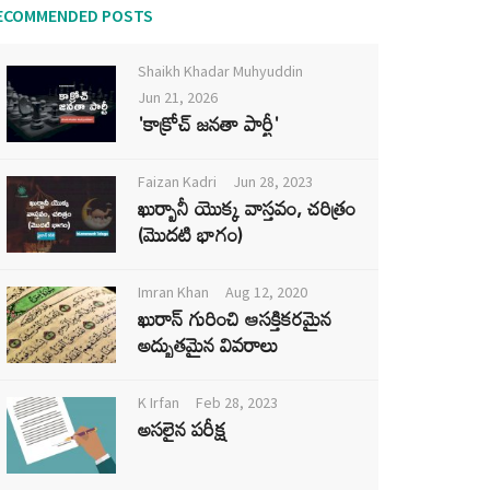
ECOMMENDED POSTS
Shaikh Khadar Muhyuddin
Jun 21, 2026
'కాక్రోచ్ జనతా పార్టీ'
Faizan Kadri
Jun 28, 2023
ఖుర్బానీ యొక్క వాస్తవం, చరిత్రం
(మొదటి భాగం)
Imran Khan
Aug 12, 2020
ఖురాన్ గురించి ఆసక్తికరమైన
అద్భుతమైన వివరాలు
K Irfan
Feb 28, 2023
అసలైన పరీక్ష