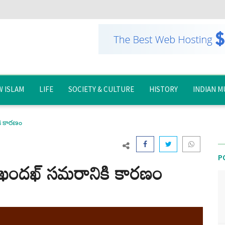
 ISLAM
LIFE
SOCIETY & CULTURE
HISTORY
INDIAN M
ి కారణం
P
ఖందఖ్ సమరానికి కారణం