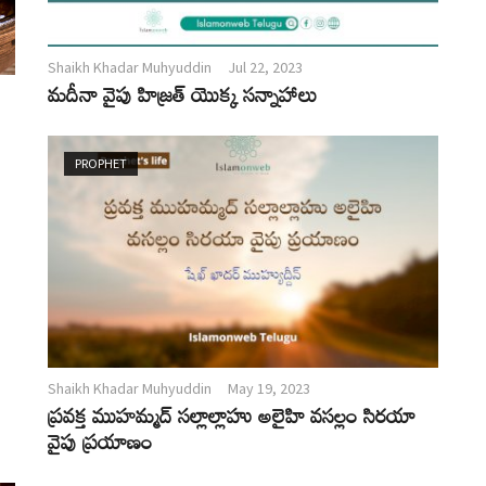
Shaikh Khadar Muhyuddin
Jul 22, 2023
మదీనా వైపు హిజ్రత్ యొక్క సన్నాహాలు
PROPHET
Shaikh Khadar Muhyuddin
May 19, 2023
ప్రవక్త ముహమ్మద్ సల్లాల్లాహు అలైహి వసల్లం సిరయా
వైపు ప్రయాణం