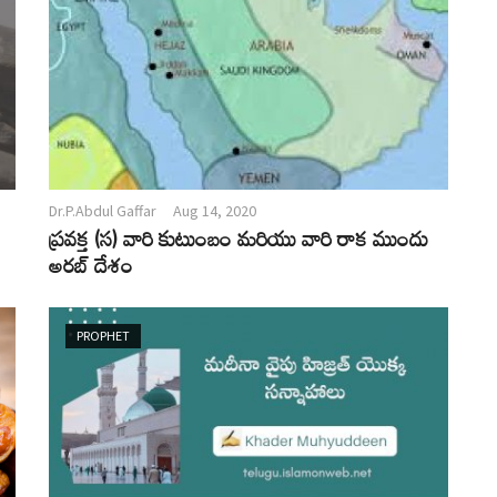
Dr.P.Abdul Gaffar
Aug 14, 2020
ప్రవక్త (స) వారి కుటుంబం మరియు వారి రాక ముందు
అరబ్ దేశం
PROPHET