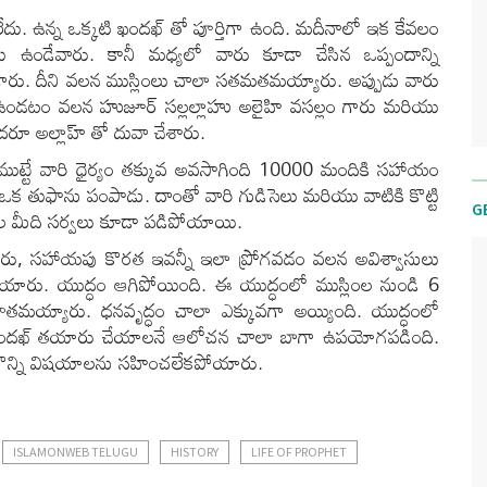
లేదు. ఉన్న ఒక్కటి ఖందఖ్ తో పూర్తిగా ఉంది. మదీనాలో ఇక కేవలం
ఉండేవారు. కానీ మధ్యలో వారు కూడా చేసిన ఒప్పందాన్ని
రు. దీని వలన ముస్లింలు చాలా సతమతమయ్యారు. అప్పుడు వారు
ుట్టి ఉండటం వలన హుజూర్ సల్లల్లాహు అలైహి వసల్లం గారు మరియు
రూ అల్లాహ్ తో దువా చేశారు.
ముట్టే వారి ధైర్యం తక్కువ అవసాగింది 10000 మందికి సహాయం
 ఒక తుఫాను పంపాడు. దాంతో వారి గుడిసెలు మరియు వాటికి కొట్టి
G
ిల మీది సర్వలు కూడా పడిపోయాయి.
, సహాయపు కొరత ఇవన్నీ ఇలా ప్రోగవడం వలన అవిశ్వాసులు
ళిపోయారు. యుద్ధం ఆగిపోయింది. ఈ యుద్ధంలో ముస్లింల నుండి 6
హతమయ్యారు. ధనవృద్ధం చాలా ఎక్కువగా అయ్యింది. యుద్ధంలో
ిలో ఖందఖ్ తయారు చేయాలనే ఆలోచన చాలా బాగా ఉపయోగపడింది.
 కొన్ని విషయాలను సహించలేకపోయారు.
ISLAMONWEB TELUGU
HISTORY
LIFE OF PROPHET