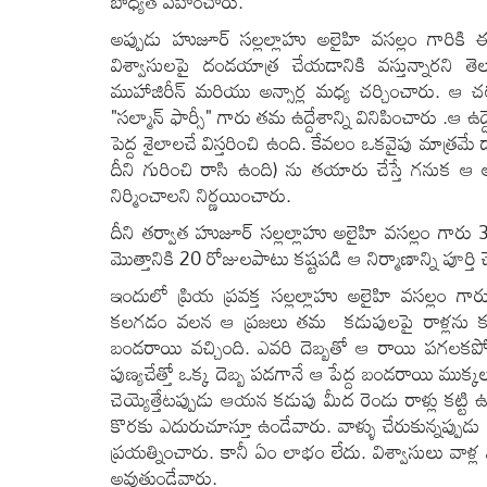
బాధ్యత వహించారు.
అప్పుడు హుజూర్ సల్లల్లాహు అలైహి వసల్లం గారిక
విశ్వాసులపై దండయాత్ర చేయడానికి వస్తున్నారని త
ముహాజిరీన్ మరియు అన్సార్ల మధ్య చర్చించారు. ఆ 
"సల్మాన్ ఫార్సీ" గారు తమ ఉద్దేశాన్ని వినిపించారు 
పెద్ద శైలాలచే విస్తరించి ఉంది. కేవలం ఒకవైపు మాత్
దీని గురించి రాసి ఉంది) ను తయారు చేస్తే గనుక 
నిర్మించాలని నిర్ణయించారు.
దీని తర్వాత హుజూర్ సల్లల్లాహు అలైహి వసల్లం గార
మొత్తానికి 20 రోజులపాటు కష్టపడి ఆ నిర్మాణాన్ని పూర్తి
ఇందులో ప్రియ ప్రవక్త సల్లల్లాహు అలైహి వసల్లం గా
కలగడం వలన ఆ ప్రజలు తమ కడుపులపై రాళ్లను కట్
బండరాయి వచ్చింది. ఎవరి దెబ్బతో ఆ రాయి పగలకపో
పుణ్యచేత్తో ఒక్క దెబ్బ పడగానే ఆ పేద్ద బండరాయి ముక్
చెయ్యెత్తేటప్పుడు ఆయన కడుపు మీద రెండు రాళ్లు కట్ట
కొరకు ఎదురుచూస్తూ ఉండేవారు. వాళ్ళు చేరుకున్నప్పుడ
ప్రయత్నించారు. కానీ ఏం లాభం లేదు. విశ్వాసులు వా
అవుతుండేవారు.