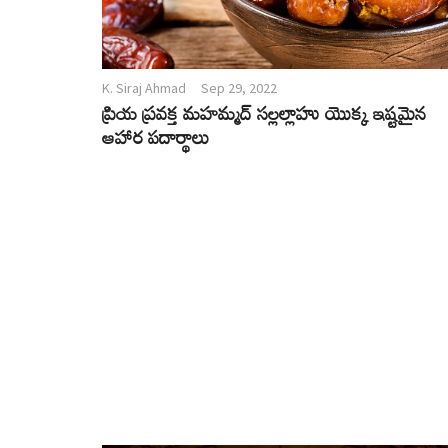
K. Siraj Ahmad
Sep 29, 2022
ప్రియ ప్రవక్త మహమ్మద్ సల్లల్లాహు యొక్క ఇష్టమైన
ఆహార పదార్థాలు