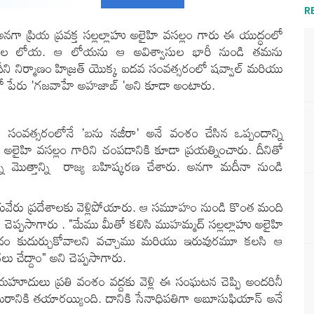
R
నగా ప్రియ ప్రవక్త సల్లల్లాహు అలైహి వసల్లం గారు ఈ యుద్ధంలో
తు గల లోయ. ఆ లోయను ఆ అవిశ్వాసుల భారీ నుండి తమను
. దీని నిర్మాణం హిజ్రత్ యొక్క ఐదవ సంవత్సరంలో షవ్వాల్ మరియు
రో పేరు
'గజవాహే అహజాబ్ 'అని కూడా అంటారు.
ి సంవత్సరంలోనే 'బను నజీరా' అనే వంశం చేసిన ఒప్పందాన్ని
హు అలైహి వసల్లం గారిని చంపడానికి కూడా ప్రయత్నించారు. దీనితో
ని మొత్తాన్ని రాజ్య బహిష్కరణ చేశారు. అనగా మదీనా నుండి
ు ప్రదేశాలకు వెళ్లిపోయారు. ఆ సమూహం నుండి కొంత మంది
లా చెప్పసాగారు . "మేము మీతో కలిసి ముహమ్మద్ సల్లల్లాహు అలైహి
ప్పందం కుదుర్చుకోవాలని వచ్చాము మరియు ఇరువురమూ కలసి ఆ
 చేద్దాం" అని చెప్పసాగారు.
హూదులు ప్రతి వంశం వద్దకు వెళ్లి ఈ సంఘటన చెప్పి అందరినీ
రానికి తయారయ్యింది. దానికి సేనాధిపతిగా అబూసుఫియాన్ అనే