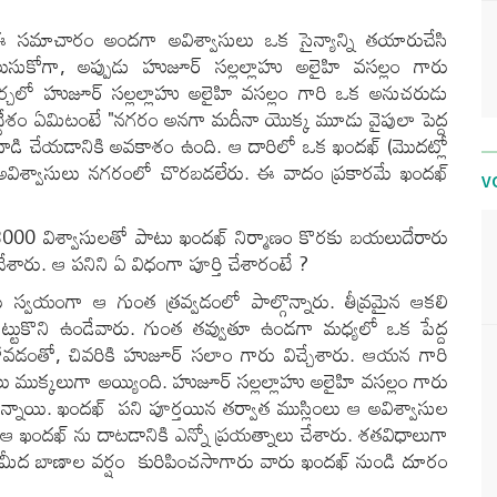
ి ఈ సమాచారం అందగా అవిశ్వాసులు ఒక సైన్యాన్ని తయారుచేసి
ెలుసుకోగా, అప్పుడు హుజూర్ సల్లల్లాహు అలైహి వసల్లం గారు
చర్చలో హుజూర్ సల్లల్లాహు అలైహి వసల్లం గారి ఒక అనుచరుడు
.ఆ ఉద్దేశం ఏమిటంటే "నగరం అనగా మదీనా యొక్క మూడు వైపులా పెద్ద
రమే దాడి చేయడానికి అవకాశం ఉంది. ఆ దారిలో ఒక ఖందఖ్ (మొదట్లో
ఆ అవిశ్వాసులు నగరంలో చొరబడలేరు. ఈ వాదం ప్రకారమే ఖందఖ్
V
ు 3000 విశ్వాసులతో పాటు ఖందఖ్ నిర్మాణం కొరకు బయలుదేరారు
 చేశారు. ఆ పనిని ఏ విధంగా పూర్తి చేశారంటే ?
రు స్వయంగా ఆ గుంత త్రవ్వడంలో పాల్గొన్నారు. తీవ్రమైన ఆకలి
టుకొని ఉండేవారు. గుంత తవ్వుతూ ఉండగా మధ్యలో ఒక పేద్ద
వడంతో, చివరికి హుజూర్ సలాం గారు విచ్చేశారు. ఆయన గారి
కలు ముక్కలుగా అయ్యింది. హుజూర్ సల్లల్లాహు అలైహి వసల్లం గారు
ి ఉన్నాయి. ఖందఖ్ పని పూర్తయిన తర్వాత ముస్లింలు ఆ అవిశ్వాసుల
ు ఆ ఖందఖ్ ను దాటడానికి ఎన్నో ప్రయత్నాలు చేశారు. శతవిధాలుగా
ళ్ల మీద బాణాల వర్షం కురిపించసాగారు వారు ఖందఖ్ నుండి దూరం