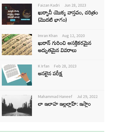
Faizan Kadri
Jun 28, 2023
ఖుర్బానీ యొక్క వాస్తవం, చరిత్రం
(మొదటి భాగం)
Imran Khan
Aug 12, 2020
ఖురాన్ గురించి ఆసక్తికరమైన
అద్భుతమైన వివరాలు
K Irfan
Feb 28, 2023
అసలైన పరీక్ష
Mahammad Haneef
Jul 29, 2022
లా ఇలాహ ఇల్లల్లాహ్: ఇస్లాం